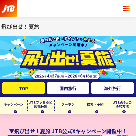
飛び出せ！夏旅
TOP
国内
旅行
海外
旅行
JTBファミタビ
JTBの4つの
キャンペーン
クーポン
検索・予約
応援特集
予約方法
▼飛び出せ！夏旅 JTB公式Xキャンペーン開催中！