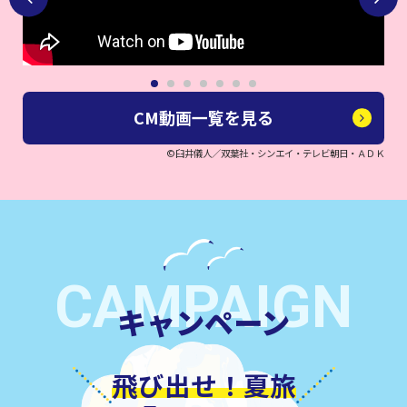
1
2
3
4
5
6
7
CM動画一覧を見る
©臼井儀人／双葉社・シンエイ・テレビ朝日・ＡＤＫ
CAMPAIGN
キャンペーン
飛び出せ！夏旅