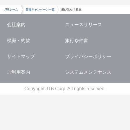
人気エリア・スポット
広島旅行・ツアー
島・離島
城崎温泉
大阪のホテルランキング
台湾旅行
タイホテル
ハワイ航空券
ビーチリゾート
JTBホーム
各種キャンペーン一覧
飛び出せ！夏旅
福岡旅行・ツアー
高原リゾート
鬼怒川温泉
広島のホテルランキング
香港旅行
台湾ホテル
バンコク航空券
オーロラ
会社案内
ニュースリリース
沖縄旅行・ツアー
駅・観光地周辺の宿
秋保温泉
福岡のホテルランキング
シンガポール旅行
香港ホテル
シドニー航空券
海外ディズニーリゾート
標識・約款
旅行条件書
東京ディズニーリゾート®
遊べるホテル
別府温泉
沖縄のホテルランキング
ベトナム旅行
シンガポールホテル
パリ航空券
ハネムーン・新婚旅行
サイトマップ
プライバシーポリシー
ユニバーサル・スタジオ・ジャパン
特集・プラン一覧
バリ島旅行
ニューヨーク航空券
ビジネスクラス
ご利用案内
システムメンテナンス
レゴランド®・ジャパン・リゾート
モルディブ旅行
グアム航空券
Copyright JTB Corp. All rights reserved.
ジブリパーク
イタリア旅行
ロサンゼルス航空券
ハウステンボス
フランス旅行
台湾航空券