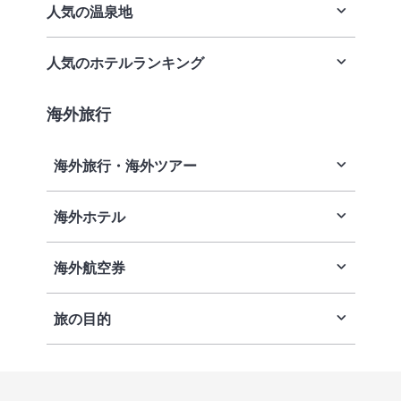
大阪のおすすめ観光スポット
東京ホテル
札幌旅行・ツアー
人気の温泉地
高級旅館・高級ホテル
名古屋のおすすめ観光スポット
名古屋ホテル
仙台旅行・ツアー
温泉旅行
人気のホテルランキング
温泉旅行特集
福岡のおすすめ観光スポット
金沢ホテル・旅館
東京旅行・ツアー
露天風呂付客室
草津温泉
海外旅行
全国のホテル・旅館ランキング
広島のおすすめ観光スポット
京都ホテル・旅館
熱海旅行・ツアー
ビジネス・出張
有馬温泉
札幌のホテルランキング
海外旅行・海外ツアー
仙台のおすすめ観光スポット
大阪ホテル
金沢旅行・ツアー
受験生におすすめの宿
銀山温泉
東京のホテルランキング
海外ホテル
ハワイ旅行
金沢のおすすめ観光スポット
広島ホテル
名古屋旅行・ツアー
プールがある宿
伊香保温泉
名古屋のホテルランキング
韓国旅行
海外航空券
ハワイホテル
神戸のおすすめ観光スポット
福岡ホテル
京都旅行・ツアー
食事が魅力のうまい宿
道後温泉
金沢のホテルランキング
グアム旅行
韓国ホテル
旅の目的
韓国航空券
沖縄ホテル
大阪旅行・ツアー
世界遺産
下呂温泉
京都のホテルランキング
タイ旅行
グアムホテル
ソウル航空券
世界遺産