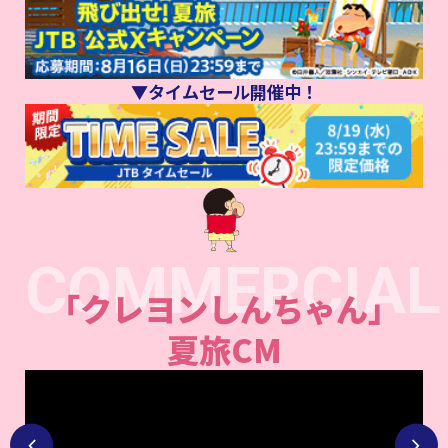
▼タイムセール開催中！
COMMERCIAL
「クレヨンしんちゃん」
夏旅CM