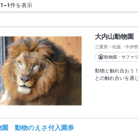
、
1~1
件を表示
大内山動物園
三重県
松阪・中伊
動物園・サファ
動物と触れ合おう
との触れ合いを通
物園 動物のえさ付入園券