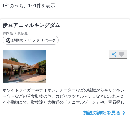
1
件のうち、
1~1
件を表示
伊豆アニマルキングダム
静岡県
東伊豆
動物園・サファリパーク
ホワイトタイガーやライオン、チーターなどの猛獣からキリンやシ
マウマなどの草食動物の他、カピバラやアルマジロなどのふれあえ
る小動物まで、動物達と大接近の「アニマルゾーン」や、宝石探し
のサンディークリークや大観覧車などご家族で楽しめるアトラクシ
施設の詳細を見る
ョン満載の遊園地「プレイゾーン」、大自然の中で楽しめるパター
ゴルフコースやゴルフ練習場、ドッグランなどある「スポーツゾー
ン」と一日ゆっくり楽しめる、半島史上最大