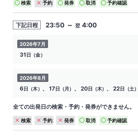
検索
予約
発券
取消
予約確認
23:50
～
4:00
下記日程
翌
2026年7月
31
日（金）
2026年8月
6
、 17
、 20
、 22
日（木）
日（月）
日（木）
日（土
全ての出発日の検索・予約・発券ができません。
検索
予約
発券
取消
予約確認