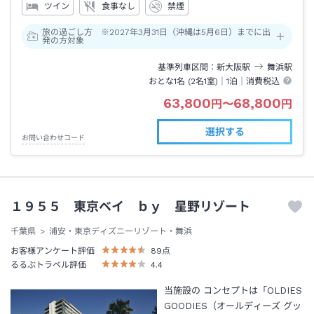
ツイン
食事なし
禁煙
旅の過ごし方 ※2027年3月31日（沖縄は5月6日）までに出
発の方対象
基準列車区間
新大阪
駅
舞浜
駅
おとな1名 (
2
名1室)｜
1泊
｜消費税込
63,800
68,800
円
〜
円
選択する
お問い合わせコード
１９５５ 東京ベイ ｂｙ 星野リゾート
千葉県
浦安・東京ディズニーリゾート・舞浜
お客様アンケート評価
89
点
るるぶトラベル評価
4.4
当施設の コンセプトは「OLDIES
GOODIES（オールディーズ グッ