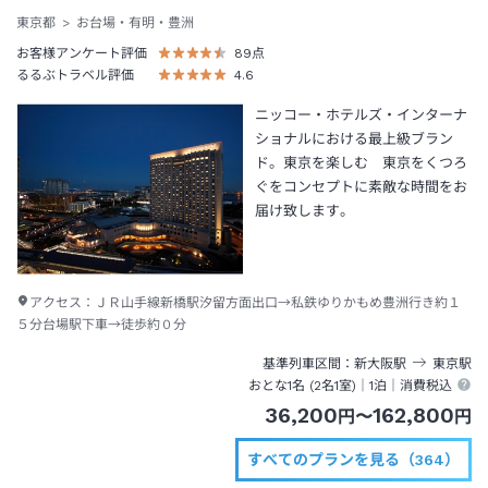
東京都
お台場・有明・豊洲
お客様アンケート評価
89
点
るるぶトラベル評価
4.6
ニッコー・ホテルズ・インターナ
ショナルにおける最上級ブラン
ド。東京を楽しむ 東京をくつろ
ぐをコンセプトに素敵な時間をお
届け致します。
アクセス：
ＪＲ山手線新橋駅汐留方面出口→私鉄ゆりかもめ豊洲行き約１
５分台場駅下車→徒歩約０分
基準列車区間
新大阪
駅
東京
駅
おとな1名 (
2
名1室)｜
1泊
｜消費税込
36,200
162,800
円
〜
円
すべてのプランを見る（364）