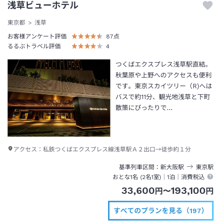
浅草ビューホテル
東京都
浅草
お客様アンケート評価
87
点
るるぶトラベル評価
4
つくばエクスプレス浅草駅直結。
秋葉原や上野へのアクセスも便利
です。東京スカイツリー（R)へは
バスで約11分、観光地浅草と下町
散策にぴったりで…
アクセス：
私鉄つくばエクスプレス線浅草駅Ａ２出口→徒歩約１分
基準列車区間
新大阪
駅
東京
駅
おとな1名 (
2
名1室)｜
1泊
｜消費税込
33,600
193,100
円
〜
円
すべてのプランを見る（197）