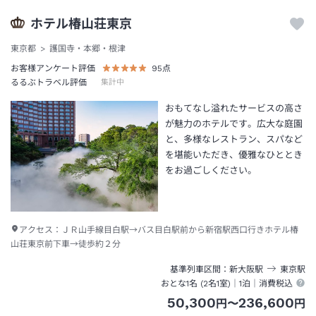
ホテル椿山荘東京
東京都
護国寺・本郷・根津
お客様アンケート評価
95
点
るるぶトラベル評価
集計中
おもてなし溢れたサービスの高さ
が魅力のホテルです。広大な庭園
と、多様なレストラン、スパなど
を堪能いただき、優雅なひととき
をお過ごしください。
アクセス：
ＪＲ山手線目白駅→バス目白駅前から新宿駅西口行きホテル椿
山荘東京前下車→徒歩約２分
基準列車区間
新大阪
駅
東京
駅
おとな1名 (
2
名1室)｜
1泊
｜消費税込
50,300
236,600
円
〜
円