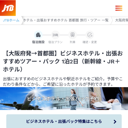
【大阪府発→首都圏】ビジネスホテル・出張おすすめツアー・パック 1泊
圏
JTBホーム
ビジネスホテル・出張おすすめホテル 首都圏 旅行・ツアー 一覧
大阪府発
宿泊施設
宿泊プラン
列車
確認・変更
【大阪府発→首都圏】ビジネスホテル・出張お
すすめツアー・パック 1泊2日（新幹線・JR＋
ホテル）
出張におすすめのビジネスホテルや駅近ホテルをご紹介。予算やこ
だわり条件などから、ご希望に沿ったホテルが予約できます。
ビジネスホテル・出張パック特集はこちら