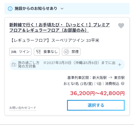
施設からのお知らせあり
新幹線で行く！お手頃たび・【いっとく！】プレミア
フロア＆レギュラーフロア（お部屋のみ）
【レギュラーフロア】スーペリアツイン
33平米
ツイン
食事なし
禁煙
旅の過ごし方 ※2027年3月31日（沖縄は5月6日）までに出
発の方対象
基準列車区間
新大阪
駅
東京
駅
おとな1名 (
2
名1室)｜
1泊
｜消費税込
36,200
42,800
円
〜
円
選択する
お問い合わせコード