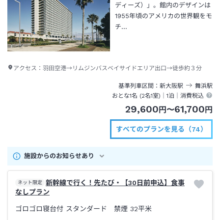
ディーズ）」。館内のデザインは
1955年頃のアメリカの世界観をモ
チ…
アクセス：
羽田空港→リムジンバスベイサイドエリア出口→徒歩約３分
基準列車区間
新大阪
駅
舞浜
駅
おとな1名 (
2
名1室)｜
1泊
｜消費税込
29,600
61,700
円
〜
円
すべてのプランを見る（74）
施設からのお知らせあり
新幹線で行く！先たび・【30日前申込】食事
ネット限定
なしプラン
ゴロゴロ寝台付 スタンダード 禁煙
32平米