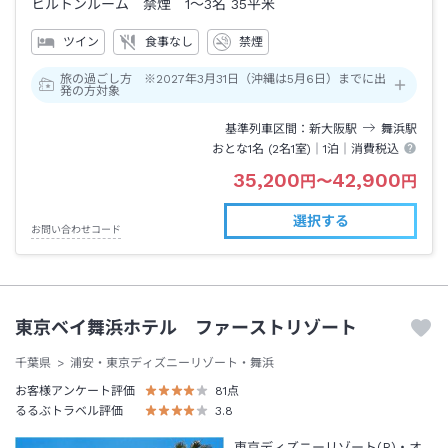
ヒルトンルーム 禁煙 1～3名
35平米
ツイン
食事なし
禁煙
旅の過ごし方 ※2027年3月31日（沖縄は5月6日）までに出
発の方対象
基準列車区間
新大阪
駅
舞浜
駅
おとな1名 (
2
名1室)｜
1泊
｜消費税込
35,200
42,900
円
〜
円
選択する
お問い合わせコード
東京ベイ舞浜ホテル ファーストリゾート
千葉県
浦安・東京ディズニーリゾート・舞浜
お客様アンケート評価
81
点
るるぶトラベル評価
3.8
東京ディズニーリゾート(R)・オ