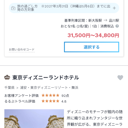
旅の過ごし方 ※2027年3月31日（沖縄は5月6日）までに出
発の方対象
基準列車区間
新大阪
駅
品川
駅
おとな1名 (
2
名1室)｜
1泊
｜消費税込
31,500
34,800
円
〜
円
選択する
お問い合わせコード
東京ディズニーランドホテル
千葉県
浦安・東京ディズニーリゾート・舞浜
お客様アンケート評価
92
点
るるぶトラベル評価
4.8
ディズニーのモチーフが館内の随
所に織り込まれファンタジーな世
界観が広がる、東京ディズニーラ