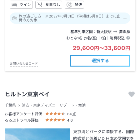
ツイン
食事なし
禁煙
旅の過ごし方 ※2027年3月31日（沖縄は5月6日）までに出
発の方対象
基準列車区間
新大阪
駅
舞浜
駅
おとな1名 (
2
名1室)｜
1泊
｜消費税込
29,600
33,600
円
〜
円
選択する
お問い合わせコード
ヒルトン東京ベイ
千葉県
浦安・東京ディズニーリゾート・舞浜
お客様アンケート評価
86
点
るるぶトラベル評価
4.6
東京湾とパークに隣接する、国際
的感覚と落着いた日本の雰囲気を