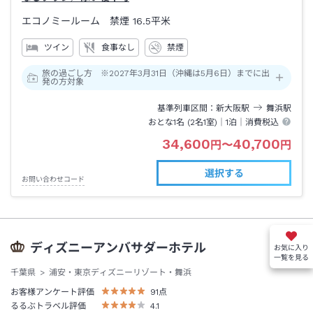
エコノミールーム 禁煙
16.5平米
ツイン
食事なし
禁煙
旅の過ごし方 ※2027年3月31日（沖縄は5月6日）までに出
発の方対象
基準列車区間
新大阪
駅
舞浜
駅
おとな1名 (
2
名1室)｜
1泊
｜消費税込
34,600
40,700
円
〜
円
選択する
お問い合わせコード
ディズニーアンバサダーホテル
お気に入り
一覧を見る
千葉県
浦安・東京ディズニーリゾート・舞浜
お客様アンケート評価
91
点
るるぶトラベル評価
4.1