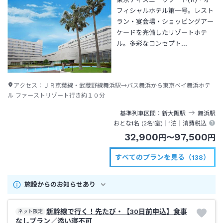
フィシャルホテル第一号。レスト
ラン・宴会場・ショッピングアー
ケードを完備したリゾートホテ
ル。多彩なコンセプト…
アクセス：
ＪＲ京葉線・武蔵野線舞浜駅→バス舞浜から東京ベイ舞浜ホテ
ル ファーストリゾート行き約１０分
基準列車区間
新大阪
駅
舞浜
駅
おとな1名 (
2
名1室)｜
1泊
｜消費税込
32,900
97,500
円
〜
円
すべてのプランを見る（138）
施設からのお知らせあり
新幹線で行く！先たび・【30日前申込】食事
ネット限定
なしプラン／添い寝不可