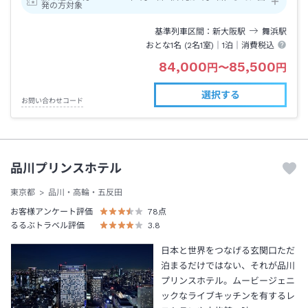
発の方対象
基準列車区間
新大阪
駅
舞浜
駅
おとな1名 (
2
名1室)｜
1泊
｜消費税込
84,000
85,500
円
〜
円
選択する
お問い合わせコード
品川プリンスホテル
東京都
品川・高輪・五反田
お客様アンケート評価
78
点
るるぶトラベル評価
3.8
日本と世界をつなげる玄関口ただ
泊まるだけではない、それが品川
プリンスホテル。ムービージェニ
ックなライブキッチンを有するレ