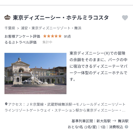
東京ディズニーシー・ホテルミラコスタ
千葉県
浦安・東京ディズニーリゾート・舞浜
お客様アンケート評価
91
点
るるぶトラベル評価
集計中
東京ディズニーシー(R)での冒険
の余韻をそのままに、パークの中
に宿泊できるディズニーテーマパ
ーク一体型のディズニーホテルで
す。
アクセス：
ＪＲ京葉線・武蔵野線舞浜駅→モノレールディズニーリゾート
ラインリゾートゲートウェイ・ステーション駅から東京ディズニーシー・ス
テーション駅下車→徒歩約３分
基準列車区間
新大阪
駅
舞浜
駅
おとな1名 (
2
名1室)｜
1泊
｜消費税込