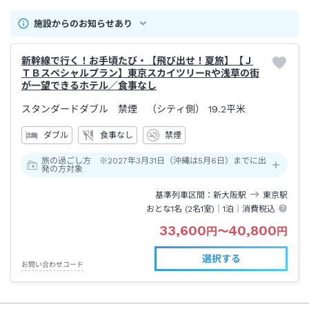
施設からのお知らせあり
新幹線で行く！お手頃たび・【飛び出せ！夏旅】【Ｊ
ＴＢスペシャルプラン】東京スカイツリーRや浅草の街
が一望できるホテル／食事なし
スタンダードダブル 禁煙 （シティ側）
19.2平米
ダブル
食事なし
禁煙
旅の過ごし方 ※2027年3月31日（沖縄は5月6日）までに出
発の方対象
基準列車区間
新大阪
駅
東京
駅
おとな1名 (
2
名1室)｜
1泊
｜消費税込
33,600
40,800
円
〜
円
選択する
お問い合わせコード