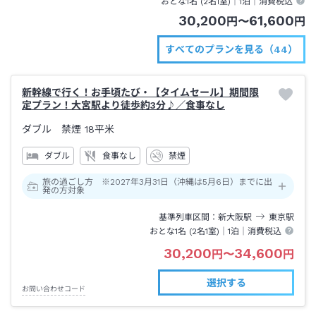
おとな1名 (
2
名1室)｜
1泊
｜消費税込
30,200
61,600
円
〜
円
すべてのプランを見る（44）
新幹線で行く！お手頃たび・【タイムセール】期間限
定プラン！大宮駅より徒歩約3分♪／食事なし
ダブル 禁煙
18平米
ダブル
食事なし
禁煙
旅の過ごし方 ※2027年3月31日（沖縄は5月6日）までに出
発の方対象
基準列車区間
新大阪
駅
東京
駅
おとな1名 (
2
名1室)｜
1泊
｜消費税込
30,200
34,600
円
〜
円
選択する
お問い合わせコード