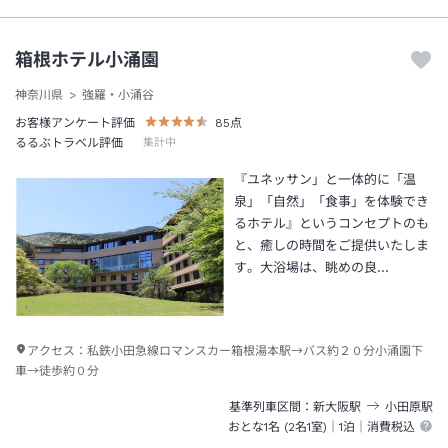
箱根ホテル小涌園
神奈川県
強羅・小涌谷
お客様アンケート評価
85
点
るるぶトラベル評価
集計中
『ユネッサン」と一体的に「温
泉」「自然」「食事」を体験でき
るホテル』というコンセプトのも
と、癒しの時間をご提供いたしま
す。大浴場は、眺めの良…
アクセス：
私鉄小田急線ロマンスカー箱根湯本駅→バス約２０分小涌園下
車→徒歩約０分
基準列車区間
新大阪
駅
小田原
駅
おとな1名 (
2
名1室)｜
1泊
｜消費税込