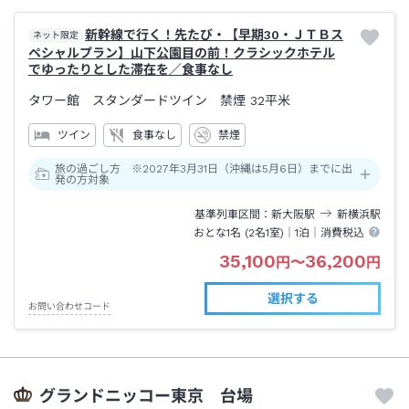
新幹線で行く！先たび・【早期30・ＪＴＢス
ネット限定
ペシャルプラン】山下公園目の前！クラシックホテル
でゆったりとした滞在を／食事なし
タワー館 スタンダードツイン 禁煙
32平米
ツイン
食事なし
禁煙
旅の過ごし方 ※2027年3月31日（沖縄は5月6日）までに出
発の方対象
基準列車区間
新大阪
駅
新横浜
駅
おとな1名 (
2
名1室)｜
1泊
｜消費税込
35,100
36,200
円
〜
円
選択する
お問い合わせコード
グランドニッコー東京 台場