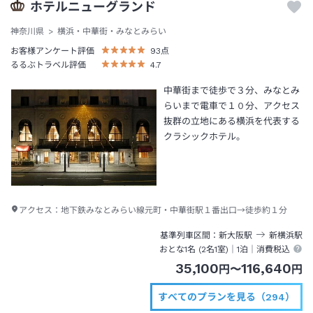
ホテルニューグランド
神奈川県
横浜・中華街・みなとみらい
お客様アンケート評価
93
点
るるぶトラベル評価
4.7
中華街まで徒歩で３分、みなとみ
らいまで電車で１０分、アクセス
抜群の立地にある横浜を代表する
クラシックホテル。
アクセス：
地下鉄みなとみらい線元町・中華街駅１番出口→徒歩約１分
基準列車区間
新大阪
駅
新横浜
駅
おとな1名 (
2
名1室)｜
1泊
｜消費税込
35,100
116,640
円
〜
円
すべてのプランを見る（294）