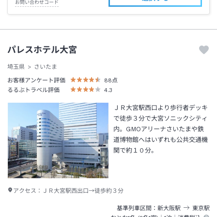
お問い合わせコード
パレスホテル大宮
埼玉県
さいたま
お客様アンケート評価
88
点
るるぶトラベル評価
4.3
ＪＲ大宮駅西口より歩行者デッキ
で徒歩３分で大宮ソニックシティ
内。GMOアリーナさいたまや鉄
道博物館へはいずれも公共交通機
関で約１０分。
アクセス：
ＪＲ大宮駅西出口→徒歩約３分
基準列車区間
新大阪
駅
東京
駅