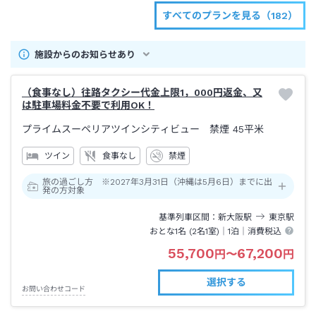
すべてのプランを見る（182）
施設からのお知らせあり
（食事なし）往路タクシー代金上限1，000円返金、又
は駐車場料金不要で利用OK！
プライムスーペリアツインシティビュー 禁煙
45平米
ツイン
食事なし
禁煙
旅の過ごし方 ※2027年3月31日（沖縄は5月6日）までに出
発の方対象
基準列車区間
新大阪
駅
東京
駅
おとな1名 (
2
名1室)｜
1泊
｜消費税込
55,700
67,200
円
〜
円
選択する
お問い合わせコード