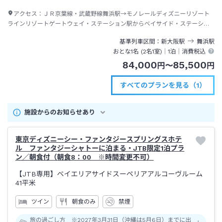
アクセス：
ＪＲ京葉線・武蔵野線舞浜駅→モノレールディズニーリゾート
ラインリゾートゲートウェイ・ステーション駅からベイサイド・ステーショ
ン駅下車→徒歩約２分
基準列車区間
新大阪
駅
舞浜
駅
おとな1名 (
2
名1室)｜
1泊
｜消費税込
84,000
85,500
円
〜
円
すべてのプランを見る（1）
施設からのお知らせあり
東京ディズニーシー・ファンタジースプリングスホテ
ル ファンタジーシャトーに泊まる・JTB限定1泊プラ
ン／朝食付（朝食8：00 ※時間変更不可）
【JTB専用】ベイエリアサイドスーペリアアルコーヴルーム
41平米
ツイン
朝食のみ
禁煙
旅の過ごし方 ※2027年3月31日（沖縄は5月6日）までに出