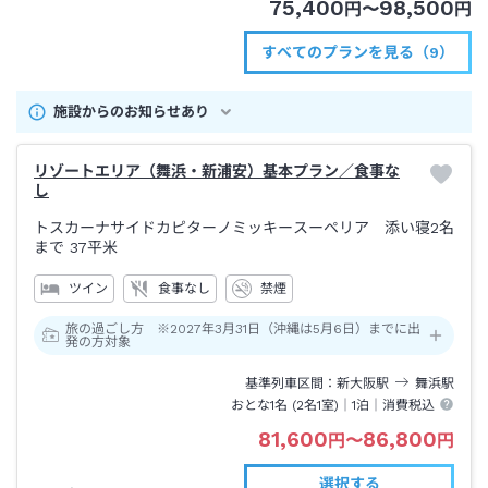
75,400
98,500
円
〜
円
すべてのプランを見る（9）
施設からのお知らせあり
リゾートエリア（舞浜・新浦安）基本プラン／食事な
し
トスカーナサイドカピターノミッキースーペリア 添い寝2名
まで
37平米
ツイン
食事なし
禁煙
旅の過ごし方 ※2027年3月31日（沖縄は5月6日）までに出
発の方対象
基準列車区間
新大阪
駅
舞浜
駅
おとな1名 (
2
名1室)｜
1泊
｜消費税込
81,600
86,800
円
〜
円
選択する