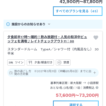
42,900
87,800
円
〜
円
すべてのプランを見る（45）
施設からのお知らせあり
夕食前半17時～確約！飲み放題付・人気の和洋中ビュ
ッフェを満喫♪レイトチェックアウト11：00
スタンダードルーム TypeA
／シャワー付（内風呂なし）
30
平米
ツイン
夕食/朝食付き
禁煙
旅の過ごし方 ※2027年3月31日（沖縄は5月6日）までに出
発の方対象
基準列車区間
新大阪
駅
小田原
駅
おとな1名 (
2
名1室)｜
1泊
｜消費税込
57,600
73,200
円
〜
円
選択する