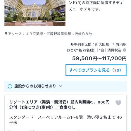
ンド(R)の真正面に位置するディ
ズニーホテルです。
アクセス：
ＪＲ京葉線・武蔵野線舞浜駅→徒歩約８分
基準列車区間
新大阪
駅
舞浜
駅
おとな1名 (
2
名1室)｜
1泊
｜消費税込
59,500
117,200
円
〜
円
すべてのプランを見る（79）
施設からのお知らせあり
リゾートエリア（舞浜・新浦安）館内利用券5，000円
分付（1泊につき1室1枚）／食事なし
スタンダード スーペリアルーム1～9階 添い寝２名まで
40
平米