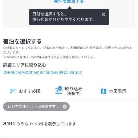
条件を変更する
日付を選択すると、
旅行代金が分かりやすくなります。
宿泊を選択する
※検索のタイミングにより、記載の旅行代金でご利用可能な列車が満席で選択できない場合も
ございます。
※2026年8月11日～2027年4月17日の旅行代金を表示しています。
詳細エリアに絞り込む
埼玉県
(
29
)
千葉県
(
95
)
東京都
(
563
)
神奈川県
(
123
)
絞り込み
おすすめ順
地図表示
（選択中）
ビジネスホテル・出張おすすめホテル
810
件のうち
1
～
20
件を表示しています