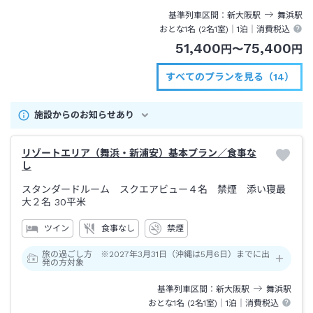
ン駅下車→徒歩約３分
基準列車区間
新大阪
駅
舞浜
駅
おとな1名 (
2
名1室)｜
1泊
｜消費税込
51,400
75,400
円
〜
円
すべてのプランを見る（14）
施設からのお知らせあり
リゾートエリア（舞浜・新浦安）基本プラン／食事な
し
スタンダードルーム スクエアビュー４名 禁煙 添い寝最
大２名
30平米
ツイン
食事なし
禁煙
旅の過ごし方 ※2027年3月31日（沖縄は5月6日）までに出
発の方対象
基準列車区間
新大阪
駅
舞浜
駅
おとな1名 (
2
名1室)｜
1泊
｜消費税込