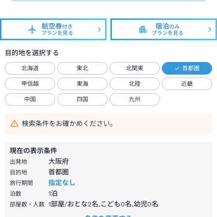
航空券
宿泊
付き
のみ
プランを見る
プランを見る
目的地を選択する
北海道
東北
北関東
首都圏
甲信越
東海
北陸
近畿
中国
四国
九州
検索条件をお確かめください。
現在の表示条件
大阪府
出発地
首都圏
目的地
指定なし
旅行期間
1
泊
泊数
1部屋/おとな2名,こども0名,幼児0名
部屋数・人数