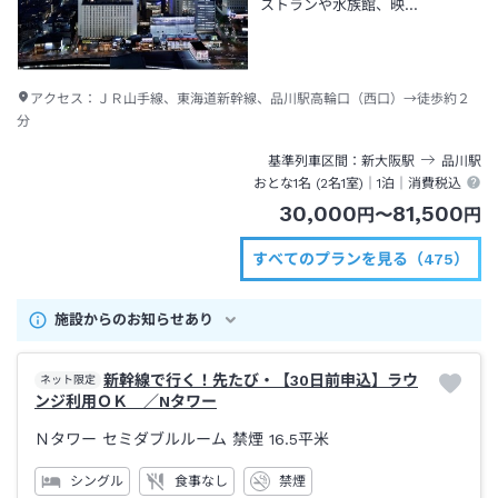
ストランや水族館、映…
アクセス：
ＪＲ山手線、東海道新幹線、品川駅高輪口（西口）→徒歩約２
分
基準列車区間
新大阪
駅
品川
駅
おとな1名 (
2
名1室)｜
1泊
｜消費税込
30,000
81,500
円
〜
円
すべてのプランを見る（475）
施設からのお知らせあり
新幹線で行く！先たび・【30日前申込】ラウ
ネット限定
ンジ利用ＯＫ ／Nタワー
Ｎタワー セミダブルルーム 禁煙
16.5平米
シングル
食事なし
禁煙