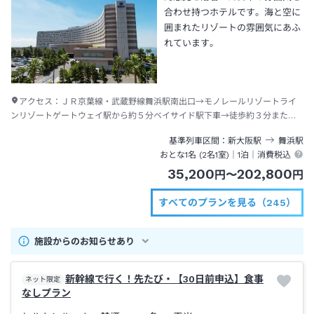
合わせ持つホテルです。海と空に
囲まれたリゾートの雰囲気にあふ
れています。
アクセス：
ＪＲ京葉線・武蔵野線舞浜駅南出口→モノレールリゾートライ
ンリゾートゲートウェイ駅から約５分ベイサイド駅下車→徒歩約３分または
ディズニーリゾートクルーザー（無料送迎バス）約１分
基準列車区間
新大阪
駅
舞浜
駅
おとな1名 (
2
名1室)｜
1泊
｜消費税込
35,200
202,800
円
〜
円
すべてのプランを見る（245）
施設からのお知らせあり
新幹線で行く！先たび・【30日前申込】食事
ネット限定
なしプラン