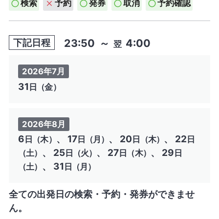
検索
予約
発券
取消
予約確認
23:50
～
4:00
下記日程
翌
2026年7月
31
日（金）
2026年8月
6
、 17
、 20
、 22
日（木）
日（月）
日（木）
日
、 25
、 27
、 29
（土）
日（火）
日（木）
日
、 31
（土）
日（月）
全ての出発日の検索・予約・発券ができませ
ん。