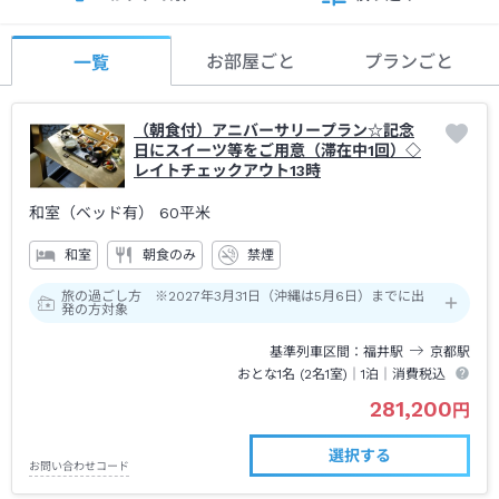
お部屋ごと
プランごと
一覧
（朝食付）アニバーサリープラン☆記念
日にスイーツ等をご用意（滞在中1回）◇
レイトチェックアウト13時
和室（ベッド有）
60平米
和室
朝食のみ
禁煙
旅の過ごし方 ※2027年3月31日（沖縄は5月6日）までに出
発の方対象
基準列車区間
福井
駅
京都
駅
おとな1名 (
2
名1室)｜
1泊
｜消費税込
281,200
円
選択する
お問い合わせコード