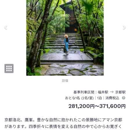
設備
基準列車区間
福井
駅
京都
駅
おとな1名 (
2
名1室)｜
1泊
｜消費税込
281,200
371,600
円
〜
円
京都洛北、鷹峯。豊かな自然に抱かれたこの景勝地にアマン京都
があります。四季折々に表情を変える自然の中で心からお寛ぎく