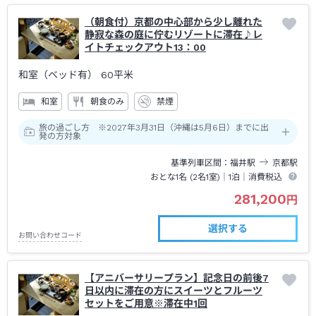
（朝食付）京都の中心部から少し離れた
静寂な森の庭に佇むリゾートに滞在♪レ
イトチェックアウト13：00
和室（ベッド有）
60平米
和室
朝食のみ
禁煙
旅の過ごし方 ※2027年3月31日（沖縄は5月6日）までに出
発の方対象
基準列車区間
福井
駅
京都
駅
おとな1名 (
2
名1室)｜
1泊
｜消費税込
281,200
円
選択する
お問い合わせコード
【アニバーサリープラン】記念日の前後7
日以内に滞在の方にスイーツとフルーツ
セットをご用意※滞在中1回