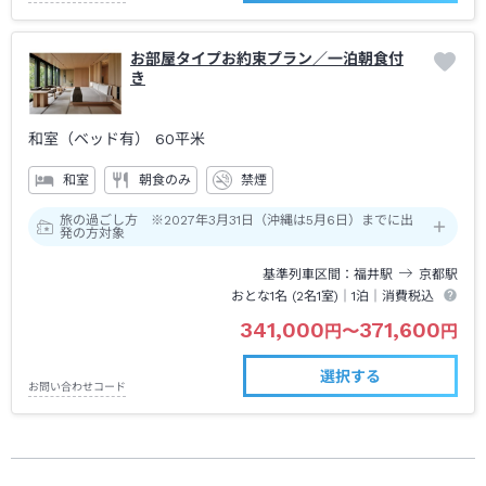
お部屋タイプお約束プラン／一泊朝食付
き
和室（ベッド有）
60平米
和室
朝食のみ
禁煙
旅の過ごし方 ※2027年3月31日（沖縄は5月6日）までに出
発の方対象
基準列車区間
福井
駅
京都
駅
おとな1名 (
2
名1室)｜
1泊
｜消費税込
341,000
371,600
円
〜
円
選択する
お問い合わせコード