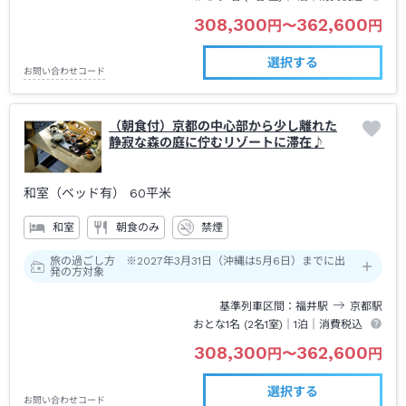
308,300
362,600
円
〜
円
選択する
お問い合わせコード
（朝食付）京都の中心部から少し離れた
静寂な森の庭に佇むリゾートに滞在♪
和室（ベッド有）
60平米
和室
朝食のみ
禁煙
旅の過ごし方 ※2027年3月31日（沖縄は5月6日）までに出
発の方対象
基準列車区間
福井
駅
京都
駅
おとな1名 (
2
名1室)｜
1泊
｜消費税込
308,300
362,600
円
〜
円
選択する
お問い合わせコード