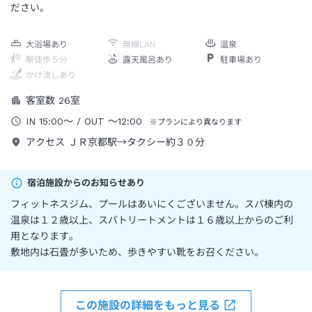
ださい。
大浴場あり
無線LAN
温泉
駅徒歩５分
露天風呂あり
駐車場あり
かけ流しあり
客室数
26
室
IN
15:00
～
/ OUT
～
12:00
※プランにより異なります
アクセス
ＪＲ京都駅→タクシー約３０分
宿泊施設からのお知らせあり
フィットネスジム、プールはあいにくございません。スパ棟内の
温泉は１２歳以上、スパトリートメントは１６歳以上からのご利
用となります。
敷地内は石畳が多いため、歩きやすい靴をお召ください。
この施設の詳細をもっと見る