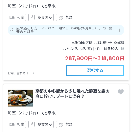
和室（ベッド有）
60平米
和室
朝食のみ
禁煙
旅の過ごし方 ※2027年3月31日（沖縄は5月6日）までに出
発の方対象
基準列車区間
福井
駅
京都
駅
おとな1名 (
2
名1室)｜
1泊
｜消費税込
287,900
318,800
円
〜
円
選択する
お問い合わせコード
京都の中心部から少し離れた静寂な森の
庭に佇むリゾートに滞在♪
和室（ベッド有）
60平米
和室
朝食のみ
禁煙