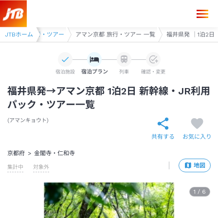
福井県発→アマン京都 1泊2日（新幹線・JR＋ホテル）パック・ツアー-
寺・仁和寺 旅行・ツアー
JTBホーム
アマン京都 旅行・ツアー 一覧
福井県発 ｜1泊2日
宿泊プラン
宿泊施設
列車
確認・変更
福井県発→アマン京都 1泊2日 新幹線・JR利用
パック・ツアー一覧
アマンキョウト
共有する
お気に入り
京都府
金閣寺・仁和寺
地図
集計中
対象外
1
/
6