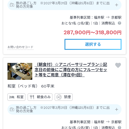
旅の過ごし方 ※2027年3月31日（沖縄は5月6日）までに出
発の方対象
基準列車区間
福井
駅
京都
駅
おとな1名 (
2
名1室)｜
1泊
｜消費税込
287,900
318,800
円
〜
円
選択する
お問い合わせコード
（朝食付）☆アニバーサリープラン☆記
念日の前後にご滞在の方にフルーツセッ
ト等をご用意（滞在中1回）
和室（ベッド有）
60平米
和室
朝食のみ
禁煙
旅の過ごし方 ※2027年3月31日（沖縄は5月6日）までに出
発の方対象
基準列車区間
福井
駅
京都
駅
おとな1名 (
2
名1室)｜
1泊
｜消費税込