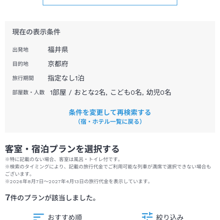
現在の表示条件
福井県
出発地
京都府
目的地
指定なし
1
泊
旅行期間
1部屋 / おとな2名, こども0名, 幼児0名
部屋数・人数
条件を変更して再検索する
（宿・ホテル一覧に戻る）
客室・宿泊プランを選択する
※特に記載のない場合、客室は風呂・トイレ付です。
※検索のタイミングにより、記載の旅行代金でご利用可能な列車が満席で選択できない場合も
ございます。
※
2026年8月7日
～
2027年4月13日
の旅行代金を表示しています。
7
件のプランが該当しました。
おすすめ順
絞り込み