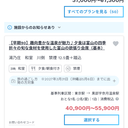
37,000
67,300
円
〜
円
すべてのプランを見る（50）
施設からのお知らせあり
【早期90】趣向豊かな温泉が魅力♪夕食は富山の四季
折々の旬な食材を使用した富山の欲張り会席（基本）
湯乃庄 和室 川側 禁煙
12.5畳＋踏込
和室
夕食/朝食付き
禁煙
旅の過ごし方 ※2027年3月31日（沖縄は5月6日）までに出
発の方対象
基準列車区間
東京
駅
黒部宇奈月温泉
駅
おとな1名 (
2
名1室)｜
1泊
｜消費税込
40,900
55,900
円
〜
円
選択する
お問い合わせコード