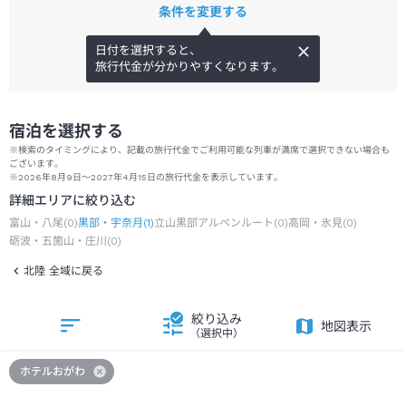
条件を変更する
日付を選択すると、
旅行代金が分かりやすくなります。
宿泊を選択する
※検索のタイミングにより、記載の旅行代金でご利用可能な列車が満席で選択できない場合も
ございます。
※2026年8月9日～2027年4月15日の旅行代金を表示しています。
詳細エリアに絞り込む
富山・八尾
(
0
)
黒部・宇奈月
(
1
)
立山黒部アルペンルート
(
0
)
高岡・氷見
(
0
)
砺波・五箇山・庄川
(
0
)
北陸 全域に戻る
絞り込み
地図表示
（選択中）
ホテルおがわ