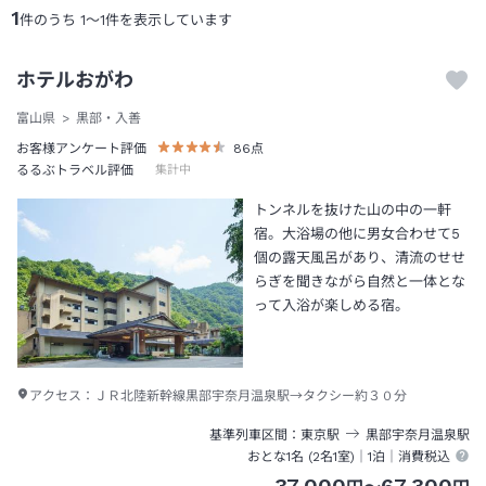
1
件のうち
1
～
1
件を表示しています
ホテルおがわ
富山県
黒部・入善
お客様アンケート評価
86
点
るるぶトラベル評価
集計中
トンネルを抜けた山の中の一軒
宿。大浴場の他に男女合わせて5
個の露天風呂があり、清流のせせ
らぎを聞きながら自然と一体とな
って入浴が楽しめる宿。
アクセス：
ＪＲ北陸新幹線黒部宇奈月温泉駅→タクシー約３０分
基準列車区間
東京
駅
黒部宇奈月温泉
駅
おとな1名 (
2
名1室)｜
1泊
｜消費税込