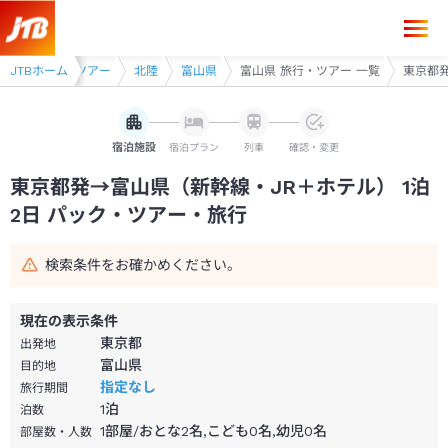
東京都発→富山県 1泊2日（新幹線・JR＋ホテル）パック・ツアー-JTB
幹線・JR利用ツアー
JTBホーム
北陸
富山県
富山県 旅行・ツアー 一覧
東京都発
宿泊施設
宿泊プラン
列車
確認・変更
東京都発→富山県（新幹線・JR＋ホテル） 1泊
2日 パック・ツアー・旅行
検索条件をお確かめください。
現在の表示条件
東京都
出発地
富山県
目的地
指定なし
旅行期間
1
泊
泊数
1部屋/おとな2名,こども0名,幼児0名
部屋数・人数