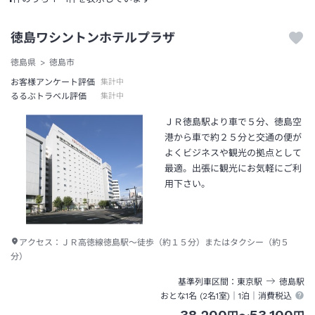
徳島ワシントンホテルプラザ
徳島県
徳島市
お客様アンケート評価
集計中
るるぶトラベル評価
集計中
ＪＲ徳島駅より車で５分、徳島空
港から車で約２５分と交通の便が
よくビジネスや観光の拠点として
最適。出張に観光にお気軽にご利
用下さい。
アクセス：
ＪＲ高徳線徳島駅～徒歩（約１５分）またはタクシー（約５
分）
基準列車区間
東京
駅
徳島
駅
おとな1名 (
2
名1室)｜
1泊
｜消費税込