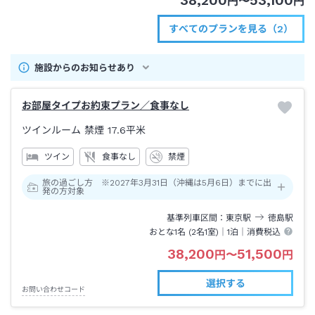
38,200
53,100
円
〜
円
すべてのプランを見る（2）
施設からのお知らせあり
お部屋タイプお約束プラン／食事なし
ツインルーム 禁煙
17.6平米
ツイン
食事なし
禁煙
旅の過ごし方 ※2027年3月31日（沖縄は5月6日）までに出
発の方対象
基準列車区間
東京
駅
徳島
駅
おとな1名 (
2
名1室)｜
1泊
｜消費税込
38,200
51,500
円
〜
円
選択する
お問い合わせコード