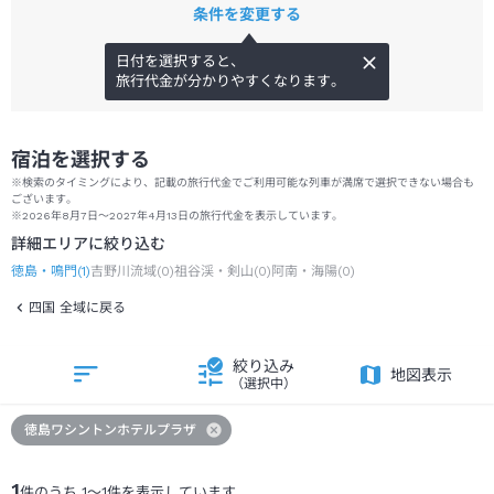
条件を変更する
日付を選択すると、
旅行代金が分かりやすくなります。
宿泊を選択する
※検索のタイミングにより、記載の旅行代金でご利用可能な列車が満席で選択できない場合も
ございます。
※2026年8月7日～2027年4月13日の旅行代金を表示しています。
詳細エリアに絞り込む
徳島・鳴門
(
1
)
吉野川流域
(
0
)
祖谷渓・剣山
(
0
)
阿南・海陽
(
0
)
四国 全域に戻る
絞り込み
地図表示
（選択中）
徳島ワシントンホテルプラザ
1
件のうち
1
～
1
件を表示しています