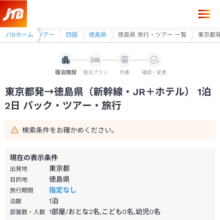
東京都発→徳島県 1泊2日（新幹線・JR＋ホテル）パック・ツアー-JTB
幹線・JR利用ツアー
JTBホーム
四国
徳島県
徳島県 旅行・ツアー 一覧
東京都発
宿泊施設
宿泊プラン
列車
確認・変更
東京都発→徳島県（新幹線・JR＋ホテル） 1泊
2日 パック・ツアー・旅行
検索条件をお確かめください。
現在の表示条件
東京都
出発地
徳島県
目的地
指定なし
旅行期間
1
泊
泊数
1部屋/おとな2名,こども0名,幼児0名
部屋数・人数