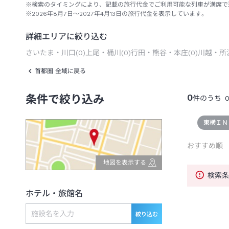
※検索のタイミングにより、記載の旅行代金でご利用可能な列車が満席で
※2026年8月7日～2027年4月13日の旅行代金を表示しています。
詳細エリアに絞り込む
さいたま・川口
(
0
)
上尾・桶川
(
0
)
行田・熊谷・本庄
(
0
)
川越・所
首都圏 全域に戻る
0
条件で絞り込み
件のうち
東横ＩＮ
おすすめ順
地図を表示する
検索
ホテル・旅館名
絞り込む