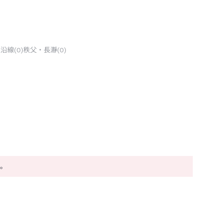
線沿線
(
0
)
秩父・長瀞
(
0
)
い。