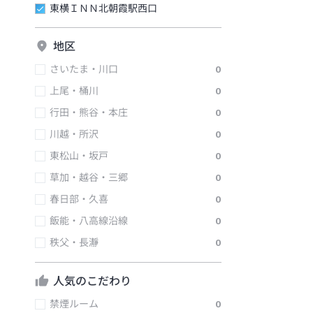
東横ＩＮＮ北朝霞駅西口
地区
さいたま・川口
0
上尾・桶川
0
行田・熊谷・本庄
0
川越・所沢
0
東松山・坂戸
0
草加・越谷・三郷
0
春日部・久喜
0
飯能・八高線沿線
0
秩父・長瀞
0
人気のこだわり
禁煙ルーム
0