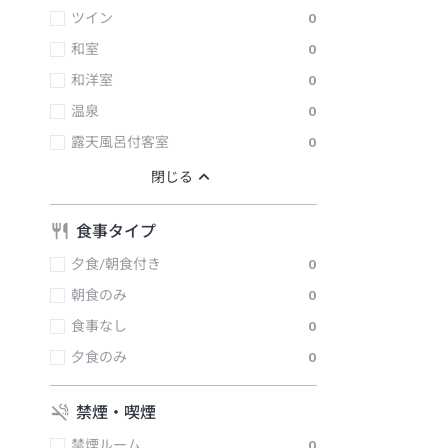
ツイン
0
和室
0
和洋室
0
温泉
0
露天風呂付客室
0
食事タイプ
夕食/朝食付き
0
朝食のみ
0
食事なし
0
夕食のみ
0
禁煙・喫煙
禁煙ルーム
0