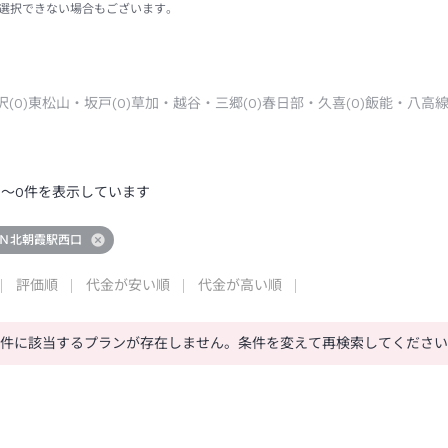
選択できない場合もございます。
沢
(
0
)
東松山・坂戸
(
0
)
草加・越谷・三郷
(
0
)
春日部・久喜
(
0
)
飯能・八高
0
～
0
件を表示しています
Ｎ北朝霞駅西口
評価順
代金が安い順
代金が高い順
条件に該当するプランが存在しません。条件を変えて再検索してくださ