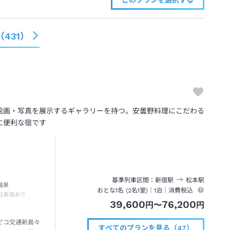
このプランを
選択する
（
431
）
絵画・写真を展示するギャラリーを持つ。安曇野料理にこだわる
に便利な宿です
基準列車区間
新宿
駅
松本
駅
温泉
おとな1名 (
2
名1室)｜
1泊
｜消費税込
駐車場あり
39,600
76,200
円
〜
円
ピコ交通新島々
すべてのプランを見る（47）