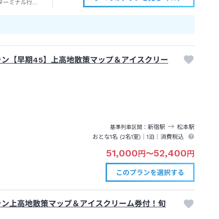
ターミナル行き
ン【早期45】上高地散策マップ＆アイスクリー
新宿
駅
松本
駅
基準列車区間
おとな1名 (
2
名1室)｜
1泊
｜消費税込
51,000
52,400
円
〜
円
このプランを
選択する
ラン上高地散策マップ＆アイスクリーム券付！旬