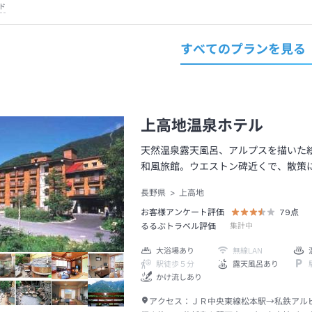
ド
すべてのプランを見る
上高地温泉ホテル
天然温泉露天風呂、アルプスを描いた
和風旅館。ウエストン碑近くで、散策
長野県
上高地
お客様アンケート評価
79
点
るるぶトラベル評価
集計中
大浴場あり
無線LAN
駅徒歩５分
露天風呂あり
かけ流しあり
アクセス：
ＪＲ中央東線松本駅→私鉄アル