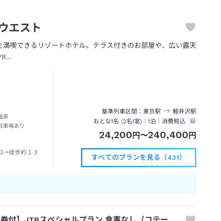
ウエスト
を満喫できるリゾートホテル。テラス付きのお部屋や、広い露天
PR…
基準列車区間
東京
駅
軽井沢
駅
温泉
おとな1名 (
2
名1室)｜
1泊
｜消費税込
駐車場あり
24,200
240,400
円
〜
円
口→徒歩約１３
すべてのプランを見る（431）
券付】JTBスペシャルプラン 食事なし（コテー