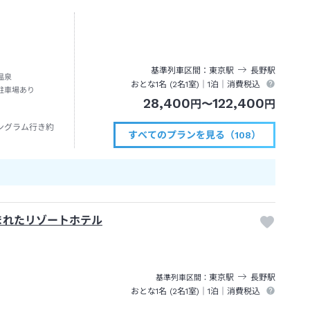
基準列車区間
東京
駅
長野
駅
温泉
おとな1名 (
2
名1室)｜
1泊
｜消費税込
駐車場あり
28,400
122,400
円
〜
円
ングラム行き約
すべてのプランを見る（108）
まれたリゾートホテル
東京
駅
長野
駅
基準列車区間
おとな1名 (
2
名1室)｜
1泊
｜消費税込