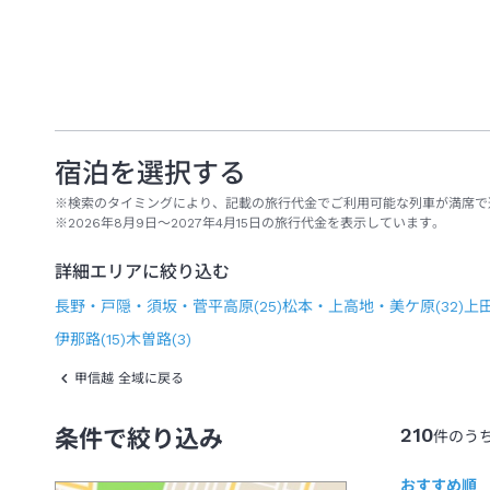
宿泊を選択する
※検索のタイミングにより、記載の旅行代金でご利用可能な列車が満席で
※2026年8月9日～2027年4月15日の旅行代金を表示しています。
詳細エリアに絞り込む
長野・戸隠・須坂・菅平高原
(
25
)
松本・上高地・美ケ原
(
32
)
上
伊那路
(
15
)
木曽路
(
3
)
甲信越 全域に戻る
210
条件で絞り込み
件のう
おすすめ順