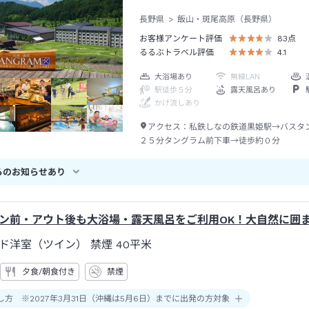
長野県
飯山・斑尾高原（長野県）
お客様アンケート評価
83
点
るるぶトラベル評価
4.1
大浴場あり
無線LAN
駅徒歩５分
露天風呂あり
かけ流しあり
アクセス：
私鉄しなの鉄道黒姫駅→バスタ
２５分タングラム前下車→徒歩約０分
らのお知らせあり
ン前・アウト後も大浴場・露天風呂をご利用OK！大自然に囲
ド洋室（ツイン） 禁煙
40平米
夕食/朝食付き
禁煙
し方 ※2027年3月31日（沖縄は5月6日）までに出発の方対象