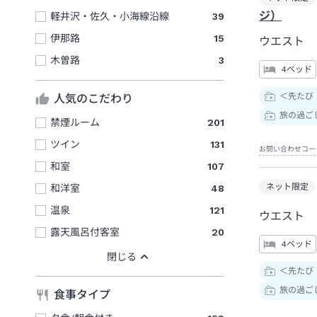
ジ）
軽井沢・佐久・小海線沿線
39
伊那路
15
ウエスト 
木曽路
3
4ベッド
＜先たび
人気のこだわり
旅の過ご
禁煙ルーム
201
ツイン
131
お問い合わせコー
和室
107
ネット限定
和洋室
48
温泉
121
ウエスト 
露天風呂付客室
20
4ベッド
＜先たび
旅の過ご
食事タイプ