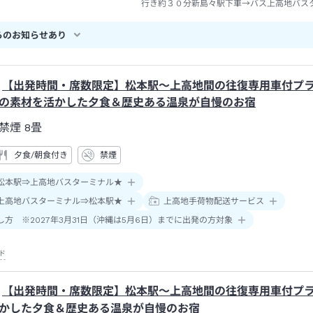
行き約３０分新島々駅下車→バス上高地バス
約６３分帝国ホテル前下車→徒歩約１０分
らのお知らせあり
【出発時間・席数限定】松本駅～上高地間の往復専用車付プラ
の素材を活かした夕食＆歴史ある温泉が自慢のお宿
禁煙
8畳
夕食/朝食付き
禁煙
松本駅⇒上高地バスターミナル★
上高地バスターミナル⇒松本駅★
上高地手荷物配送サービス
し方 ※2027年3月31日（沖縄は5月6日）までに出発の方対象
ド
【出発時間・席数限定】松本駅～上高地間の往復専用車付プ
かした夕食＆歴史ある温泉が自慢のお宿