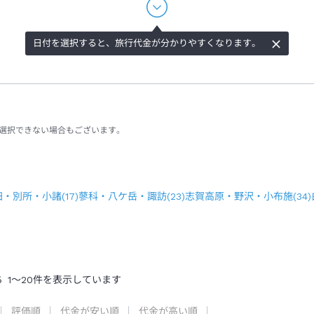
日付を選択すると、旅行代金が分かりやすくなります。
選択できない場合もございます。
田・別所・小諸
(
17
)
蓼科・八ケ岳・諏訪
(
23
)
志賀高原・野沢・小布施
(
34
)
ち
1
～
20
件を表示しています
評価順
代金が安い順
代金が高い順