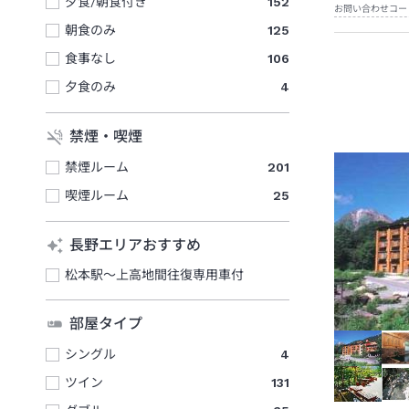
夕食/朝食付き
152
お問い合わせコー
朝食のみ
125
食事なし
106
夕食のみ
4
禁煙・喫煙
禁煙ルーム
201
喫煙ルーム
25
長野エリアおすすめ
松本駅～上高地間往復専用車付
部屋タイプ
シングル
4
ツイン
131