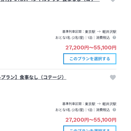
東京
駅
軽井沢
駅
基準列車区間
おとな1名 (
2
名1室)｜
1泊
｜消費税込
27,200
55,100
円
〜
円
このプランを
選択する
ルプラン】食事なし（コテージ）
東京
駅
軽井沢
駅
基準列車区間
おとな1名 (
2
名1室)｜
1泊
｜消費税込
27,200
55,100
円
〜
円