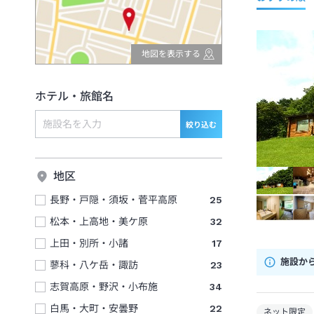
地図を表示する
ホテル・旅館名
絞り込む
地区
長野・戸隠・須坂・菅平高原
25
松本・上高地・美ケ原
32
上田・別所・小諸
17
施設か
蓼科・八ケ岳・諏訪
23
志賀高原・野沢・小布施
34
白馬・大町・安曇野
22
ネット限定