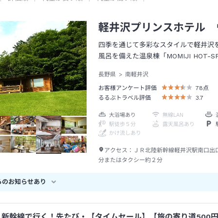
軽井沢プリンスホテル 
四季を通じて多彩なスタイルで軽井沢
風呂を備えた温泉棟「MOMIJI HOT-S
長野県
南軽井沢
お客様アンケート評価
78
点
るるぶトラベル評価
3.7
大浴場あり
無線LAN
駅徒歩５分
露天風呂あり
かけ流しあり
アクセス：
ＪＲ北陸新幹線軽井沢駅南口出
分またはタクシー約２分
らのお知らせあり
新幹線で行く！先たび・【タイムセール】【旅の寄り道500円