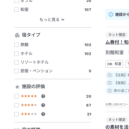
ダブル
35
和室
107
施設か
宿タイプ
ネット限定
ム券付！旬
旅館
102
別館和室 
ホテル
102
リゾートホテル
和室
民宿・ペンション
5
【往路】
【復路】
施設の評価
旅の過ご
20
67
お問い合わせコー
21
ネット限定
の素材を活