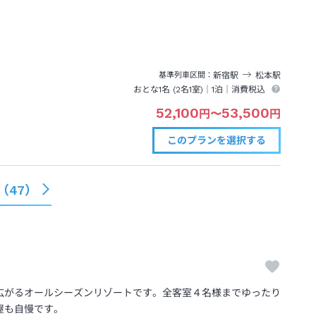
新宿
駅
松本
駅
基準列車区間
おとな1名 (
2
名1室)｜
1泊
｜消費税込
52,100
53,500
円
〜
円
このプランを
選択する
（
47
）
広がるオールシーズンリゾートです。全客室４名様までゆったり
屋も自慢です。