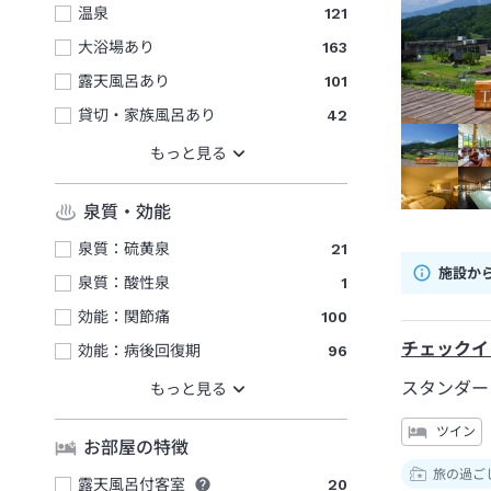
温泉
121
大浴場あり
163
露天風呂あり
101
貸切・家族風呂あり
42
泉質・効能
泉質：硫黄泉
21
施設か
泉質：酸性泉
1
効能：関節痛
100
チェックイ
効能：病後回復期
96
スタンダー
ツイン
お部屋の特徴
旅の過ご
露天風呂付客室
20