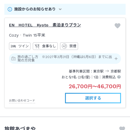
施設からのお知らせあり
EN HOTEL Kyoto 素泊まりプラン
Cozy‐Twin
15平米
ツイン
食事なし
禁煙
旅の過ごし方 ※2027年3月31日（沖縄は5月6日）までに出
発の方対象
基準列車区間
東京
駅
京都
駅
おとな1名 (
2
名1室)｜
1泊
｜消費税込
26,700
46,700
円
〜
円
選択する
お問い合わせコード
旅館あづまや