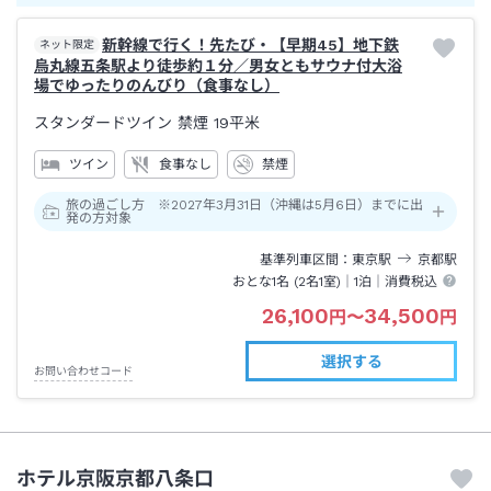
新幹線で行く！先たび・【早期45】地下鉄
ネット限定
烏丸線五条駅より徒歩約１分／男女ともサウナ付大浴
場でゆったりのんびり（食事なし）
スタンダードツイン 禁煙
19平米
ツイン
食事なし
禁煙
旅の過ごし方 ※2027年3月31日（沖縄は5月6日）までに出
発の方対象
基準列車区間
東京
駅
京都
駅
おとな1名 (
2
名1室)｜
1泊
｜消費税込
26,100
34,500
円
〜
円
選択する
お問い合わせコード
ホテル京阪京都八条口