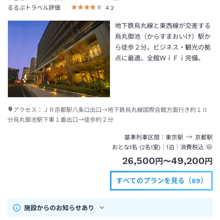
るるぶトラベル評価
4.2
地下鉄烏丸線と東西線が交差する
烏丸御池（からすまおいけ）駅か
ら徒歩２分。ビジネス・観光の拠
点に最適。全館ＷｉＦｉ完備。
アクセス：
ＪＲ京都駅八条口出口→地下鉄烏丸線国際会館方面行き約１０
分烏丸御池駅下車１番出口→徒歩約２分
基準列車区間
東京
駅
京都
駅
おとな1名 (
2
名1室)｜
1泊
｜消費税込
26,500
49,200
円
〜
円
すべてのプランを見る（89）
施設からのお知らせあり