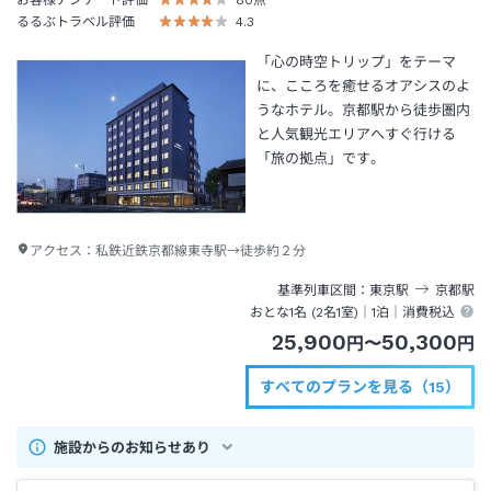
お客様アンケート評価
80
点
るるぶトラベル評価
4.3
「心の時空トリップ」をテーマ
に、こころを癒せるオアシスのよ
うなホテル。京都駅から徒歩圏内
と人気観光エリアへすぐ行ける
「旅の拠点」です。
アクセス：
私鉄近鉄京都線東寺駅→徒歩約２分
基準列車区間
東京
駅
京都
駅
おとな1名 (
2
名1室)｜
1泊
｜消費税込
25,900
50,300
円
〜
円
すべてのプランを見る（15）
施設からのお知らせあり