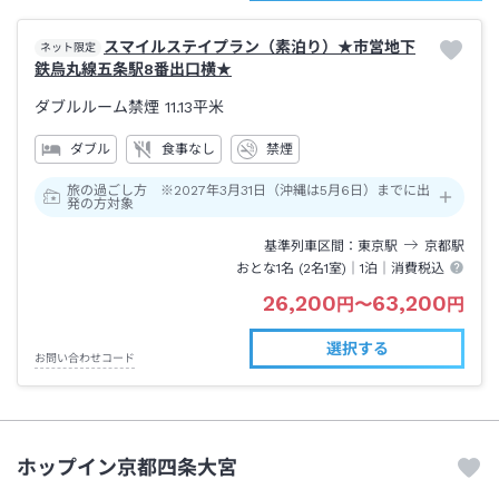
スマイルステイプラン（素泊り）★市営地下
ネット限定
鉄烏丸線五条駅8番出口横★
ダブルルーム禁煙
11.13平米
ダブル
食事なし
禁煙
旅の過ごし方 ※2027年3月31日（沖縄は5月6日）までに出
発の方対象
基準列車区間
東京
駅
京都
駅
おとな1名 (
2
名1室)｜
1泊
｜消費税込
26,200
63,200
円
〜
円
選択する
お問い合わせコード
ホップイン京都四条大宮