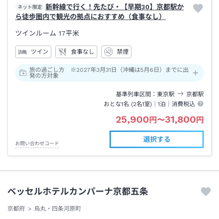
新幹線で行く！先たび・【早期30】京都駅か
ネット限定
ら徒歩圏内で観光の拠点におすすめ（食事なし）
ツインルーム
17平米
ツイン
食事なし
禁煙
旅の過ごし方 ※2027年3月31日（沖縄は5月6日）までに出
発の方対象
基準列車区間
東京
駅
京都
駅
おとな1名 (
2
名1室)｜
1泊
｜消費税込
25,900
31,800
円
〜
円
選択する
お問い合わせコード
ベッセルホテルカンパーナ京都五条
京都府
烏丸・四条河原町