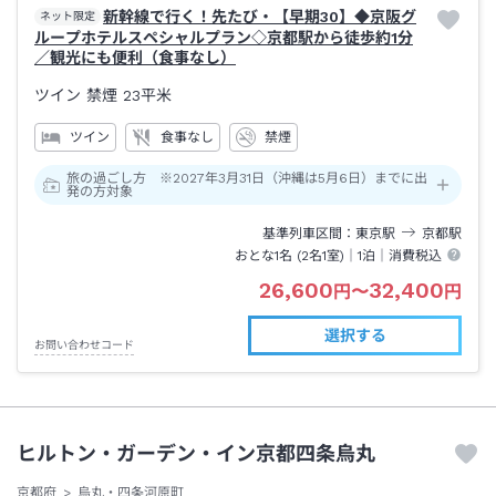
新幹線で行く！先たび・【早期30】◆京阪グ
ネット限定
ループホテルスペシャルプラン◇京都駅から徒歩約1分
／観光にも便利（食事なし）
ツイン 禁煙
23平米
ツイン
食事なし
禁煙
旅の過ごし方 ※2027年3月31日（沖縄は5月6日）までに出
発の方対象
基準列車区間
東京
駅
京都
駅
おとな1名 (
2
名1室)｜
1泊
｜消費税込
26,600
32,400
円
〜
円
選択する
お問い合わせコード
ヒルトン・ガーデン・イン京都四条烏丸
京都府
烏丸・四条河原町