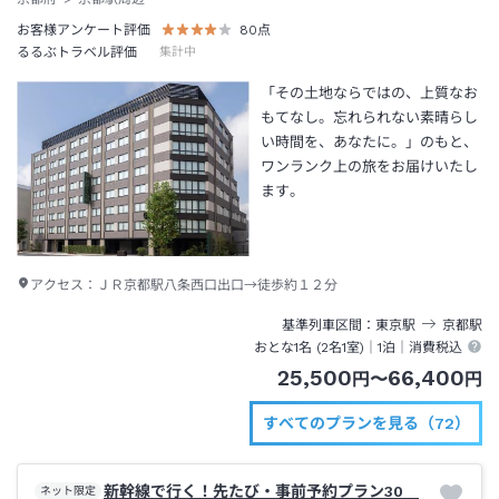
お客様アンケート評価
80
点
るるぶトラベル評価
集計中
「その土地ならではの、上質なお
もてなし。忘れられない素晴らし
い時間を、あなたに。」のもと、
ワンランク上の旅をお届けいたし
ます。
アクセス：
ＪＲ京都駅八条西口出口→徒歩約１２分
基準列車区間
東京
駅
京都
駅
おとな1名 (
2
名1室)｜
1泊
｜消費税込
25,500
66,400
円
〜
円
すべてのプランを見る（72）
新幹線で行く！先たび・事前予約プラン30
ネット限定