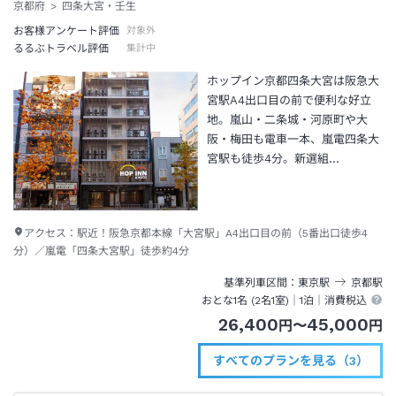
京都府
四条大宮・壬生
お客様アンケート評価
対象外
るるぶトラベル評価
集計中
ホップイン京都四条大宮は阪急大
宮駅A4出口目の前で便利な好立
地。嵐山・二条城・河原町や大
阪・梅田も電車一本、嵐電四条大
宮駅も徒歩4分。新選組…
アクセス：
駅近！阪急京都本線「大宮駅」A4出口目の前（5番出口徒歩4
分）／嵐電「四条大宮駅」徒歩約4分
基準列車区間
東京
駅
京都
駅
おとな1名 (
2
名1室)｜
1泊
｜消費税込
26,400
45,000
円
〜
円
すべてのプランを見る（3）