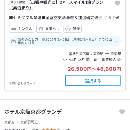
【出張や観光に】DP＿スマイル1泊プラン
ネット限定
（素泊まり）
■セミダブル禁煙■全室空気清浄機＆加湿器完備◎
13.5平米
シングル
食事なし
禁煙
旅の過ごし方 ※2027年3月31日（沖縄は5月6日）までに出
発の方対象
基準列車区間
東京
駅
京都
駅
おとな1名 (
2
名1室)｜
1泊
｜消費税込
26,500
48,600
円
〜
円
選択する
お問い合わせコード
ホテル京阪京都グランデ
京都府
京都駅周辺