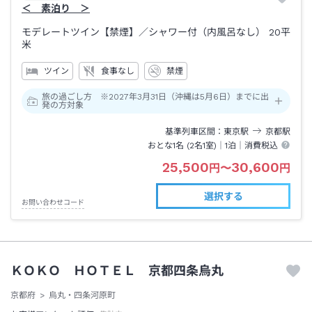
＜ 素泊り ＞
モデレートツイン【禁煙】
／シャワー付（内風呂なし）
20平
米
ツイン
食事なし
禁煙
旅の過ごし方 ※2027年3月31日（沖縄は5月6日）までに出
発の方対象
基準列車区間
東京
駅
京都
駅
おとな1名 (
2
名1室)｜
1泊
｜消費税込
25,500
30,600
円
〜
円
選択する
お問い合わせコード
ＫＯＫＯ ＨＯＴＥＬ 京都四条烏丸
京都府
烏丸・四条河原町