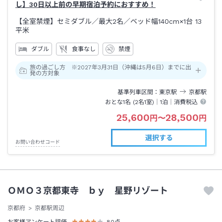
し】30日以上前の早期宿泊予約におすすめ！
【全室禁煙】セミダブル／最大2名／ベッド幅140cm×1台
13
平米
ダブル
食事なし
禁煙
旅の過ごし方 ※2027年3月31日（沖縄は5月6日）までに出
発の方対象
基準列車区間
東京
駅
京都
駅
おとな1名 (
2
名1室)｜
1泊
｜消費税込
25,600
28,500
円
〜
円
選択する
お問い合わせコード
ＯＭＯ３京都東寺 ｂｙ 星野リゾート
京都府
京都駅周辺