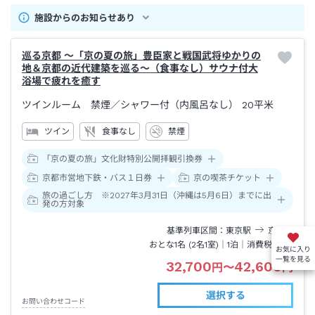
施設からのお知らせあり
巡る京都 ～「京の夏の旅」豊臣家と戦国武将ゆかりの
地＆京都の近代建築を巡る～（食事なし）サウナ付大
浴場で疲れを癒す
ツインルーム 禁煙
／シャワー付（内風呂なし）
20平米
ツイン
食事なし
禁煙
「京の夏の旅」文化財特別公開拝観引換券
京都市営地下鉄・バス１日券
京の喫茶チケット
旅の過ごし方 ※2027年3月31日（沖縄は5月6日）までに出
発の方対象
基準列車区間
東京
駅
京都
駅
おとな1名 (
2
名1室)｜
1泊
｜消費税込
お気に入り
一覧を見る
32,700
42,600
円
〜
円
選択する
お問い合わせコード