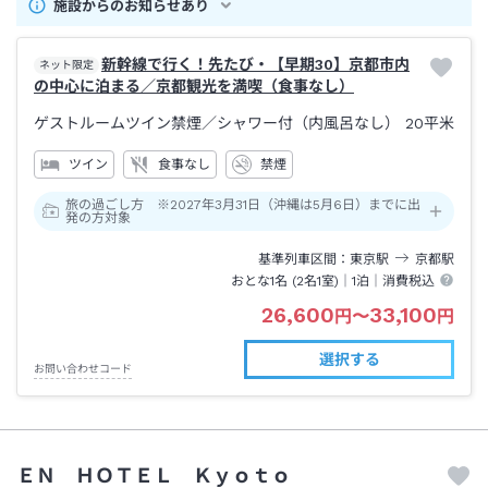
施設からのお知らせあり
新幹線で行く！先たび・【早期30】京都市内
ネット限定
の中心に泊まる／京都観光を満喫（食事なし）
ゲストルームツイン禁煙
／シャワー付（内風呂なし）
20平米
ツイン
食事なし
禁煙
旅の過ごし方 ※2027年3月31日（沖縄は5月6日）までに出
発の方対象
基準列車区間
東京
駅
京都
駅
おとな1名 (
2
名1室)｜
1泊
｜消費税込
26,600
33,100
円
〜
円
選択する
お問い合わせコード
ＥＮ ＨＯＴＥＬ Ｋｙｏｔｏ