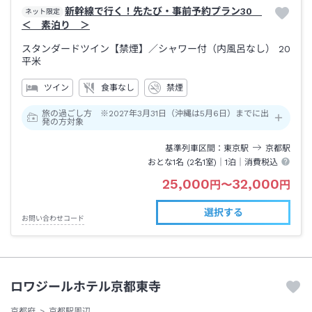
新幹線で行く！先たび・事前予約プラン30
ネット限定
＜ 素泊り ＞
スタンダードツイン【禁煙】
／シャワー付（内風呂なし）
20
平米
ツイン
食事なし
禁煙
旅の過ごし方 ※2027年3月31日（沖縄は5月6日）までに出
発の方対象
基準列車区間
東京
駅
京都
駅
おとな1名 (
2
名1室)｜
1泊
｜消費税込
25,000
32,000
円
〜
円
選択する
お問い合わせコード
ロワジールホテル京都東寺
京都府
京都駅周辺