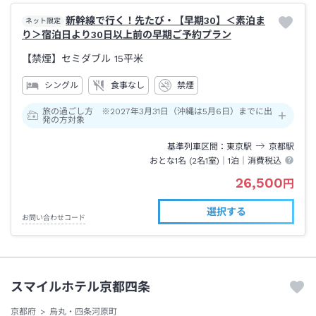
新幹線で行く！先たび・【早期30】＜素泊ま
ネット限定
り＞宿泊日より30日以上前の早期ご予約プラン
【禁煙】セミダブル
15平米
シングル
食事なし
禁煙
旅の過ごし方 ※2027年3月31日（沖縄は5月6日）までに出
発の方対象
基準列車区間
東京
駅
京都
駅
おとな1名 (
2
名1室)｜
1泊
｜消費税込
26,500
円
選択する
お問い合わせコード
スマイルホテル京都四条
京都府
烏丸・四条河原町