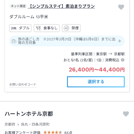
【シンプルステイ】素泊まりプラン
ネット限定
ダブルルーム
13平米
ダブル
食事なし
禁煙
旅の過ごし方 ※2027年3月31日（沖縄は5月6日）までに出
発の方対象
基準列車区間
東京
駅
京都
駅
おとな1名 (
2
名1室)｜
1泊
｜消費税込
26,400
44,400
円
〜
円
選択する
お問い合わせコード
ハートンホテル京都
京都府
烏丸・四条河原町
お客様アンケート評価
85
点