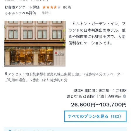
お客様アンケート評価
80
点
るるぶトラベル評価
集計中
「ヒルトン・ガーデン・イン」ブ
ランドの日本初進出のホテル。祇
園や錦市場にも徒歩圏内で、大変
便利なロケーションです。
アクセス：
地下鉄京都市営烏丸線五条駅１出口→徒歩約４分エレベーター
ご利用の場合、６番出口より徒歩約６分
基準列車区間
東京
駅
京都
駅
おとな1名 (
2
名1室)｜
1泊
｜消費税込
26,600
103,700
円
〜
円
すべてのプランを見る（183）