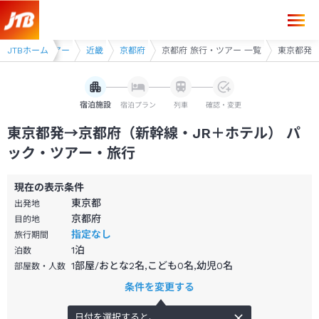
線・JR利用ツアー
JTBホーム
近畿
京都府
京都府 旅行・ツアー 一覧
東京都発
宿泊施設
宿泊プラン
列車
確認・変更
東京都発→京都府（新幹線・JR＋ホテル） パ
ック・ツアー・旅行
現在の表示条件
東京都
出発地
京都府
目的地
指定なし
旅行期間
1
泊
泊数
1部屋/おとな2名,こども0名,幼児0名
部屋数・人数
条件を変更する
日付を選択すると、