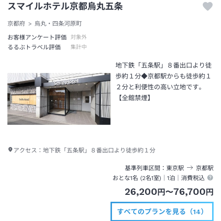
スマイルホテル京都烏丸五条
京都府
烏丸・四条河原町
お客様アンケート評価
対象外
るるぶトラベル評価
集計中
地下鉄「五条駅」８番出口より徒
歩約１分◆京都駅からも徒歩約１
２分と利便性の高い立地です。
【全館禁煙】
アクセス：
地下鉄「五条駅」８番出口より徒歩約１分
基準列車区間
東京
駅
京都
駅
おとな1名 (
2
名1室)｜
1泊
｜消費税込
26,200
76,700
円
〜
円
すべてのプランを見る（14）