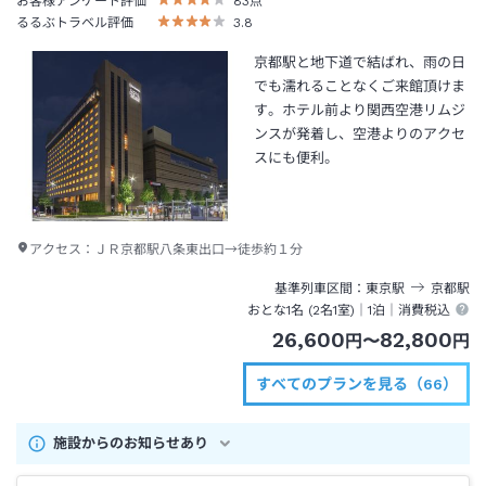
お客様アンケート評価
83
点
るるぶトラベル評価
3.8
京都駅と地下道で結ばれ、雨の日
でも濡れることなくご来館頂けま
す。ホテル前より関西空港リムジ
ンスが発着し、空港よりのアクセ
スにも便利。
アクセス：
ＪＲ京都駅八条東出口→徒歩約１分
基準列車区間
東京
駅
京都
駅
おとな1名 (
2
名1室)｜
1泊
｜消費税込
26,600
82,800
円
〜
円
すべてのプランを見る（66）
施設からのお知らせあり