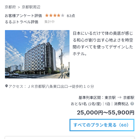
京都府
京都駅周辺
お客様アンケート評価
83
点
るるぶトラベル評価
集計中
日本にいるだけで体の奥底が感じ
る和心が創り出す心地よさを時空
間のすべてを使ってデザインした
ホテル。
アクセス：
ＪＲ京都駅八条東口出口→徒歩約１０分
基準列車区間
東京
駅
京都
駅
おとな1名 (
2
名1室)｜
1泊
｜消費税込
25,000
55,900
円
〜
円
すべてのプランを見る（60）