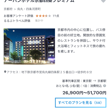
アーバンホテル京都四条プレミアム
京都府
烏丸・四条河原町
お客様アンケート評価
77
点
るるぶトラベル評価
集計中
京都市内の中心に位置し、バス停
目の前の好立地。開放的な雰囲気
のレストランを併設し、サウナ付
大浴場とフィットネスで旅の疲れ
を癒します。
アクセス：
地下鉄京都市営烏丸線四条駅２５番出口→徒歩約８分
基準列車区間
東京
駅
京都
駅
おとな1名 (
2
名1室)｜
1泊
｜消費税込
26,900
51,700
円
〜
円
すべてのプランを見る（58）