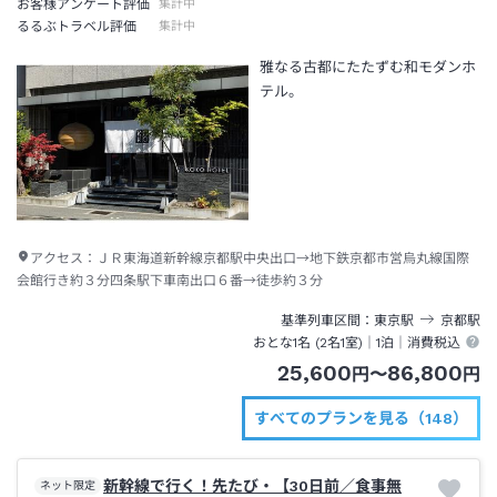
お客様アンケート評価
集計中
るるぶトラベル評価
集計中
雅なる古都にたたずむ和モダンホ
テル。
アクセス：
ＪＲ東海道新幹線京都駅中央出口→地下鉄京都市営烏丸線国際
会館行き約３分四条駅下車南出口６番→徒歩約３分
基準列車区間
東京
駅
京都
駅
おとな1名 (
2
名1室)｜
1泊
｜消費税込
25,600
86,800
円
〜
円
すべてのプランを見る（148）
新幹線で行く！先たび・【30日前／食事無
ネット限定