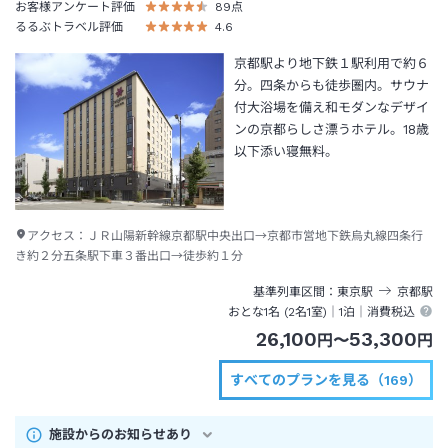
お客様アンケート評価
89
点
るるぶトラベル評価
4.6
京都駅より地下鉄１駅利用で約６
分。四条からも徒歩圏内。サウナ
付大浴場を備え和モダンなデザイ
ンの京都らしさ漂うホテル。18歳
以下添い寝無料。
アクセス：
ＪＲ山陽新幹線京都駅中央出口→京都市営地下鉄烏丸線四条行
き約２分五条駅下車３番出口→徒歩約１分
基準列車区間
東京
駅
京都
駅
おとな1名 (
2
名1室)｜
1泊
｜消費税込
26,100
53,300
円
〜
円
すべてのプランを見る（169）
施設からのお知らせあり