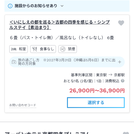
施設からのお知らせあり
＜いにしえの都を巡る＞古都の四季を感じる・シンプ
ルステイ【素泊まり】
６畳（バス・トイレ無）
／風呂なし（トイレなし）
6畳
和室
食事なし
禁煙
旅の過ごし方 ※2027年3月31日（沖縄は5月6日）までに出
発の方対象
基準列車区間
東京
駅
京都
駅
おとな1名 (
2
名1室)｜
1泊
｜消費税込
26,900
36,900
円
〜
円
選択する
お問い合わせコード