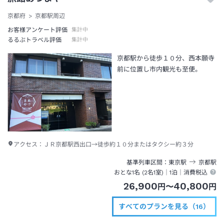
京都府
京都駅周辺
お客様アンケート評価
集計中
るるぶトラベル評価
集計中
京都駅から徒歩１０分、西本願寺
前に位置し市内観光も至便。
アクセス：
ＪＲ京都駅西出口→徒歩約１０分またはタクシー約３分
基準列車区間
東京
駅
京都
駅
おとな1名 (
2
名1室)｜
1泊
｜消費税込
26,900
40,800
円
〜
円
すべてのプランを見る（16）