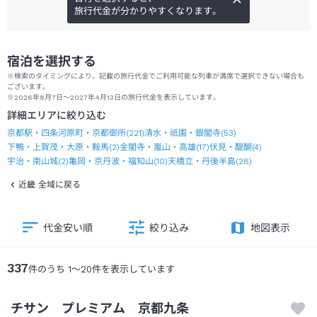
旅行代金が分かりやすくなります。
宿泊を選択する
※検索のタイミングにより、記載の旅行代金でご利用可能な列車が満席で選択できない場合も
ございます。
※2026年8月7日～2027年4月13日の旅行代金を表示しています。
詳細エリアに絞り込む
京都駅・四条河原町・京都御所
(
221
)
清水・祇園・銀閣寺
(
53
)
下鴨・上賀茂・大原・鞍馬
(
2
)
金閣寺・嵐山・高雄
(
17
)
伏見・醍醐
(
4
)
宇治・南山城
(
2
)
亀岡・京丹波・福知山
(
10
)
天橋立・丹後半島
(
28
)
近畿 全域に戻る
代金安い順
絞り込み
地図表示
337
件のうち
1
～
20
件を表示しています
チサン プレミアム 京都九条