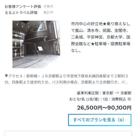
お客様アンケート評価
対象外
るるぶトラベル評価
集計中
市内中心の好立地★乗り換えなし
で嵐山、清水寺、祇園、金閣寺、
二条城、平安神宮、京都大学、国
際会館など★駐車場・提携駐車場
なし。
アクセス：
新幹線・ＪＲ京都駅より市営地下鉄烏丸線四条駅まで２駅約３
分、四条駅より徒歩約５分。バス利用の場合、京都駅より立命館行き、バス
ナンバー５０にて四条西洞院迄約１０分、下車後徒歩約２分。
基準列車区間
東京
駅
京都
駅
おとな1名 (
2
名1室)｜
1泊
｜消費税込
26,500
90,100
円
〜
円
すべてのプランを見る（8）