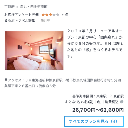
京都府
烏丸・四条河原町
お客様アンケート評価
71
点
るるぶトラベル評価
集計中
２０２０年３月リニューアルオー
プン！京都の中心「四条烏丸」か
ら徒歩６分の好立地。ＥＮは訪れ
た地との「縁」をつくるホテルで
す。
アクセス：
ＪＲ東海道新幹線京都駅→地下鉄烏丸線国際会館行き約５分四
条駅下車２６番出口→徒歩約６分
基準列車区間
東京
駅
京都
駅
おとな1名 (
2
名1室)｜
1泊
｜消費税込
26,700
62,600
円
〜
円
すべてのプランを見る（4）