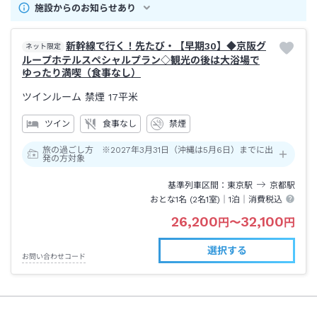
施設からのお知らせあり
新幹線で行く！先たび・【早期30】◆京阪グ
ネット限定
ループホテルスペシャルプラン◇観光の後は大浴場で
ゆったり満喫（食事なし）
ツインルーム 禁煙
17平米
ツイン
食事なし
禁煙
旅の過ごし方 ※2027年3月31日（沖縄は5月6日）までに出
発の方対象
基準列車区間
東京
駅
京都
駅
おとな1名 (
2
名1室)｜
1泊
｜消費税込
26,200
32,100
円
〜
円
選択する
お問い合わせコード