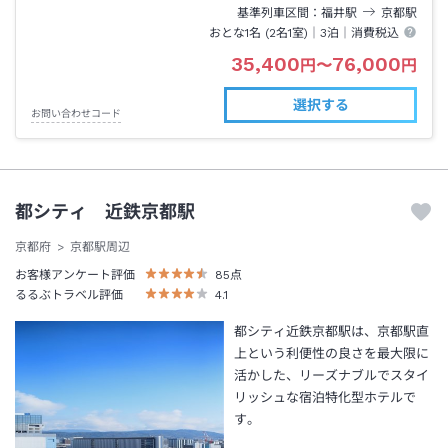
基準列車区間
福井
駅
京都
駅
おとな1名 (
2
名1室)｜
3泊
｜消費税込
35,400
76,000
円
〜
円
選択する
お問い合わせコード
都シティ 近鉄京都駅
京都府
京都駅周辺
お客様アンケート評価
85
点
るるぶトラベル評価
4.1
都シティ近鉄京都駅は、京都駅直
上という利便性の良さを最大限に
活かした、リーズナブルでスタイ
リッシュな宿泊特化型ホテルで
す。