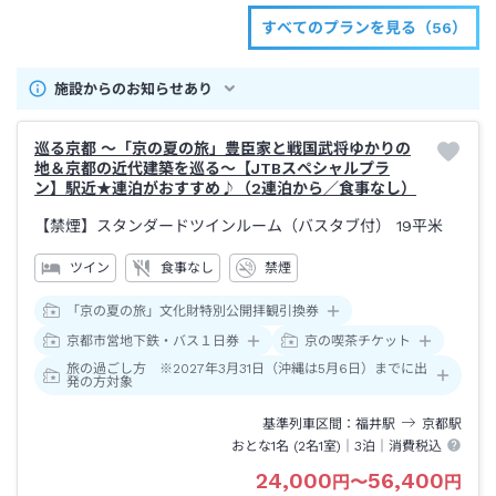
すべてのプランを見る（56）
施設からのお知らせあり
巡る京都 ～「京の夏の旅」豊臣家と戦国武将ゆかりの
地＆京都の近代建築を巡る～【JTBスペシャルプラ
ン】駅近★連泊がおすすめ♪（2連泊から／食事なし）
【禁煙】スタンダードツインルーム（バスタブ付）
19平米
ツイン
食事なし
禁煙
「京の夏の旅」文化財特別公開拝観引換券
京都市営地下鉄・バス１日券
京の喫茶チケット
旅の過ごし方 ※2027年3月31日（沖縄は5月6日）までに出
発の方対象
基準列車区間
福井
駅
京都
駅
おとな1名 (
2
名1室)｜
3泊
｜消費税込
24,000
56,400
円
〜
円