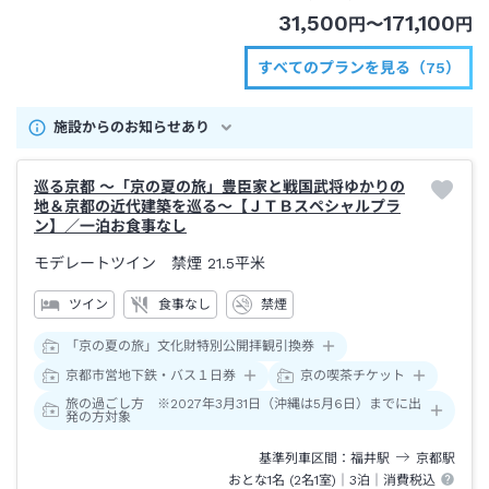
31,500
171,100
円
〜
円
すべてのプランを見る（75）
施設からのお知らせあり
巡る京都 ～「京の夏の旅」豊臣家と戦国武将ゆかりの
地＆京都の近代建築を巡る～【ＪＴＢスペシャルプラ
ン】／一泊お食事なし
モデレートツイン 禁煙
21.5平米
ツイン
食事なし
禁煙
「京の夏の旅」文化財特別公開拝観引換券
京都市営地下鉄・バス１日券
京の喫茶チケット
旅の過ごし方 ※2027年3月31日（沖縄は5月6日）までに出
発の方対象
基準列車区間
福井
駅
京都
駅
おとな1名 (
2
名1室)｜
3泊
｜消費税込