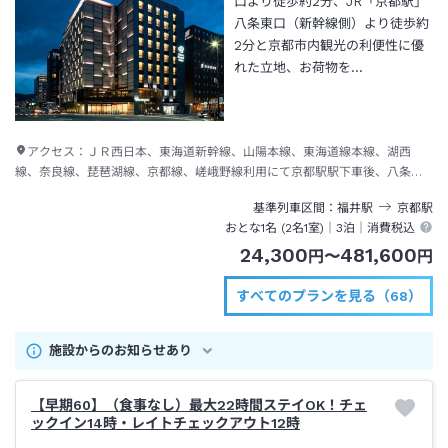
口より徒歩約2分、JR「京都駅」
八条東口（新幹線側）より徒歩約
2分と京都市内観光の利便性に優
れた立地、お荷物を…
アクセス：
ＪＲ西日本、東海道新幹線、山陽本線、東海道線本線、湖西
線、奈良線、琵琶湖線、京都線、嵯峨野線利用にて京都駅駅下車後、八条東
口出口より徒歩約２分
基準列車区間
福井
駅
京都
駅
おとな1名 (
2
名1室)｜
3泊
｜消費税込
24,300
481,600
円
〜
円
すべてのプランを見る（68）
施設からのお知らせあり
【早期60】（食事なし）最大22時間ステイOK！チェ
ックイン14時・レイトチェックアウト12時