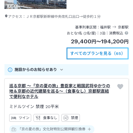
アクセス：
ＪＲ京都駅新幹線中央改札口出口→徒歩約１分
基準列車区間
福井
駅
京都
駅
おとな1名 (
2
名1室)｜
3泊
｜消費税込
29,400
194,200
円
〜
円
すべてのプランを見る（65）
施設からのお知らせあり
巡る京都 ～「京の夏の旅」豊臣家と戦国武将ゆかりの
地＆京都の近代建築を巡る～（食事なし）京都駅直結
で便利なホテル
ミドルツイン 禁煙
20平米
ツイン
食事なし
禁煙
「京の夏の旅」文化財特別公開拝観引換券