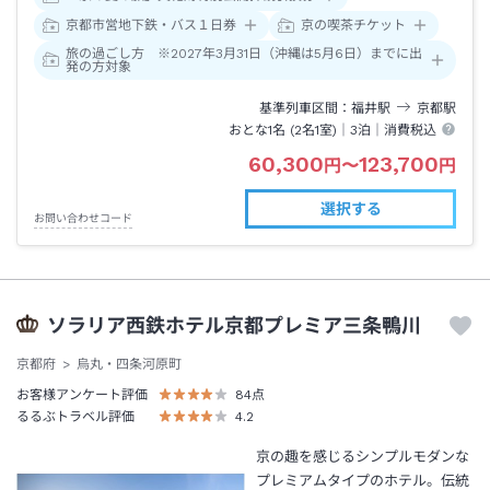
京都市営地下鉄・バス１日券
京の喫茶チケット
旅の過ごし方 ※2027年3月31日（沖縄は5月6日）までに出
発の方対象
基準列車区間
福井
駅
京都
駅
おとな1名 (
2
名1室)｜
3泊
｜消費税込
60,300
123,700
円
〜
円
選択する
お問い合わせコード
ソラリア西鉄ホテル京都プレミア三条鴨川
京都府
烏丸・四条河原町
お客様アンケート評価
84
点
るるぶトラベル評価
4.2
京の趣を感じるシンプルモダンな
プレミアムタイプのホテル。伝統