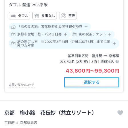
ダブル 禁煙
25.5平米
ダブル
食事なし
禁煙
「京の夏の旅」文化財特別公開拝観引換券
京都市営地下鉄・バス１日券
京の喫茶チケット
旅の過ごし方 ※2027年3月31日（沖縄は5月6日）までに出
発の方対象
基準列車区間
福井
駅
京都
駅
おとな1名 (
2
名1室)｜
3泊
｜消費税込
43,800
99,300
円
〜
円
選択する
お問い合わせコード
京都 梅小路 花伝抄（共立リゾート）
京都府
京都駅周辺