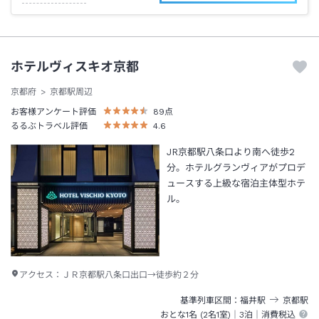
ホテルヴィスキオ京都
京都府
京都駅周辺
お客様アンケート評価
89
点
るるぶトラベル評価
4.6
JR京都駅八条口より南へ徒歩2
分。ホテルグランヴィアがプロデ
ュースする上級な宿泊主体型ホテ
ル。
アクセス：
ＪＲ京都駅八条口出口→徒歩約２分
基準列車区間
福井
駅
京都
駅
おとな1名 (
2
名1室)｜
3泊
｜消費税込