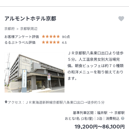
アルモントホテル京都
京都府
京都駅周辺
お客様アンケート評価
90
点
るるぶトラベル評価
4.5
ＪＲ京都駅八条東口出口より徒歩
５分。人工温泉男女別大浴場完
備。朝食ビュッフェは約７０種類
の和洋メニューを取り揃えており
ます。
アクセス：
ＪＲ東海道新幹線京都駅八条東口出口→徒歩約５分
基準列車区間
福井
駅
京都
駅
おとな1名 (
2
名1室)｜
3泊
｜消費税込
19,200
86,100
円
〜
円