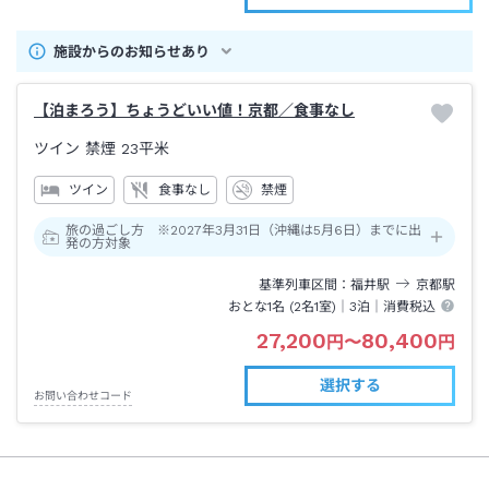
施設からのお知らせあり
【泊まろう】ちょうどいい値！京都／食事なし
ツイン 禁煙
23平米
ツイン
食事なし
禁煙
旅の過ごし方 ※2027年3月31日（沖縄は5月6日）までに出
発の方対象
基準列車区間
福井
駅
京都
駅
おとな1名 (
2
名1室)｜
3泊
｜消費税込
27,200
80,400
円
〜
円
選択する
お問い合わせコード