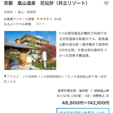
京都 嵐山温泉 花伝抄（共立リゾート）
京都府
嵐山・嵯峨野
お客様アンケート評価
80
点
るるぶトラベル評価
集計中
5つの貸切風呂が無料で利用でき
る天然温泉の和風ホテル。阪急嵐
山駅の目の前！渡月橋まで徒歩約
5分の立地。夕食は旬の食材をつ
かった四季夕膳会席。
アクセス：
ＪＲ京都駅→ＪＲ嵯峨野線約１７分ＪＲ嵯峨嵐山駅下車→徒歩
約１５分
基準列車区間
福井
駅
嵯峨嵐山
駅
おとな1名 (
2
名1室)｜
3泊
｜消費税込
48,900
142,100
円
〜
円