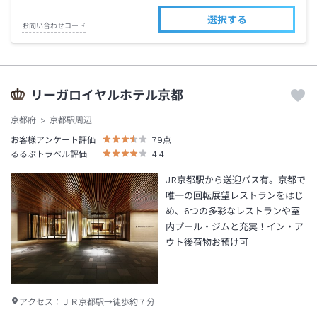
選択する
お問い合わせコード
リーガロイヤルホテル京都
京都府
京都駅周辺
お客様アンケート評価
79
点
るるぶトラベル評価
4.4
JR京都駅から送迎バス有。京都で
唯一の回転展望レストランをはじ
め、6つの多彩なレストランや室
内プール・ジムと充実！イン・ア
ウト後荷物お預け可
アクセス：
ＪＲ京都駅→徒歩約７分