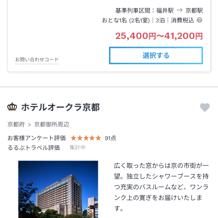
基準列車区間
福井
駅
京都
駅
おとな1名 (
2
名1室)｜
3泊
｜消費税込
25,400
41,200
円
〜
円
選択する
お問い合わせコード
ホテルオークラ京都
京都府
京都御所周辺
お客様アンケート評価
91
点
るるぶトラベル評価
集計中
広く取った窓からは京の市街が一
望。独立したシャワーブースを持
つ充実のバスルームなど、ワンラ
ンク上の寛ぎをお届けいたしま
す。