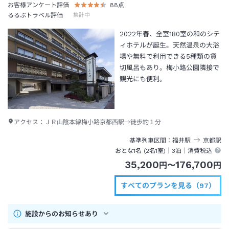
お客様アンケート評価
88
点
るるぶトラベル評価
集計中
2022年春、全室180室の和のシテ
ィホテルが誕生。天然温泉の大浴
場や無料で利用できる5種類の貸
切風呂もあり。梅小路公園隣接で
観光にも便利。
アクセス：
ＪＲ山陰本線梅小路京都西駅→徒歩約１分
基準列車区間
福井
駅
京都
駅
おとな1名 (
2
名1室)｜
3泊
｜消費税込
35,200
176,700
円
〜
円
すべてのプランを見る（97）
施設からのお知らせあり