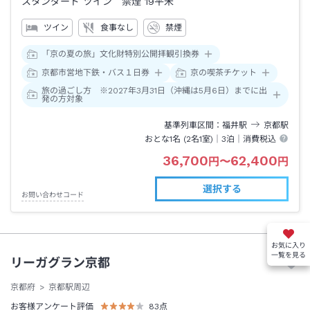
スタンダード ツイン 禁煙
19平米
ツイン
食事なし
禁煙
「京の夏の旅」文化財特別公開拝観引換券
京都市営地下鉄・バス１日券
京の喫茶チケット
旅の過ごし方 ※2027年3月31日（沖縄は5月6日）までに出
発の方対象
基準列車区間
福井
駅
京都
駅
おとな1名 (
2
名1室)｜
3泊
｜消費税込
36,700
62,400
円
〜
円
選択する
お問い合わせコード
お気に入り
一覧を見る
リーガグラン京都
京都府
京都駅周辺
お客様アンケート評価
83
点