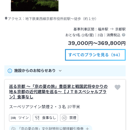
アクセス：
地下鉄東西線京都市役所前駅～徒歩（約１分）
基準列車区間
福井
駅
京都
駅
おとな1名 (
2
名1室)｜
3泊
｜消費税込
39,000
369,800
円
〜
円
すべてのプランを見る（94）
施設からのお知らせあり
巡る京都 ～「京の夏の旅」豊臣家と戦国武将ゆかりの
地＆京都の近代建築を巡る～【ＪＴＢスペシャルプラ
ン】食事なし
スーペリアツイン禁煙２・３名
37平米
ツイン
食事なし
禁煙
「京の夏の旅」文化財特別公開拝観引換券