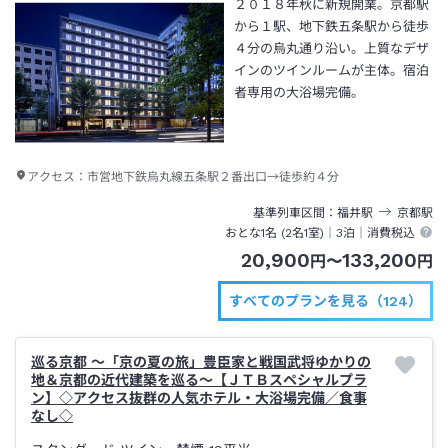
２０１８年秋に新規開業。京都駅
から１駅、地下鉄五条駅から徒歩
４分の烏丸通り沿い。上質なデザ
インのツインルームが主体。宿泊
者専用の大浴場完備。
アクセス：
市営地下鉄烏丸線五条駅２番出口→徒歩約４分
基準列車区間
福井
駅
京都
駅
おとな1名 (
2
名1室)｜
3泊
｜消費税込
20,900
133,200
円
〜
円
すべてのプランを見る（124）
巡る京都 ～「京の夏の旅」豊臣家と戦国武将ゆかりの
地＆京都の近代建築を巡る～【ＪＴＢスペシャルプラ
ン】◇アクセス抜群の人気ホテル・大浴場完備／食事
なし◇