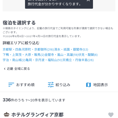
旅行代金が分かりやすくなります。
宿泊を選択する
※検索のタイミングにより、記載の旅行代金でご利用可能な列車が満席で選択できない場合も
ございます。
※2026年8月8日～2027年4月14日の旅行代金を表示しています。
詳細エリアに絞り込む
京都駅・四条河原町・京都御所
(
218
)
清水・祇園・銀閣寺
(
53
)
下鴨・上賀茂・大原・鞍馬
(
2
)
金閣寺・嵐山・高雄
(
19
)
伏見・醍醐
(
4
)
宇治・南山城
(
2
)
亀岡・京丹波・福知山
(
10
)
天橋立・丹後半島
(
28
)
近畿 全域に戻る
おすすめ順
絞り込み
地図表示
336
件のうち
1
～
20
件を表示しています
ホテルグランヴィア京都