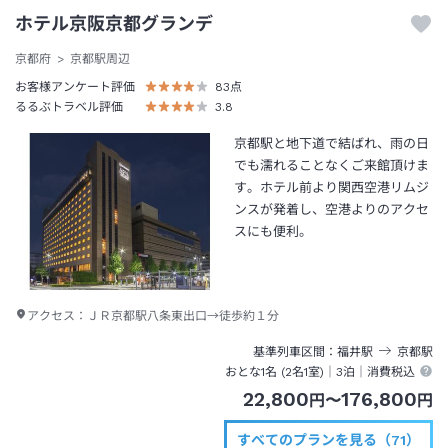
ホテル京阪京都グランデ
京都府
京都駅周辺
お客様アンケート評価
83
点
るるぶトラベル評価
3.8
京都駅と地下道で結ばれ、雨の日
でも濡れることなくご来館頂けま
す。ホテル前より関西空港リムジ
ンスが発着し、空港よりのアクセ
スにも便利。
アクセス：
ＪＲ京都駅八条東出口→徒歩約１分
基準列車区間
福井
駅
京都
駅
おとな1名 (
2
名1室)｜
3泊
｜消費税込
22,800
176,800
円
〜
円
すべてのプランを見る（71）