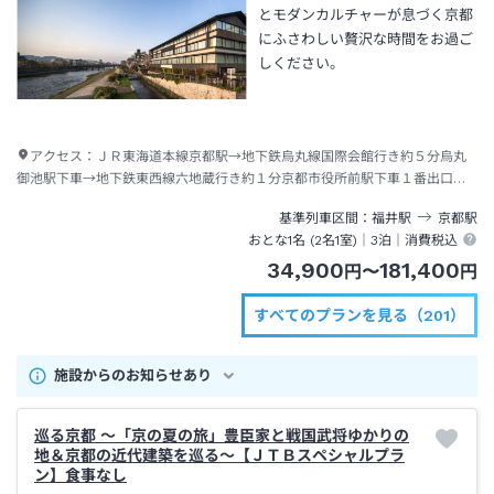
とモダンカルチャーが息づく京都
にふさわしい贅沢な時間をお過ご
しください。
アクセス：
ＪＲ東海道本線京都駅→地下鉄烏丸線国際会館行き約５分烏丸
御池駅下車→地下鉄東西線六地蔵行き約１分京都市役所前駅下車１番出口→
徒歩約１分
基準列車区間
福井
駅
京都
駅
おとな1名 (
2
名1室)｜
3泊
｜消費税込
34,900
181,400
円
〜
円
すべてのプランを見る（201）
施設からのお知らせあり
巡る京都 ～「京の夏の旅」豊臣家と戦国武将ゆかりの
地＆京都の近代建築を巡る～【ＪＴＢスペシャルプラ
ン】食事なし