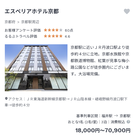
エスペリアホテル京都
京都府
京都駅周辺
お客様アンケート評価
80
点
るるぶトラベル評価
4.6
京都駅に近いＪＲ丹波口駅より徒
歩約４分に立地。京都水族館や京
都鉄道博物館、紅葉が見事な梅小
路公園などが徒歩圏内にございま
す。大浴場完備。
アクセス：
ＪＲ東海道新幹線京都駅→ＪＲ山陰本線・嵯峨野線丹波口駅下
車→徒歩約４分
基準列車区間
福井
駅
京都
駅
おとな1名 (
2
名1室)｜
3泊
｜消費税込
18,000
70,900
円
〜
円