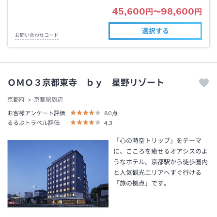
45,600
98,600
円
〜
円
選択する
お問い合わせコード
ＯＭＯ３京都東寺 ｂｙ 星野リゾート
京都府
京都駅周辺
お客様アンケート評価
80
点
るるぶトラベル評価
4.3
「心の時空トリップ」をテーマ
に、こころを癒せるオアシスのよ
うなホテル。京都駅から徒歩圏内
と人気観光エリアへすぐ行ける
「旅の拠点」です。