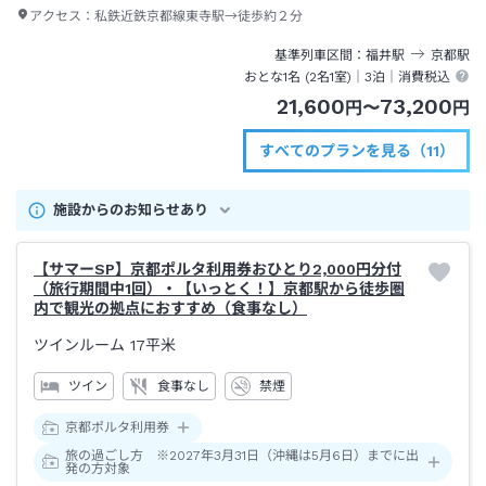
アクセス：
私鉄近鉄京都線東寺駅→徒歩約２分
基準列車区間
福井
駅
京都
駅
おとな1名 (
2
名1室)｜
3泊
｜消費税込
21,600
73,200
円
〜
円
すべてのプランを見る（11）
施設からのお知らせあり
【サマーSP】京都ポルタ利用券おひとり2,000円分付
（旅行期間中1回）・【いっとく！】京都駅から徒歩圏
内で観光の拠点におすすめ（食事なし）
ツインルーム
17平米
ツイン
食事なし
禁煙
京都ポルタ利用券
旅の過ごし方 ※2027年3月31日（沖縄は5月6日）までに出
発の方対象