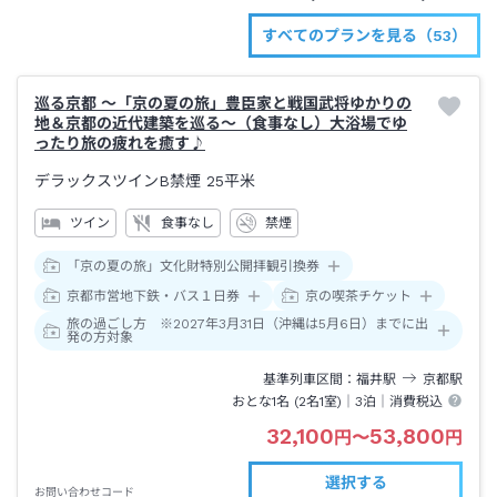
すべてのプランを見る（53）
巡る京都 ～「京の夏の旅」豊臣家と戦国武将ゆかりの
地＆京都の近代建築を巡る～（食事なし）大浴場でゆ
ったり旅の疲れを癒す♪
デラックスツインB禁煙
25平米
ツイン
食事なし
禁煙
「京の夏の旅」文化財特別公開拝観引換券
京都市営地下鉄・バス１日券
京の喫茶チケット
旅の過ごし方 ※2027年3月31日（沖縄は5月6日）までに出
発の方対象
基準列車区間
福井
駅
京都
駅
おとな1名 (
2
名1室)｜
3泊
｜消費税込
32,100
53,800
円
〜
円
選択する
お問い合わせコード