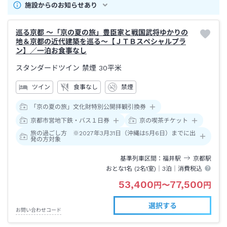
施設からのお知らせあり
巡る京都 ～「京の夏の旅」豊臣家と戦国武将ゆかりの
地＆京都の近代建築を巡る～【ＪＴＢスペシャルプラ
ン】／一泊お食事なし
スタンダードツイン 禁煙
30平米
ツイン
食事なし
禁煙
「京の夏の旅」文化財特別公開拝観引換券
京都市営地下鉄・バス１日券
京の喫茶チケット
旅の過ごし方 ※2027年3月31日（沖縄は5月6日）までに出
発の方対象
基準列車区間
福井
駅
京都
駅
おとな1名 (
2
名1室)｜
3泊
｜消費税込
53,400
77,500
円
〜
円
選択する
お問い合わせコード