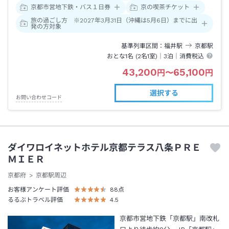
京都市営地下鉄・バス１日券
京の喫茶チケット
旅の過ごし方 ※2027年3月31日（沖縄は5月6日）までに出
発の方対象
基準列車区間
福井
駅
京都
駅
おとな1名 (
2
名1室)｜
3泊
｜消費税込
43,200
65,100
円
〜
円
選択する
お問い合わせコード
ダイワロイネットホテル京都テラス八条ＰＲＥ
ＭＩＥＲ
京都府
京都駅周辺
お客様アンケート評価
88
点
るるぶトラベル評価
4.5
京都市営地下鉄「京都駅」南改札