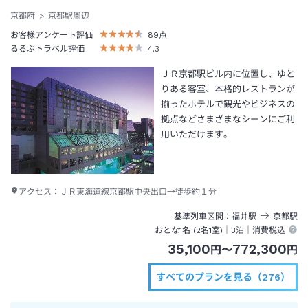
京都府
京都駅周辺
お客様アンケート評価
89
点
るるぶトラベル評価
4.3
ＪＲ京都駅ビル内に位置し、ゆと
りある客室、本格的レストランが
揃ったホテルで観光やビジネスの
拠点などさまざまなシーンにご利
用いただけます。
アクセス：
ＪＲ東海道線京都駅中央出口→徒歩約１分
基準列車区間
福井
駅
京都
駅
おとな1名 (
2
名1室)｜
3泊
｜消費税込
35,100
772,300
円
〜
円
すべてのプランを見る（276）