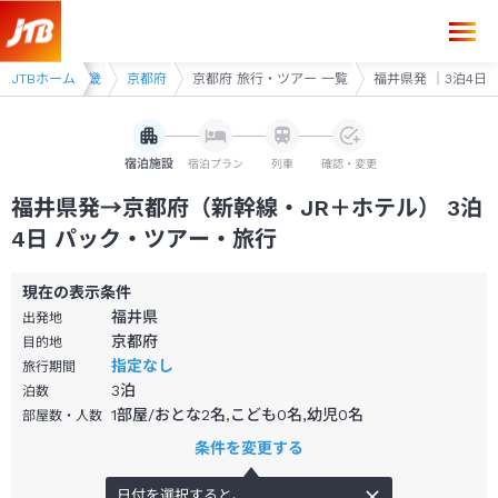
用ツアー
JTBホーム
近畿
京都府
京都府 旅行・ツアー 一覧
福井県発 ｜3泊4日
宿泊施設
宿泊プラン
列車
確認・変更
福井県発→京都府（新幹線・JR＋ホテル） 3泊
4日 パック・ツアー・旅行
現在の表示条件
福井県
出発地
京都府
目的地
指定なし
旅行期間
3
泊
泊数
1部屋/おとな2名,こども0名,幼児0名
部屋数・人数
条件を変更する
日付を選択すると、