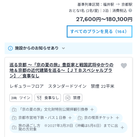
基準列車区間
福井
駅
京都
駅
おとな1名 (
2
名1室)｜
3泊
｜消費税込
27,600
180,100
円
〜
円
すべてのプランを見る（164）
施設からのお知らせあり
巡る京都 ～「京の夏の旅」豊臣家と戦国武将ゆかりの
地＆京都の近代建築を巡る～【ＪＴＢスペシャルプラ
ン】／食事なし
レギュラーフロア スタンダードツイン 禁煙
22平米
ツイン
食事なし
禁煙
「京の夏の旅」文化財特別公開拝観引換券
京都市営地下鉄・バス１日券
京の喫茶チケット
旅の過ごし方 ※2027年3月31日（沖縄は5月6日）までに出
発の方対象