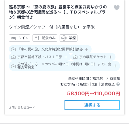
巡る京都 ～「京の夏の旅」豊臣家と戦国武将ゆかりの
地＆京都の近代建築を巡る～【ＪＴＢスペシャルプラ
ン】朝食付き
ツイン禁煙
／シャワー付（内風呂なし）
21平米
ツイン
朝食のみ
禁煙
「京の夏の旅」文化財特別公開拝観引換券
京都市営地下鉄・バス１日券
京の喫茶チケット
旅の過ごし方 ※2027年3月31日（沖縄は5月6日）までに出
発の方対象
基準列車区間
福井
駅
京都
駅
おとな1名 (
2
名1室)｜
3泊
｜消費税込
58,100
110,000
円
〜
円
選択する
お問い合わせコード