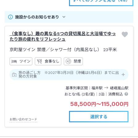
すべてのプランを見る（48）
施設からのお知らせあり
（食事なし）趣の異なる5つの貸切風呂と大浴場でゆっ
たり旅の疲れをリフレッシュ
京町屋ツイン 禁煙
／シャワー付（内風呂なし）
23平米
ツイン
食事なし
禁煙
旅の過ごし方 ※2027年3月31日（沖縄は5月6日）までに出
発の方対象
基準列車区間
福井
駅
嵯峨嵐山
駅
おとな1名 (
2
名1室)｜
3泊
｜消費税込
58,500
115,000
円
〜
円
選択する
お問い合わせコード