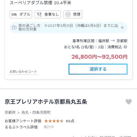
スーペリアダブル禁煙
20.4平米
ダブル
食事なし
禁煙
旅の過ごし方 ※2027年3月31日（沖縄は5月6日）までに出
発の方対象
基準列車区間
福井
駅
京都
駅
おとな1名 (
2
名1室)｜
3泊
｜消費税込
26,800
92,500
円
〜
円
選択する
お問い合わせコード
京王プレリアホテル京都烏丸五条
京都府
烏丸・四条河原町
お客様アンケート評価
86
点
るるぶトラベル評価
集計中