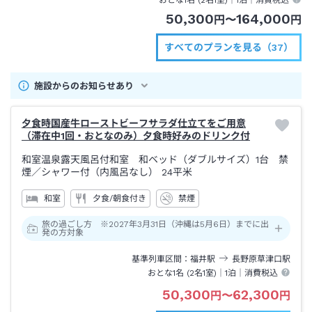
おとな1名 (
2
名1室)｜
1泊
｜消費税込
50,300
164,000
円
〜
円
すべてのプランを見る（37）
施設からのお知らせあり
夕食時国産牛ローストビーフサラダ仕立てをご用意
（滞在中1回・おとなのみ）夕食時好みのドリンク付
和室温泉露天風呂付和室 和ベッド（ダブルサイズ）1台 禁
煙
／シャワー付（内風呂なし）
24平米
和室
夕食/朝食付き
禁煙
旅の過ごし方 ※2027年3月31日（沖縄は5月6日）までに出
発の方対象
基準列車区間
福井
駅
長野原草津口
駅
おとな1名 (
2
名1室)｜
1泊
｜消費税込
50,300
62,300
円
〜
円