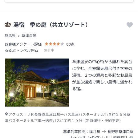
湯宿 季の庭（共立リゾート）
群馬県
草津温泉
お客様アンケート評価
83
点
るるぶトラベル評価
集計中
草津温泉の中心街から離れた高台
に佇む、全室露天風呂付き客室の
湯宿。２つの源泉と多彩なお風呂
が並ぶ湯処で新しい風情に浸かれ
る宿。
アクセス：
ＪＲ長野原草津口駅→バス草津バスターミナル行き約２５分草
津バスターミナル下車→送迎バスにて約１０分（定時運行・予約不要）
基準列車区間
福井
駅
長野原草津口
駅