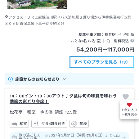
アクセス：
ＪＲ上越線渋川駅→バス渋川駅３乗り場から伊香保温泉行き約
３０分伊香保温泉下車→徒歩約３分
基準列車区間
福井
駅
渋川
駅
おとな1名 (
2
名1室)｜
1泊
｜消費税込
54,200
117,000
円
〜
円
すべてのプランを見る（13）
施設からのお知らせあり
14：00イン・10：30アウト♪夕食は旬の味覚を味わう
季節の彩どり会席！
お気に入り
松花亭 和室 ゆの香 禁煙
12.5畳
一覧を見る
和室
夕食/朝食付き
禁煙
旅の過ごし方 ※2027年3月31日（沖縄は5月6日）までに出