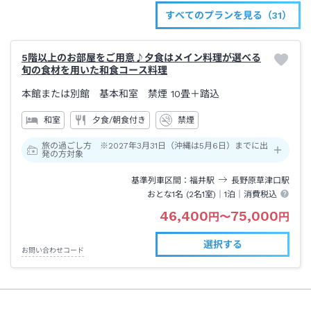
すべてのプランを見る（31）
5階以上のお部屋をご用意♪夕食はメイン料理が選べる
旬の食材を用いた和食コース料理
本館または別館 基本和室 禁煙
10畳＋踏込
和室
夕食/朝食付き
禁煙
旅の過ごし方 ※2027年3月31日（沖縄は5月6日）までに出
発の方対象
基準列車区間
福井
駅
長野原草津口
駅
おとな1名 (
2
名1室)｜
1泊
｜消費税込
46,400
75,000
円
〜
円
選択する
お問い合わせコード