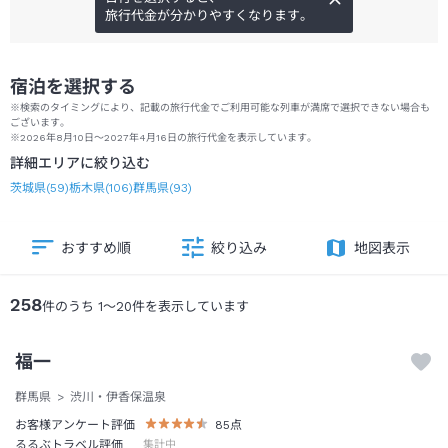
旅行代金が分かりやすくなります。
宿泊を選択する
※検索のタイミングにより、記載の旅行代金でご利用可能な列車が満席で選択できない場合も
ございます。
※2026年8月10日～2027年4月16日の旅行代金を表示しています。
詳細エリアに絞り込む
茨城県
(
59
)
栃木県
(
106
)
群馬県
(
93
)
おすすめ順
絞り込み
地図表示
258
件のうち
1
～
20
件を表示しています
福一
群馬県
渋川・伊香保温泉
お客様アンケート評価
85
点
るるぶトラベル評価
集計中