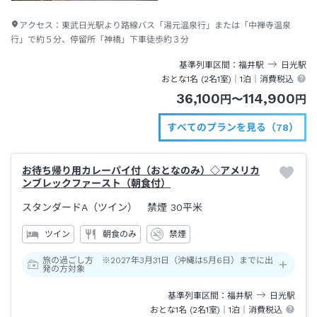
アクセス：
東武日光駅より路線バス「湯元温泉行」または「中禅寺温泉
行」で約５分、停留所「神橋」下車徒歩約３分
基準列車区間
福井
駅
日光
駅
おとな1名 (
2
名1室)｜
1泊
｜消費税込
36,100
114,900
円
〜
円
すべてのプランを見る（78）
お待ち帰り用カレーパイ付（おとなのみ）◇アメリカ
ンブレックファースト（朝食付）
スタンダードA（ツイン） 禁煙
30平米
ツイン
朝食のみ
禁煙
旅の過ごし方 ※2027年3月31日（沖縄は5月6日）までに出
発の方対象
基準列車区間
福井
駅
日光
駅
おとな1名 (
2
名1室)｜
1泊
｜消費税込