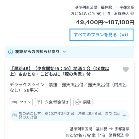
基準列車区間
福井
駅
宇都宮
駅
おとな1名 (
2
名1室)｜
1泊
｜消費税込
49,400
107,100
円
〜
円
すべてのプランを見る（41）
施設からのお知らせあり
【早期45】【夕食開始19：30】地酒１合（20歳以
上）＆おとな・こどもAに「豚の角煮」付
デラックスツイン 禁煙 露天風呂付
／露天風呂付（内風呂
なし）
36平米
ツイン
夕食/朝食付き
禁煙
旅の過ごし方 ※2027年3月31日（沖縄は5月6日）までに出
発の方対象
基準列車区間
福井
駅
宇都宮
駅
おとな1名 (
2
名1室)｜
1泊
｜消費税込