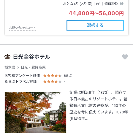
おとな1名 (
2
名1室)｜
1泊
｜消費税込
44,800
56,800
円
〜
円
選択する
お問い合わせコード
日光金谷ホテル
栃木県
日光・霧降高原
お客様アンケート評価
85
点
るるぶトラベル評価
4
創業は明治6年（1873）、現存す
る日本最古のリゾートホテル。登
録有形文化財の建築が、150年の
歴史を今に伝えています。1870年
(明治3年…