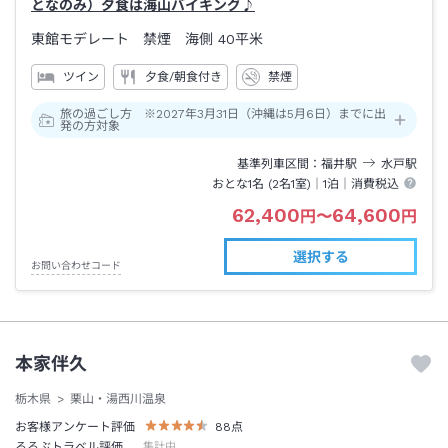
となのみ）夕食は海山バイキング♪
東館モデレート 禁煙 海側
40平米
ツイン
夕食/朝食付き
禁煙
旅の過ごし方 ※2027年3月31日（沖縄は5月6日）までに出
発の方対象
基準列車区間
福井
駅
水戸
駅
おとな1名 (
2
名1室)｜
1泊
｜消費税込
62,400
64,600
円
〜
円
選択する
お問い合わせコード
本家伴久
栃木県
栗山・湯西川温泉
お客様アンケート評価
88
点
るるぶトラベル評価
集計中