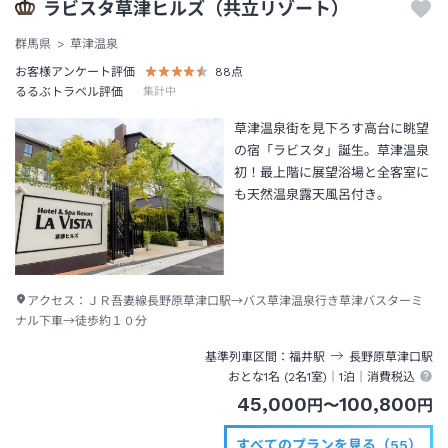
ラビスタ草津ヒルズ（共立リゾート）
群馬県
草津温泉
お客様アンケート評価
88
点
るるぶトラベル評価
集計中
草津温泉街を見下ろす高台に眺望
の宿「ラビスタ」誕生。草津温泉
初！最上階に展望浴場と全客室に
も天然温泉露天風呂付き。
アクセス：
ＪＲ吾妻線長野原草津口駅→バス草津温泉行き草津バスターミ
ナル下車→徒歩約１０分
基準列車区間
福井
駅
長野原草津口
駅
おとな1名 (
2
名1室)｜
1泊
｜消費税込
45,000
100,800
円
〜
円
すべてのプランを見る（55）