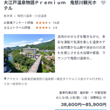
大江戸温泉物語Ｐｒｅｍｉｕｍ 鬼怒川観光ホ
テル
栃木県
鬼怒川温泉・川治温泉
お客様アンケート評価
79
点
るるぶトラベル評価
3.9
渓流のせせらぎを聞きながら、多
彩な湯船で名湯を楽しむ温泉ホテ
ル自然豊かな山脈や渓谷の川の流
れを感じさせる大浴場や客室、ラ
ウンジで鬼怒川温泉の…
アクセス：
私鉄東武線鬼怒川温泉駅→東武ダイヤルバス各ホテル行き約１
５分→徒歩約０分
基準列車区間
福井
駅
宇都宮
駅
おとな1名 (
2
名1室)｜
1泊
｜消費税込
38,600
85,900
円
〜
円