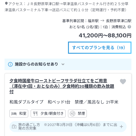
アクセス：
ＪＲ長野原草津口駅→草津温泉バスターミナル行き約２５分草
津温泉バスターミナル下車→送迎バスにて約１０分（定時運行・予約不要）
基準列車区間
福井
駅
長野原草津口
駅
おとな1名 (
2
名1室)｜
1泊
｜消費税込
41,200
88,100
円
〜
円
すべてのプランを見る（19）
施設からのお知らせあり
夕食時国産牛ローストビーフサラダ仕立てをご用意
（滞在中1回・おとなのみ）夕食時約30種類の飲み放題
付
和風ダブルタイプ 和ベッド1台 禁煙
／風呂なし
21平米
和室
夕食/朝食付き
禁煙
旅の過ごし方 ※2027年3月31日（沖縄は5月6日）までに出
発の方対象