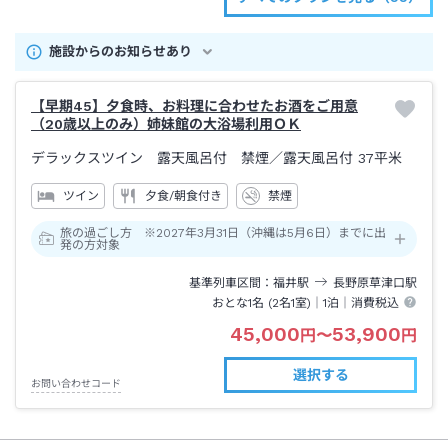
施設からのお知らせあり
【早期45】夕食時、お料理に合わせたお酒をご用意
（20歳以上のみ）姉妹館の大浴場利用ＯＫ
デラックスツイン 露天風呂付 禁煙
／露天風呂付
37平米
ツイン
夕食/朝食付き
禁煙
旅の過ごし方 ※2027年3月31日（沖縄は5月6日）までに出
発の方対象
基準列車区間
福井
駅
長野原草津口
駅
おとな1名 (
2
名1室)｜
1泊
｜消費税込
45,000
53,900
円
〜
円
選択する
お問い合わせコード