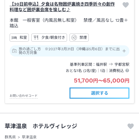
【30日前申込】夕食は名物囲炉裏焼き四季折々の創作
料理など囲炉裏会席を愉しむ♪
本館 一般客室（内風呂無し和室） 禁煙
／風呂なし
12畳＋
踏込
和室
夕食/朝食付き
禁煙
旅の過ごし方 ※2027年3月31日（沖縄は5月6日）までに出
発の方対象
基準列車区間
福井
駅
宇都宮
駅
おとな1名 (
2
名1室)｜
1泊
｜消費税込
51,700
65,000
円
〜
円
選択する
お問い合わせコード
草津温泉 ホテルヴィレッジ
群馬県
草津温泉