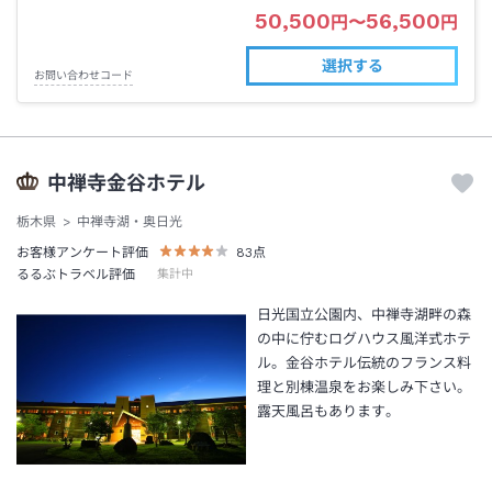
50,500
56,500
円
〜
円
選択する
お問い合わせコード
中禅寺金谷ホテル
栃木県
中禅寺湖・奥日光
お客様アンケート評価
83
点
るるぶトラベル評価
集計中
日光国立公園内、中禅寺湖畔の森
の中に佇むログハウス風洋式ホテ
ル。金谷ホテル伝統のフランス料
理と別棟温泉をお楽しみ下さい。
露天風呂もあります。