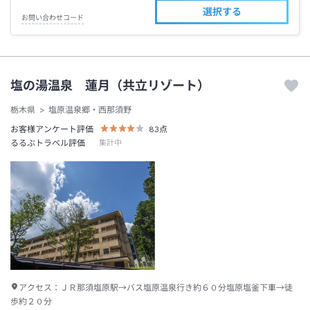
選択する
お問い合わせコード
塩の湯温泉 蓮月（共立リゾート）
栃木県
塩原温泉郷・西那須野
お客様アンケート評価
83
点
るるぶトラベル評価
集計中
アクセス：
ＪＲ那須塩原駅→バス塩原温泉行き約６０分塩原塩釜下車→徒
歩約２０分