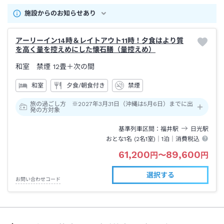
施設からのお知らせあり
アーリーイン14時＆レイトアウト11時！夕食はより質
を高く量を控えめにした懐石膳（量控えめ）
和室 禁煙
12畳＋次の間
和室
夕食/朝食付き
禁煙
旅の過ごし方 ※2027年3月31日（沖縄は5月6日）までに出
発の方対象
基準列車区間
福井
駅
日光
駅
おとな1名 (
2
名1室)｜
1泊
｜消費税込
61,200
89,600
円
〜
円
選択する
お問い合わせコード