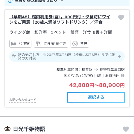
施設からのお知らせあり
（早期45）館内利用券1室1，000円付・夕食時にワイ
ンをご用意（20歳未満はソフトドリンク）／洋食
ウイング館 和洋室 2ベッド 禁煙 洋食
6畳＋洋間
和洋室
夕食/朝食付き
禁煙
旅の過ごし方 ※2027年3月31日（沖縄は5月6日）までに出
発の方対象
基準列車区間
福井
駅
長野原草津口
駅
おとな1名 (
2
名1室)｜
1泊
｜消費税込
42,800
80,900
円
〜
円
選択する
お問い合わせコード
日光千姫物語