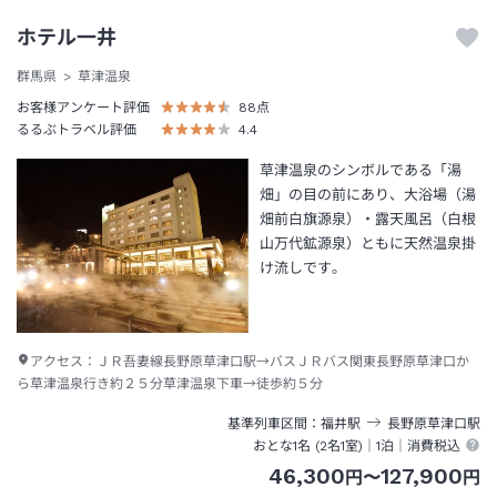
ホテル一井
群馬県
草津温泉
お客様アンケート評価
88
点
るるぶトラベル評価
4.4
草津温泉のシンボルである「湯
畑」の目の前にあり、大浴場（湯
畑前白旗源泉）・露天風呂（白根
山万代鉱源泉）ともに天然温泉掛
け流しです。
アクセス：
ＪＲ吾妻線長野原草津口駅→バスＪＲバス関東長野原草津口か
ら草津温泉行き約２５分草津温泉下車→徒歩約５分
基準列車区間
福井
駅
長野原草津口
駅
おとな1名 (
2
名1室)｜
1泊
｜消費税込
46,300
127,900
円
〜
円