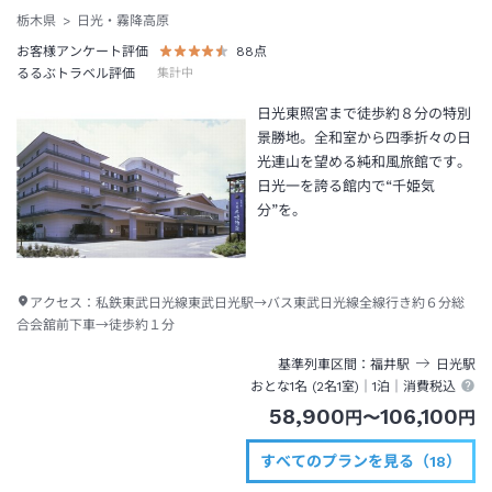
栃木県
日光・霧降高原
お客様アンケート評価
88
点
るるぶトラベル評価
集計中
日光東照宮まで徒歩約８分の特別
景勝地。全和室から四季折々の日
光連山を望める純和風旅館です。
日光一を誇る館内で“千姫気
分”を。
アクセス：
私鉄東武日光線東武日光駅→バス東武日光線全線行き約６分総
合会舘前下車→徒歩約１分
基準列車区間
福井
駅
日光
駅
おとな1名 (
2
名1室)｜
1泊
｜消費税込
58,900
106,100
円
〜
円
すべてのプランを見る（18）