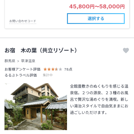
45,800
58,000
円
〜
円
選択する
お問い合わせコード
お宿 木の葉（共立リゾート）
群馬県
草津温泉
お客様アンケート評価
78
点
るるぶトラベル評価
集計中
全館畳敷きのぬくもりを感じる温
泉宿。２つの源泉、２３種のお風
呂で贅沢な湯めぐりを満喫。新し
い湯治スタイルで自由気ままにお
過ごしいただけます。