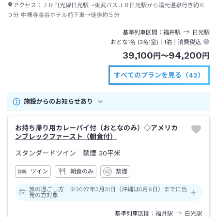
アクセス：
ＪＲ日光線日光駅→東武バスＪＲ日光駅から湯元温泉行き約６
０分 中禅寺金谷ホテル前下車→徒歩約５分
基準列車区間
福井
駅
日光
駅
おとな1名 (
2
名1室)｜
1泊
｜消費税込
39,100
94,200
円
〜
円
すべてのプランを見る（42）
施設からのお知らせあり
お持ち帰り用カレーパイ付（おとなのみ）◇アメリカ
ンブレックファースト（朝食付）
スタンダードツイン 禁煙
30平米
ツイン
朝食のみ
禁煙
旅の過ごし方 ※2027年3月31日（沖縄は5月6日）までに出
発の方対象
基準列車区間
福井
駅
日光
駅