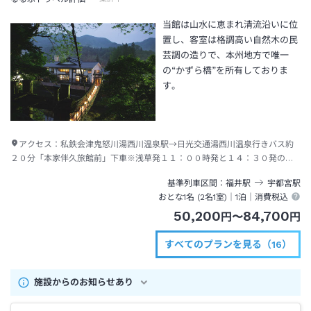
当館は山水に恵まれ清流沿いに位
置し、客室は格調高い自然木の民
芸調の造りで、本州地方で唯一
の“かずら橋”を所有しておりま
す。
アクセス：
私鉄会津鬼怒川湯西川温泉駅→日光交通湯西川温泉行きバス約
２０分「本家伴久旅館前」下車※浅草発１１：００時発と１４：３０発の特
急が湯西川温泉駅発のバスへ接続します。（１４：３０発の電車は最終バス
基準列車区間
福井
駅
宇都宮
駅
へ接続） 日光市街から本家伴久までは車で１時間３０分ほどかかります。
おとな1名 (
2
名1室)｜
1泊
｜消費税込
50,200
84,700
円
〜
円
すべてのプランを見る（16）
施設からのお知らせあり