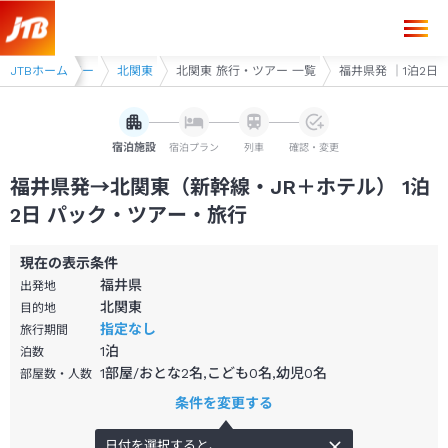
福井県発→北関東 1泊2日（新幹線・JR＋ホテル）パック・ツアー-JTB
線・JR利用ツアー
JTBホーム
北関東
北関東 旅行・ツアー 一覧
福井県発 ｜1泊2日
宿泊施設
宿泊プラン
列車
確認・変更
福井県発→北関東（新幹線・JR＋ホテル） 1泊
2日 パック・ツアー・旅行
現在の表示条件
福井県
出発地
北関東
目的地
指定なし
旅行期間
1
泊
泊数
1部屋/おとな2名,こども0名,幼児0名
部屋数・人数
条件を変更する
日付を選択すると、