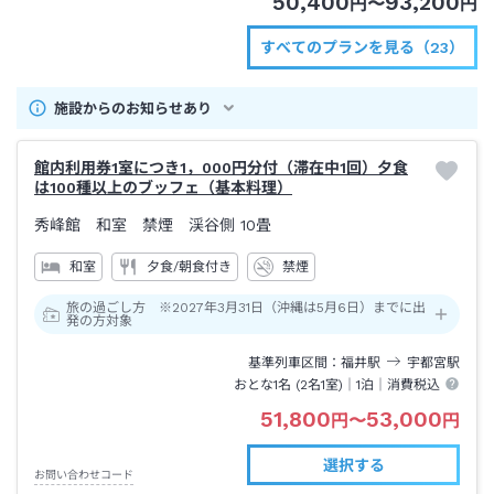
50,400
93,200
円
〜
円
すべてのプランを見る（23）
施設からのお知らせあり
館内利用券1室につき1，000円分付（滞在中1回）夕食
は100種以上のブッフェ（基本料理）
秀峰館 和室 禁煙 渓谷側
10畳
和室
夕食/朝食付き
禁煙
旅の過ごし方 ※2027年3月31日（沖縄は5月6日）までに出
発の方対象
基準列車区間
福井
駅
宇都宮
駅
おとな1名 (
2
名1室)｜
1泊
｜消費税込
51,800
53,000
円
〜
円
選択する
お問い合わせコード