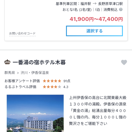
基準列車区間
福井
駅
長野原草津口
駅
おとな1名 (
2
名1室)｜
1泊
｜消費税込
41,900
47,400
円
〜
円
選択する
お問い合わせコード
一番湯の宿ホテル木暮
群馬県
渋川・伊香保温泉
お客様アンケート評価
91
点
るるぶトラベル評価
4.3
上州伊香保の高台に北関東最大級
１３００坪の湯殿。伊香保の源泉
「黄金の湯」総湧出量毎分４００
０Ｌ強の内、毎分１０００Ｌ強の
贅沢さをご堪能下さい