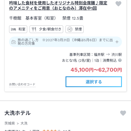
吟味した食材を使用したオリジナル特別会席膳♪限定
のアメニティをご用意（おとなのみ）滞在中1回
千樹館 基本客室（和室） 禁煙
12.5畳
和室
夕食/朝食付き
禁煙
旅の過ごし方 ※2027年3月31日（沖縄は5月6日）までに出
発の方対象
基準列車区間
福井
駅
渋川
駅
おとな1名 (
2
名1室)｜
1泊
｜消費税込
45,100
62,700
円
〜
円
選択する
お問い合わせコード
大洗ホテル
茨城県
大洗