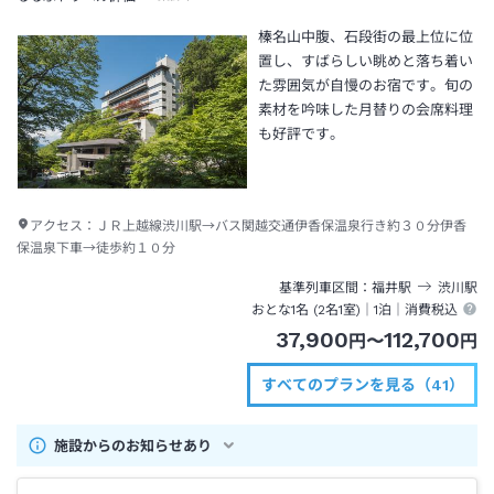
榛名山中腹、石段街の最上位に位
置し、すばらしい眺めと落ち着い
た雰囲気が自慢のお宿です。旬の
素材を吟味した月替りの会席料理
も好評です。
アクセス：
ＪＲ上越線渋川駅→バス関越交通伊香保温泉行き約３０分伊香
保温泉下車→徒歩約１０分
基準列車区間
福井
駅
渋川
駅
おとな1名 (
2
名1室)｜
1泊
｜消費税込
37,900
112,700
円
〜
円
すべてのプランを見る（41）
施設からのお知らせあり