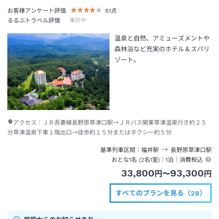
お客様アンケート評価
81
点
るるぶトラベル評価
集計中
温泉と自然、アミューズメントや
森林浴など充実のホテル＆スパリ
ゾート。
アクセス：
ＪＲ吾妻線長野原草津口駅→ＪＲバス関東草津温泉行き約２５
分草津温泉下車１階出口→徒歩約１５分またはタクシー約５分
基準列車区間
福井
駅
長野原草津口
駅
おとな1名 (
2
名1室)｜
1泊
｜消費税込
33,800
93,300
円
〜
円
すべてのプランを見る（28）