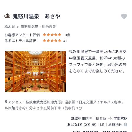
鬼怒川温泉 あさや
栃木県
鬼怒川温泉・川治温泉
お客様アンケート評価
91
点
るるぶトラベル評価
4.6
鬼怒川温泉で一番高い所にある空
中庭園露天風呂、和洋中100種の
ブッフェで夢と感動、思い出の旅
を心ゆくまでお楽しみください。
アクセス：
私鉄東武鬼怒川線鬼怒川温泉駅→日光交通ダイヤルバス各ホテ
ル旅館行き約８分あさや玄関前下車→徒歩約０分
基準列車区間
福井
駅
宇都宮
駅
おとな1名 (
2
名1室)｜
1泊
｜消費税込