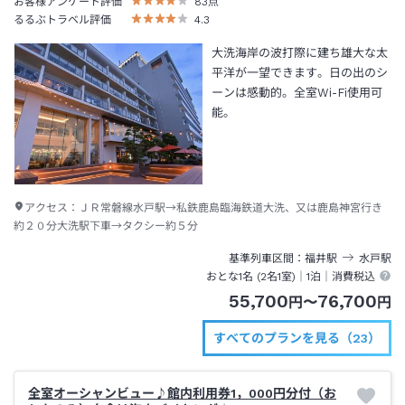
お客様アンケート評価
83
点
るるぶトラベル評価
4.3
大洗海岸の波打際に建ち雄大な太
平洋が一望できます。日の出のシ
ーンは感動的。全室Wi-Fi使用可
能。
アクセス：
ＪＲ常磐線水戸駅→私鉄鹿島臨海鉄道大洗、又は鹿島神宮行き
約２０分大洗駅下車→タクシー約５分
基準列車区間
福井
駅
水戸
駅
おとな1名 (
2
名1室)｜
1泊
｜消費税込
55,700
76,700
円
〜
円
すべてのプランを見る（23）
全室オーシャンビュー♪館内利用券1，000円分付（お