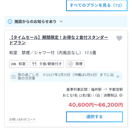
すべてのプランを見る（72）
施設からのお知らせあり
【タイムセール】期間限定！お得な２食付スタンダー
ドプラン
和室 禁煙
／シャワー付（内風呂なし）
17.5畳
和室
夕食/朝食付き
禁煙
旅の過ごし方 ※2027年3月31日（沖縄は5月6日）までに出
発の方対象
基準列車区間
福井
駅
宇都宮
駅
おとな1名 (
2
名1室)｜
1泊
｜消費税込
40,600
66,200
円
〜
円
選択する
お問い合わせコード