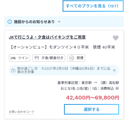
すべてのプランを見る（157）
施設からのお知らせあり
JRで行こうよ・夕食はバイキングをご用意
【オーシャンビュー】モダンツイン４０平米 禁煙
40平米
ツイン
夕食/朝食付き
禁煙
旅の過ごし方 ※2027年3月31日（沖縄は5月6日）までに出
発の方対象
基準列車区間
東京
駅
（讃）高松
駅
おとな1名 (
2
名1室)｜
1泊
｜消費税込
42,400
69,800
円
〜
円
選択する
お問い合わせコード