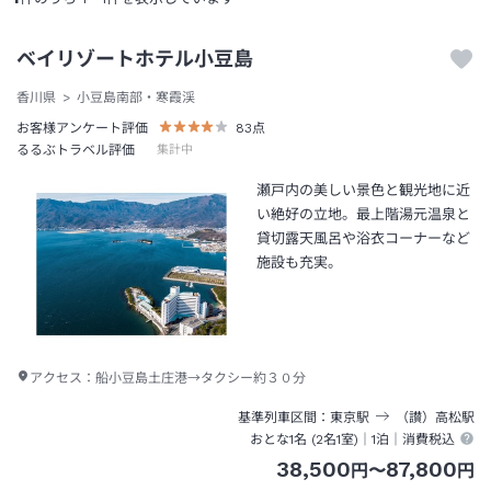
ベイリゾートホテル小豆島
香川県
小豆島南部・寒霞渓
お客様アンケート評価
83
点
るるぶトラベル評価
集計中
瀬戸内の美しい景色と観光地に近
い絶好の立地。最上階湯元温泉と
貸切露天風呂や浴衣コーナーなど
施設も充実。
アクセス：
船小豆島土庄港→タクシー約３０分
基準列車区間
東京
駅
（讃）高松
駅
おとな1名 (
2
名1室)｜
1泊
｜消費税込
38,500
87,800
円
〜
円