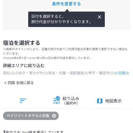
条件を変更する
日付を選択すると、
旅行代金が分かりやすくなります。
宿泊を選択する
※検索のタイミングにより、記載の旅行代金でご利用可能な列車が満席で選択できない場合も
ございます。
※2026年8月7日～2027年4月13日の旅行代金を表示しています。
詳細エリアに絞り込む
高松
(
0
)
さぬき・東かがわ
(
0
)
坂出・丸亀・塩飽諸島
(
0
)
琴平・観音寺
(
0
)
小豆島
(
1
)
四国 全域に戻る
絞り込み
地図表示
（選択中）
ベイリゾートホテル小豆島
1
件のうち
1
～
1
件を表示しています