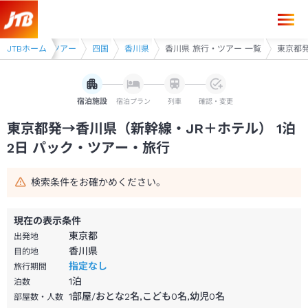
東京都発→香川県 1泊2日（新幹線・JR＋ホテル）パック・ツアー-JTB
幹線・JR利用ツアー
JTBホーム
四国
香川県
香川県 旅行・ツアー 一覧
東京都発
宿泊施設
宿泊プラン
列車
確認・変更
東京都発→香川県（新幹線・JR＋ホテル） 1泊
2日 パック・ツアー・旅行
検索条件をお確かめください。
現在の表示条件
東京都
出発地
香川県
目的地
指定なし
旅行期間
1
泊
泊数
1部屋/おとな2名,こども0名,幼児0名
部屋数・人数