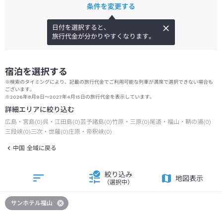
条件を変更する
日付を選択すると、
旅行代金が分かりやすくなります。
宿泊を選択する
※検索のタイミングにより、記載の旅行代金でご利用可能な列車が満席で選択できない場合も
ございます。
※2026年8月9日～2027年4月15日の旅行代金を表示しています。
詳細エリアに絞り込む
広島・宮島
(
0
)
呉・江田島
(
0
)
芸予諸島
(
0
)
竹原・三原
(
0
)
尾道・福山・鞆の浦
(
0
)
三段峡
(
0
)
三次・世羅
(
0
)
庄原・帝釈峡
(
0
)
中国 全域に戻る
絞り込み
地図表示
（選択中）
サンホテル福山