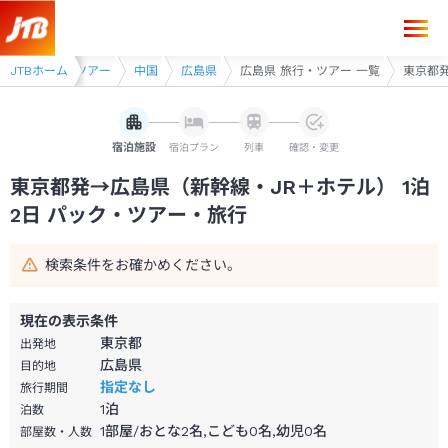
東京都発→広島県 1泊2日（新幹線・JR＋ホテル）パック・ツアー-JTB
幹線・JR利用ツアー
JTBホーム
中国
広島県
広島県 旅行・ツアー 一覧
東京都発
宿泊施設
宿泊プラン
列車
確認・変更
東京都発→広島県（新幹線・JR＋ホテル） 1泊
2日 パック・ツアー・旅行
検索条件をお確かめください。
現在の表示条件
東京都
出発地
広島県
目的地
指定なし
旅行期間
1
泊
泊数
1部屋/おとな2名,こども0名,幼児0名
部屋数・人数