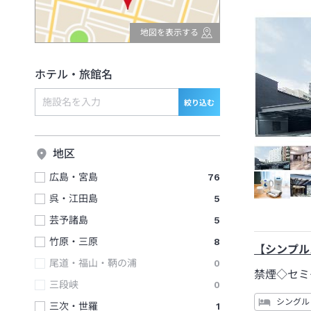
地図を表示する
ホテル・旅館名
絞り込む
地区
広島・宮島
76
呉・江田島
5
芸予諸島
5
竹原・三原
8
【シンプル
尾道・福山・鞆の浦
0
禁煙◇セミ
三段峡
0
シングル
三次・世羅
1