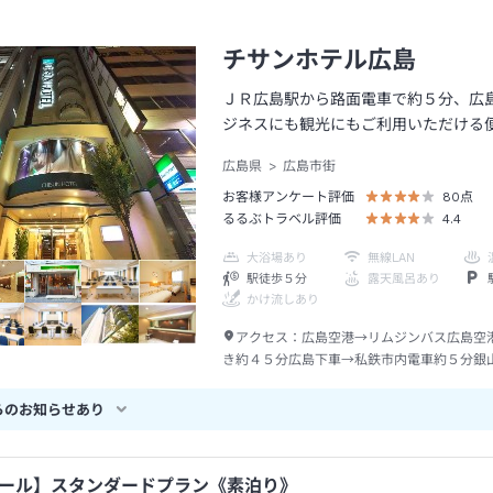
チサンホテル広島
ＪＲ広島駅から路面電車で約５分、広
ジネスにも観光にもご利用いただける
広島県
広島市街
お客様アンケート評価
80
点
るるぶトラベル評価
4.4
大浴場あり
無線LAN
駅徒歩５分
露天風呂あり
かけ流しあり
アクセス：
広島空港→リムジンバス広島空
き約４５分広島下車→私鉄市内電車約５分銀
歩約０分
らのお知らせあり
ール】スタンダードプラン《素泊り》