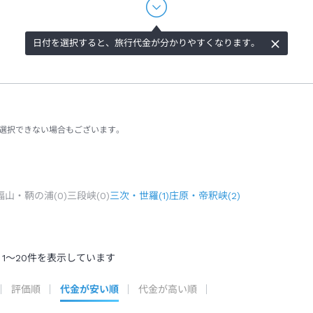
日付を選択すると、旅行代金が分かりやすくなります。
選択できない場合もございます。
福山・鞆の浦
(
0
)
三段峡
(
0
)
三次・世羅
(
1
)
庄原・帝釈峡
(
2
)
1
～
20
件を表示しています
評価順
代金が安い順
代金が高い順