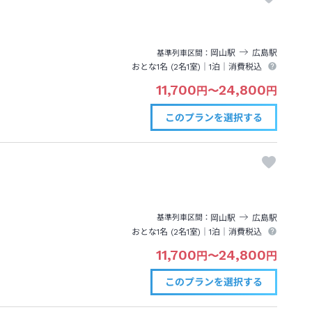
岡山
駅
広島
駅
基準列車区間
おとな1名 (
2
名1室)｜
1泊
｜消費税込
11,700
24,800
円
〜
円
このプランを
選択する
岡山
駅
広島
駅
基準列車区間
おとな1名 (
2
名1室)｜
1泊
｜消費税込
11,700
24,800
円
〜
円
このプランを
選択する