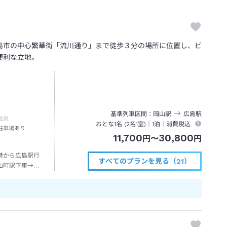
島市の中心繁華街「流川通り」まで徒歩３分の場所に位置し、ビ
便利な立地。
基準列車区間
岡山
駅
広島
駅
温泉
おとな1名 (
2
名1室)｜
1泊
｜消費税込
駐車場あり
11,700
30,800
円
〜
円
港から広島駅行
すべてのプランを見る（21）
山町駅下車→徒