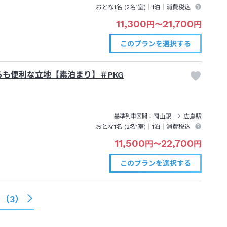
おとな1名 (
2
名1室)｜
1泊
｜消費税込
11,300
21,700
円
〜
円
このプランを
選択する
も便利な立地【素泊まり】＃PKG
岡山
駅
広島
駅
基準列車区間
おとな1名 (
2
名1室)｜
1泊
｜消費税込
11,500
22,700
円
〜
円
このプランを
選択する
る（
3
）