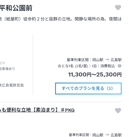
平和公園前
地（紙屋町）徒歩約２分と抜群の立地。閑静な場所の為、夜間は
基準列車区間
岡山
駅
広島
駅
温泉
おとな1名 (
2
名1室)｜
1泊
｜消費税込
駐車場あり
11,300
25,300
円
〜
円
鉄広島電鉄宮島
すべてのプランを見る（3）
も便利な立地【素泊まり】＃PKG
岡山
駅
広島
駅
基準列車区間