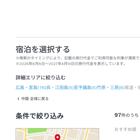
宿泊を選択する
※検索のタイミングにより、記載の旅行代金でご利用可能な列車が満席で
※2026年8月8日～2027年4月14日の旅行代金を表示しています。
詳細エリアに絞り込む
広島・宮島
(
76
)
呉・江田島
(
5
)
芸予諸島
(
5
)
竹原・三原
(
8
)
尾道・
中国 全域に戻る
97
条件で絞り込み
件のうち
おすすめ順