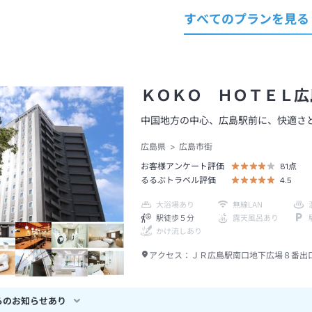
すべてのプランを見る
ＫＯＫＯ ＨＯＴＥＬ広
中国地方の中心、広島駅前に、快適さ
広島県
広島市街
お客様アンケート評価
81
点
るるぶトラベル評価
4.5
大浴場あり
無線LAN
駅徒歩５分
露天風呂あり
かけ流しあり
アクセス：
ＪＲ広島駅南口地下広場８番出
らのお知らせあり