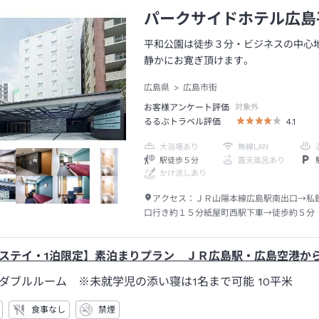
パークサイドホテル広島
平和公園は徒歩３分・ビジネスの中心
静かにお寛ぎ頂けます。
広島県
広島市街
お客様アンケート評価
対象外
るるぶトラベル評価
4.1
大浴場あり
無線LAN
駅徒歩５分
露天風呂あり
かけ流しあり
アクセス：
ＪＲ山陽本線広島駅南出口→私
口行き約１５分紙屋町西駅下車→徒歩約５分
ステイ・1泊限定】素泊まりプラン ＪＲ広島駅・広島空港から
ダブルルーム ※未就学児の添い寝は1名まで可能
10平米
食事なし
禁煙