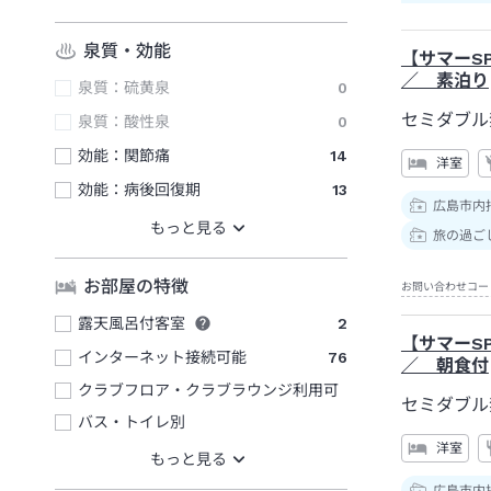
泉質・効能
【サマーS
／ 素泊り
泉質：硫黄泉
0
セミダブル
泉質：酸性泉
0
効能：関節痛
14
洋室
効能：病後回復期
13
広島市内
旅の過ご
お部屋の特徴
お問い合わせコー
露天風呂付客室
2
【サマーS
インターネット接続可能
76
／ 朝食付
クラブフロア・クラブラウンジ利用可
セミダブル
バス・トイレ別
洋室
広島市内