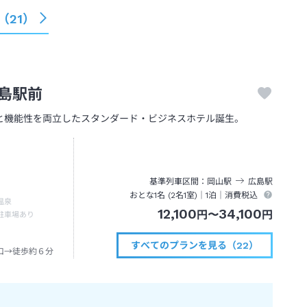
（
21
）
島駅前
と機能性を両立したスタンダード・ビジネスホテル誕生。
基準列車区間
岡山
駅
広島
駅
おとな1名 (
2
名1室)｜
1泊
｜消費税込
温泉
12,100
34,100
円
〜
円
駐車場あり
すべてのプランを見る（22）
口→徒歩約６分