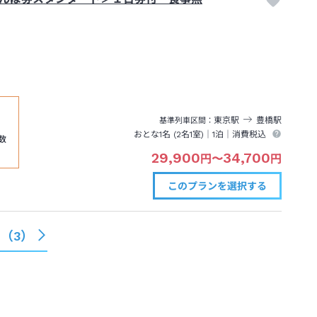
東京
駅
豊橋
駅
基準列車区間
おとな1名 (
2
名1室)｜
1泊
｜消費税込
数
29,900
34,700
円
〜
円
このプランを
選択する
る（
3
）