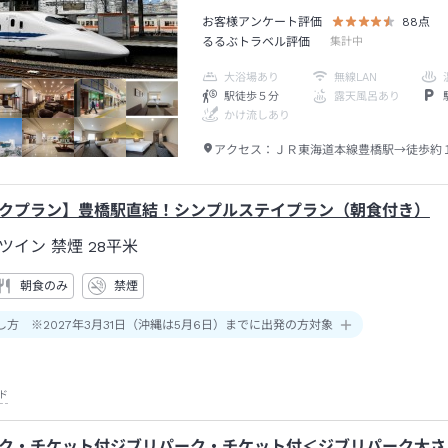
お客様アンケート評価
88
点
るるぶトラベル評価
集計中
大浴場あり
無線LAN
駅徒歩５分
露天風呂あり
かけ流しあり
アクセス：
ＪＲ東海道本線豊橋駅→徒歩約
クプラン】豊橋駅直結！シンプルステイプラン（朝食付き）
ツイン 禁煙
28平米
朝食のみ
禁煙
し方 ※2027年3月31日（沖縄は5月6日）までに出発の方対象
ド
ク・チケット付ジブリパーク・チケット付＜ジブリパーク大さ