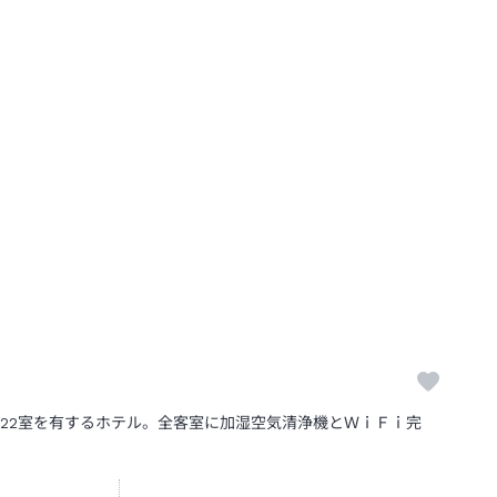
22室を有するホテル。全客室に加湿空気清浄機とＷｉＦｉ完