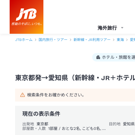
東京都発→愛知県 1泊2日（新幹線・JR＋ホテル）パック・ツアー-JTB
海外旅行
JTBホーム
国内旅行・ツアー
新幹線・JR利用ツアー
東海
愛
ホテル・旅館を
東京都発→愛知県（新幹線・JR＋ホテル
検索条件をお確かめください。
現在の表示条件
出発地
東京都
目的地
愛知県
部屋数・人数
1部屋 / おとな2名, こども0名, 幼児0名