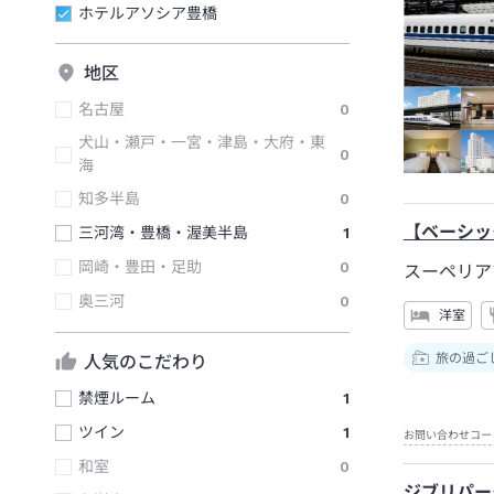
ホテルアソシア豊橋
地区
名古屋
0
犬山・瀬戸・一宮・津島・大府・東
0
海
知多半島
0
【ベーシッ
三河湾・豊橋・渥美半島
1
岡崎・豊田・足助
0
スーペリア
奥三河
0
洋室
旅の過ご
人気のこだわり
禁煙ルーム
1
ツイン
1
お問い合わせコー
和室
0
ジブリパー