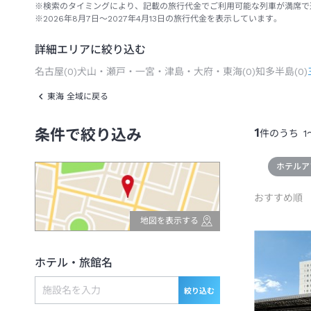
※検索のタイミングにより、記載の旅行代金でご利用可能な列車が満席で
※2026年8月7日～2027年4月13日の旅行代金を表示しています。
詳細エリアに絞り込む
名古屋
(
0
)
犬山・瀬戸・一宮・津島・大府・東海
(
0
)
知多半島
(
0
)
東海 全域に戻る
1
条件で絞り込み
件のうち
1
ホテルア
おすすめ順
地図を表示する
ホテル・旅館名
絞り込む