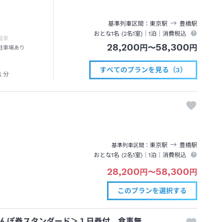
基準列車区間
東京
駅
豊橋
駅
おとな1名 (
2
名1室)｜
1泊
｜消費税込
温泉
28,200
58,300
円
〜
円
駐車場あり
すべてのプランを見る（3）
１分
東京
駅
豊橋
駅
基準列車区間
おとな1名 (
2
名1室)｜
1泊
｜消費税込
28,200
58,300
円
〜
円
このプランを
選択する
んぽ券スタンダード＞１日券付 食事無