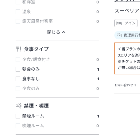
和洋室
0
スーペリア
温泉
0
露天風呂付客室
0
ツイン
管理用行
食事タイプ
＜当プラン
3エリアを楽
夕食/朝食付き
0
※チケット
が無い場合
朝食のみ
1
食事なし
1
お問い合わせコー
夕食のみ
0
禁煙・喫煙
禁煙ルーム
1
喫煙ルーム
0