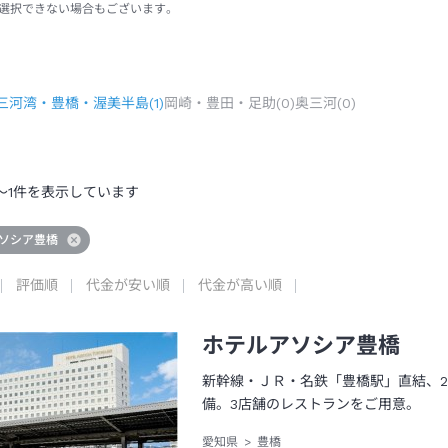
選択できない場合もございます。
三河湾・豊橋・渥美半島
(
1
)
岡崎・豊田・足助
(
0
)
奥三河
(
0
)
～
1
件を表示しています
ソシア豊橋
評価順
代金が安い順
代金が高い順
ホテルアソシア豊橋
新幹線・ＪＲ・名鉄「豊橋駅」直結、2
備。3店舗のレストランをご用意。
愛知県
豊橋