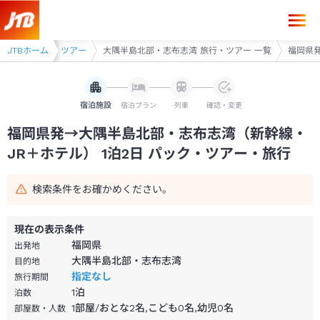
福岡県発→大隅半島北部・志布志湾 1泊2日（新幹線・JR＋ホテル）パッ
大隅半島 旅行・ツアー
JTBホーム
大隅半島北部・志布志湾 旅行・ツアー 一覧
福岡県発
宿泊施設
宿泊プラン
列車
確認・変更
福岡県発→大隅半島北部・志布志湾（新幹線・
JR＋ホテル） 1泊2日 パック・ツアー・旅行
検索条件をお確かめください。
現在の表示条件
福岡県
出発地
大隅半島北部・志布志湾
目的地
指定なし
旅行期間
1
泊
泊数
1部屋/おとな2名,こども0名,幼児0名
部屋数・人数