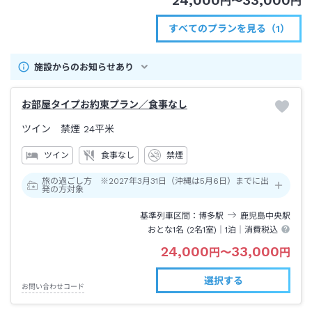
24,000
33,000
円
〜
円
すべてのプランを見る（1）
施設からのお知らせあり
お部屋タイプお約束プラン／食事なし
ツイン 禁煙
24平米
ツイン
食事なし
禁煙
旅の過ごし方 ※2027年3月31日（沖縄は5月6日）までに出
発の方対象
基準列車区間
博多
駅
鹿児島中央
駅
おとな1名 (
2
名1室)｜
1泊
｜消費税込
24,000
33,000
円
〜
円
選択する
お問い合わせコード