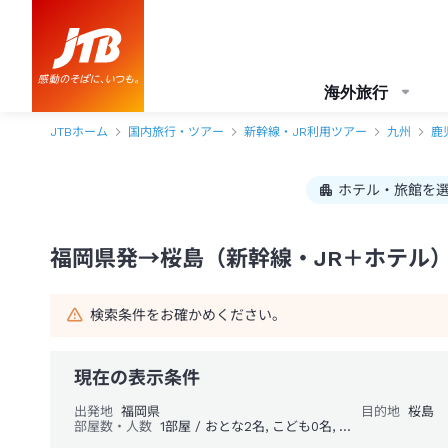
福岡県発→桜島 1泊2日（新幹線・JR＋ホテル）パック・ツアー-JTB
海外旅行
JTBホーム
国内旅行・ツアー
新幹線・JR利用ツアー
九州
鹿
ホテル・旅館を
福岡県発→桜島（新幹線・JR＋ホテル）
検索条件をお確かめください。
現在の表示条件
出発地
福岡県
目的地
桜島
部屋数・人数
1部屋 / おとな2名, こども0名, 幼児0名