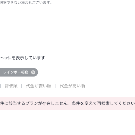
選択できない場合もございます。
0
～
0
件を表示しています
 レインボー桜島
評価順
代金が安い順
代金が高い順
条件に該当するプランが存在しません。条件を変えて再検索してくださ