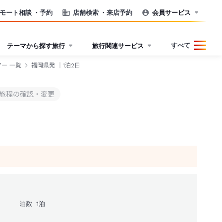
モート相談
・予約
店舗検索
・来店予約
会員サービス
すべて
テーマから探す旅行
旅行関連サービス
アー 一覧
福岡県発 ｜1泊2日
旅程の確認・変更
泊数
1
泊