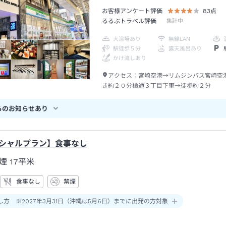
お客様アンケート評価
83
点
るるぶトラベル評価
集計中
大浴場あり
無線LAN
駅徒歩５分
露天風呂あり
かけ流しあり
アクセス：
宮崎空港→リムジンバス宮崎空
き約２０分橘通３丁目下車→徒歩約２分
らのお知らせあり
ペシャルプラン】食事なし
煙
17平米
食事なし
禁煙
し方 ※2027年3月31日（沖縄は5月6日）までに出発の方対象