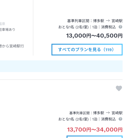
基準列車区間
博多
駅
宮崎
駅
温泉
おとな1名 (
2
名1室)｜
1泊
｜消費税込
駐車場あり
13,000
40,500
円
〜
円
港から宮崎駅行
すべてのプランを見る（119）
博多
駅
宮崎
駅
基準列車区間
おとな1名 (
2
名1室)｜
1泊
｜消費税込
13,700
34,000
円
〜
円