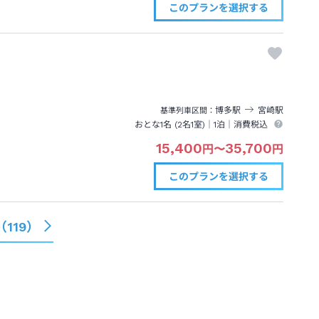
このプランを
選択する
博多
駅
宮崎
駅
基準列車区間
おとな1名 (
2
名1室)｜
1泊
｜消費税込
15,400
35,700
円
〜
円
このプランを
選択する
（
119
）