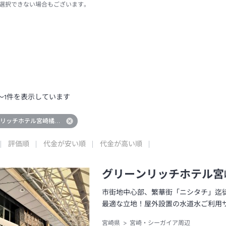
選択できない場合もございます。
～
1
件を表示しています
ンリッチホテル宮崎橘通２（人工温泉 二股湯の華）
評価順
代金が安い順
代金が高い順
グリーンリッチホテル宮
市街地中心部、繁華街「ニシタチ」迄
最適な立地！屋外設置の水道水ご利用
宮崎県
宮崎・シーガイア周辺