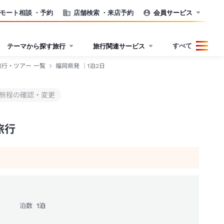
モート相談
・予約
店舗検索
・来店予約
会員サービス
すべて
テーマから探す旅行
旅行関連サービス
旅行・ツアー 一覧
福岡県発 ｜1泊2日
旅程の確認・変更
旅行
泊数
1
泊