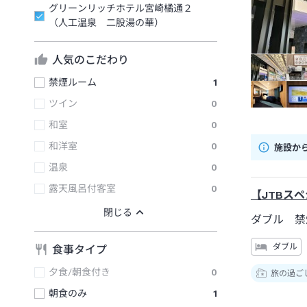
グリーンリッチホテル宮崎橘通２
（人工温泉 二股湯の華）
人気のこだわり
禁煙ルーム
1
ツイン
0
和室
0
和洋室
0
施設か
温泉
0
露天風呂付客室
0
【JTBス
ダブル 禁
ダブル
食事タイプ
夕食/朝食付き
0
旅の過ご
朝食のみ
1