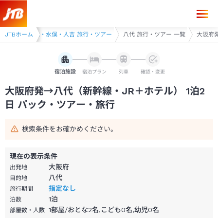
大阪府発→八代 1泊2日（新幹線・JR＋ホテル）パック・ツアー-JTB
・ツアー
JTBホーム
八代・水俣・人吉 旅行・ツアー
八代 旅行・ツアー 一覧
大阪府発
宿泊施設
宿泊プラン
列車
確認・変更
大阪府発→八代（新幹線・JR＋ホテル） 1泊2
日 パック・ツアー・旅行
検索条件をお確かめください。
現在の表示条件
大阪府
出発地
八代
目的地
指定なし
旅行期間
1
泊
泊数
1部屋/おとな2名,こども0名,幼児0名
部屋数・人数