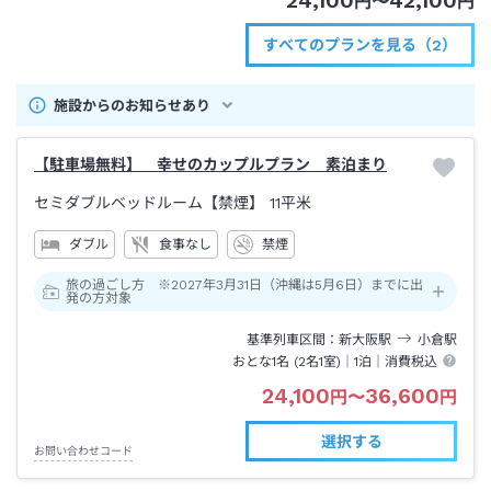
24,100
42,100
円
〜
円
すべてのプランを見る（2）
施設からのお知らせあり
【駐車場無料】 幸せのカップルプラン 素泊まり
セミダブルベッドルーム【禁煙】
11平米
ダブル
食事なし
禁煙
旅の過ごし方 ※2027年3月31日（沖縄は5月6日）までに出
発の方対象
基準列車区間
新大阪
駅
小倉
駅
おとな1名 (
2
名1室)｜
1泊
｜消費税込
24,100
36,600
円
〜
円
選択する
お問い合わせコード