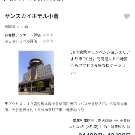
サンスカイホテル小倉
福岡県
小倉
お客様アンケート評価
集計中
るるぶトラベル評価
集計中
JR小倉駅やコンベンションエリア
より車で8分。門司港レトロ地区
へもアクセス良好なロケーショ
ン。
アクセス：
ＪＲ鹿児島本線小倉駅南口出口→バス小倉駅入口から湯川営業
所、大谷池行き約１５分神幸町下車→徒歩約３分
基準列車区間
新大阪
駅
小倉
駅
おとな1名 (
2
名1室)｜
1泊
｜消費税込