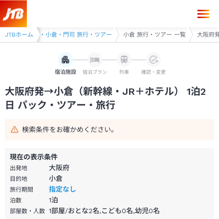
大阪府発→小倉 1泊2日（新幹線・JR＋ホテル）パック・ツアー-JTB
アー
JTBホーム
北九州・小倉・門司 旅行・ツアー
小倉 旅行・ツアー 一覧
大阪府発
宿泊施設
宿泊プラン
列車
確認・変更
大阪府発→小倉（新幹線・JR＋ホテル） 1泊2
日 パック・ツアー・旅行
検索条件をお確かめください。
現在の表示条件
大阪府
出発地
小倉
目的地
指定なし
旅行期間
1
泊
泊数
1部屋/おとな2名,こども0名,幼児0名
部屋数・人数