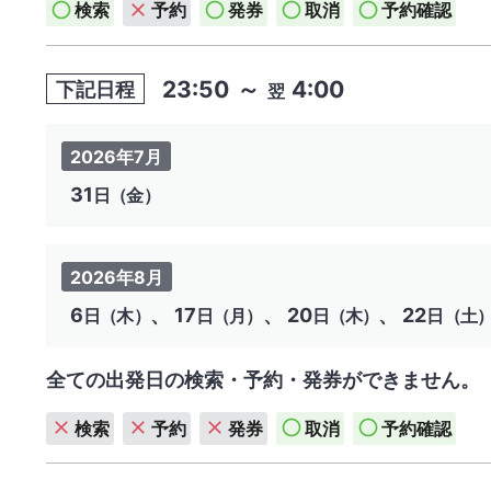
検索
予約
発券
取消
予約確認
23:50
～
4:00
下記日程
翌
2026年7月
31
日（金）
2026年8月
6
、 17
、 20
、 22
日（木）
日（月）
日（木）
日（土
全ての出発日の検索・予約・発券ができません。
検索
予約
発券
取消
予約確認