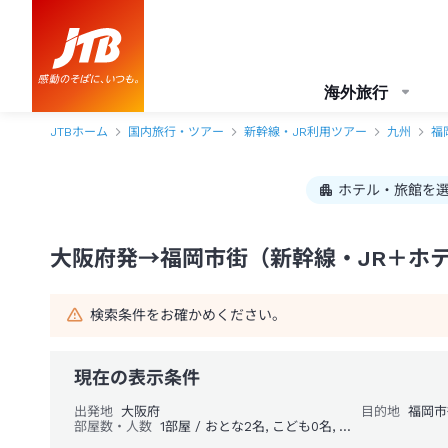
大阪府発→福岡市街 1泊2日（新幹線・JR＋ホテル）パック・ツアー-J
海外旅行
JTBホーム
国内旅行・ツアー
新幹線・JR利用ツアー
九州
福
ホテル・旅館を
大阪府発→福岡市街（新幹線・JR＋ホテ
検索条件をお確かめください。
現在の表示条件
出発地
大阪府
目的地
福岡市
部屋数・人数
1部屋 / おとな2名, こども0名, 幼児0名