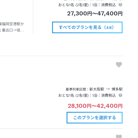
おとな1名 (
2
名1室)｜
1泊
｜消費税込
27,300
47,400
円
〜
円
線福岡空港駅か
すべてのプランを見る（48）
１番出口→徒歩
新大阪
駅
博多
駅
基準列車区間
おとな1名 (
2
名1室)｜
1泊
｜消費税込
28,100
42,400
円
〜
円
このプランを
選択する