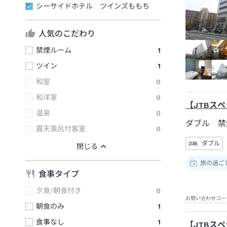
シーサイドホテル ツインズももち
人気のこだわり
禁煙ルーム
1
ツイン
1
和室
0
和洋室
0
【JTBス
温泉
0
ダブル 禁
露天風呂付客室
0
ダブル
旅の過ご
食事タイプ
夕食/朝食付き
0
お問い合わせコー
朝食のみ
1
食事なし
1
【JTBス