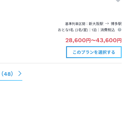
新大阪
駅
博多
駅
基準列車区間
おとな1名 (
2
名1室)｜
1泊
｜消費税込
28,600
43,600
円
〜
円
このプランを
選択する
（
48
）