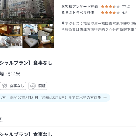
お客様アンケート評価
77
点
るるぶトラベル評価
4.2
アクセス：
福岡空港→福岡市営地下鉄空港
ら姪浜又は唐津方面行き約２０分西新駅下車
約１７分またはタクシー約５分
ペシャルプラン】食事なし
煙
15平米
食事なし
禁煙
し方 ※2027年3月31日（沖縄は5月6日）までに出発の方対象
ド
ペシャルプラン】食事なし