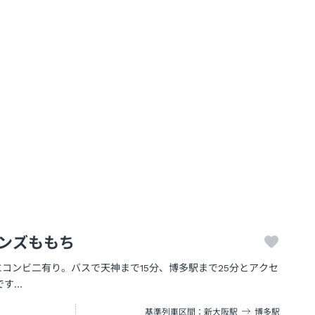
ンズももち
階にコンビ二有り。バスで天神まで15分、博多駅まで25分とアクセ
です…
基準列車区間
新大阪
駅
博多
駅