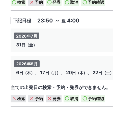
検索
予約
発券
取消
予約確認
23:50
～
4:00
下記日程
翌
2026年7月
31
日（金）
2026年8月
6
、 17
、 20
、 22
日（木）
日（月）
日（木）
日（土
全ての出発日の検索・予約・発券ができません。
検索
予約
発券
取消
予約確認