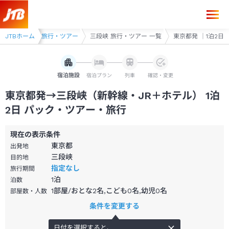
東京都発→三段峡 1泊2日（新幹線・JR＋ホテル）パック・ツアー-JTB
アー
JTBホーム
三段峡 旅行・ツアー
三段峡 旅行・ツアー 一覧
東京都発 ｜1泊2日
宿泊施設
宿泊プラン
列車
確認・変更
東京都発→三段峡（新幹線・JR＋ホテル） 1泊
2日 パック・ツアー・旅行
現在の表示条件
東京都
出発地
三段峡
目的地
指定なし
旅行期間
1
泊
泊数
1部屋/おとな2名,こども0名,幼児0名
部屋数・人数
条件を変更する
日付を選択すると、