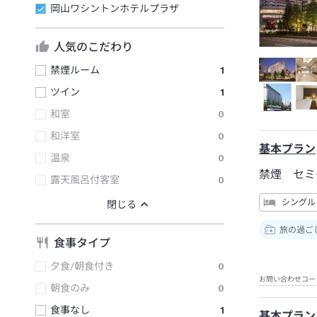
岡山ワシントンホテルプラザ
人気のこだわり
禁煙ルーム
1
ツイン
1
和室
0
和洋室
0
基本プラン
温泉
0
禁煙 セミ
露天風呂付客室
0
シングル
旅の過ご
食事タイプ
夕食/朝食付き
0
お問い合わせコー
朝食のみ
0
食事なし
1
基本プラン