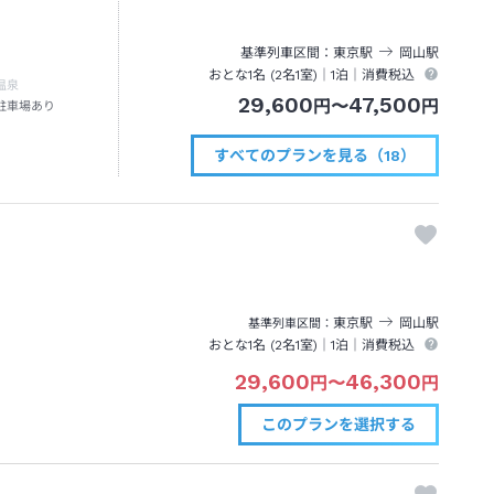
基準列車区間
東京
駅
岡山
駅
おとな1名 (
2
名1室)｜
1泊
｜消費税込
温泉
29,600
47,500
円
〜
円
駐車場あり
すべてのプランを見る（18）
東京
駅
岡山
駅
基準列車区間
おとな1名 (
2
名1室)｜
1泊
｜消費税込
29,600
46,300
円
〜
円
このプランを
選択する