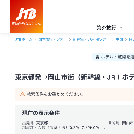
東京都発→岡山市街 1泊2日（新幹線・JR＋ホテル）パック・ツアー-J
海外旅行
JTBホーム
国内旅行・ツアー
新幹線・JR利用ツアー
中国
岡
ホテル・旅館を
東京都発→岡山市街（新幹線・JR＋ホテ
検索条件をお確かめください。
現在の表示条件
出発地
東京都
目的地
岡山市
部屋数・人数
1部屋 / おとな2名, こども0名, 幼児0名