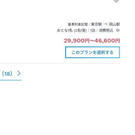
東京
駅
岡山
駅
基準列車区間
おとな1名 (
2
名1室)｜
1泊
｜消費税込
29,900
46,600
円
〜
円
このプランを
選択する
（
18
）