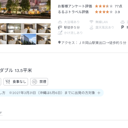
お客様アンケート評価
77
点
るるぶトラベル評価
3.9
大浴場あり
無線LAN
駅徒歩５分
露天風呂あり
かけ流しあり
アクセス：
ＪＲ岡山駅東出口→徒歩約５分
ダブル
13.5平米
食事なし
禁煙
し方 ※2027年3月31日（沖縄は5月6日）までに出発の方対象
ド