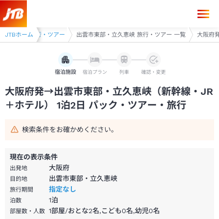
大阪府発→出雲市東部・立久恵峡 1泊2日（新幹線・JR＋ホテル）パック
ー
JTBホーム
出雲 旅行・ツアー
出雲市東部・立久恵峡 旅行・ツアー 一覧
大阪府発
宿泊施設
宿泊プラン
列車
確認・変更
大阪府発→出雲市東部・立久恵峡（新幹線・JR
＋ホテル） 1泊2日 パック・ツアー・旅行
検索条件をお確かめください。
現在の表示条件
大阪府
出発地
出雲市東部・立久恵峡
目的地
指定なし
旅行期間
1
泊
泊数
1部屋/おとな2名,こども0名,幼児0名
部屋数・人数