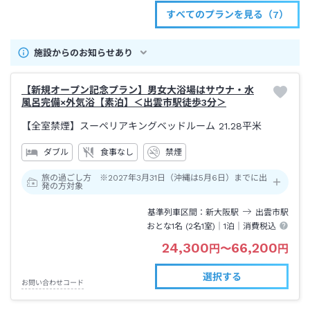
すべてのプランを見る（7）
施設からのお知らせあり
【新規オープン記念プラン】男女大浴場はサウナ・水
風呂完備×外気浴【素泊】＜出雲市駅徒歩3分＞
【全室禁煙】スーペリアキングベッドルーム
21.28平米
ダブル
食事なし
禁煙
旅の過ごし方 ※2027年3月31日（沖縄は5月6日）までに出
発の方対象
基準列車区間
新大阪
駅
出雲市
駅
おとな1名 (
2
名1室)｜
1泊
｜消費税込
24,300
66,200
円
〜
円
選択する
お問い合わせコード