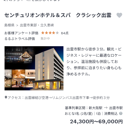
センチュリオンホテル＆スパ クラシック出雲
島根県
出雲市東部・立久恵峡
お客様アンケート評価
84
点
るるぶトラベル評価
集計中
出雲市駅から徒歩３分。観光・ビ
ジネス・レジャーに最適なロケー
ション。温浴施設も併設してお
り、参拝前に泊まりたい身も心も
浄めるホテル。
アクセス：
出雲縁結び空港→リムジンバス出雲市下車→徒歩約３分
基準列車区間
新大阪
駅
出雲市
駅
おとな1名 (
2
名1室)｜
1泊
｜消費税込
24,300
69,000
円
〜
円