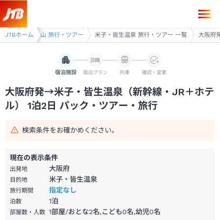
大阪府発→米子・皆生温泉 1泊2日（新幹線・JR＋ホテル）パック・ツア
皆生・境港・大山 旅行・ツアー
JTBホーム
米子・皆生温泉 旅行・ツアー 一覧
大阪府発
宿泊施設
宿泊プラン
列車
確認・変更
大阪府発→米子・皆生温泉（新幹線・JR＋ホテ
ル） 1泊2日 パック・ツアー・旅行
検索条件をお確かめください。
現在の表示条件
大阪府
出発地
米子・皆生温泉
目的地
指定なし
旅行期間
1
泊
泊数
1部屋/おとな2名,こども0名,幼児0名
部屋数・人数