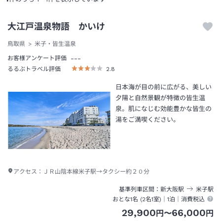
大江戸温泉物語 かいけ
鳥取県
米子・皆生温泉
---
お客様アンケート評価
るるぶトラベル評価
2.8
日本海が目の前に広がる、美しい
夕陽と自然景観が特徴の皆生温
泉。肌になじむ効能豊かな皆生の
湯をご満喫ください。
アクセス：
ＪＲ山陰本線米子駅→タクシー約２０分
基準列車区間
新大阪
駅
米子
駅
おとな1名 (
2
名1室)｜
1泊
｜消費税込
29,900
66,000
円
〜
円