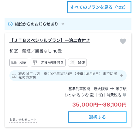
すべてのプランを見る（138）
施設からのお知らせあり
【ＪＴＢスペシャルプラン】一泊二食付き
和室 禁煙
／風呂なし
10畳
和室
夕食/朝食付き
禁煙
旅の過ごし方 ※2027年3月31日（沖縄は5月6日）までに出
発の方対象
基準列車区間
新大阪
駅
米子
駅
おとな1名 (
2
名1室)｜
1泊
｜消費税込
35,000
38,100
円
〜
円
選択する
お問い合わせコード