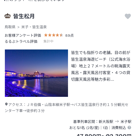
皆生松月
鳥取県
米子・皆生温泉
お客様アンケート評価
89
点
るるぶトラベル評価
集計中
皆生でも指折りの老舗。目の前が
皆生温泉海遊ビーチ（公式海水浴
場）地上２７メートルの眺海露天
風呂・露天風呂付客室・４つの貸
切露天風呂等魅力多彩…
アクセス：
ＪＲ伯備・山陰本線米子駅→バス皆生温泉行き約１５分観光セ
ンター下車→徒歩約３分
基準列車区間
新大阪
駅
米子
駅
おとな1名 (
2
名1室)｜
1泊
｜消費税込