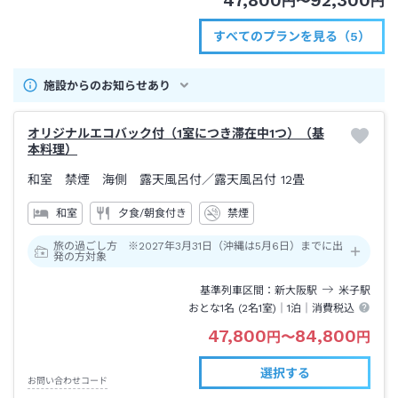
47,800
92,300
円
〜
円
すべてのプランを見る（5）
施設からのお知らせあり
オリジナルエコバック付（1室につき滞在中1つ）（基
本料理）
和室 禁煙 海側 露天風呂付
／露天風呂付
12畳
和室
夕食/朝食付き
禁煙
旅の過ごし方 ※2027年3月31日（沖縄は5月6日）までに出
発の方対象
基準列車区間
新大阪
駅
米子
駅
おとな1名 (
2
名1室)｜
1泊
｜消費税込
47,800
84,800
円
〜
円
選択する
お問い合わせコード