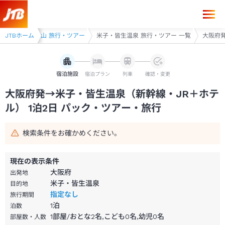
大阪府発→米子・皆生温泉 1泊2日（新幹線・JR＋ホテル）パック・ツア
皆生・境港・大山 旅行・ツアー
JTBホーム
米子・皆生温泉 旅行・ツアー 一覧
大阪府発
宿泊施設
宿泊プラン
列車
確認・変更
大阪府発→米子・皆生温泉（新幹線・JR＋ホテ
ル） 1泊2日 パック・ツアー・旅行
検索条件をお確かめください。
現在の表示条件
大阪府
出発地
米子・皆生温泉
目的地
指定なし
旅行期間
1
泊
泊数
1部屋/おとな2名,こども0名,幼児0名
部屋数・人数