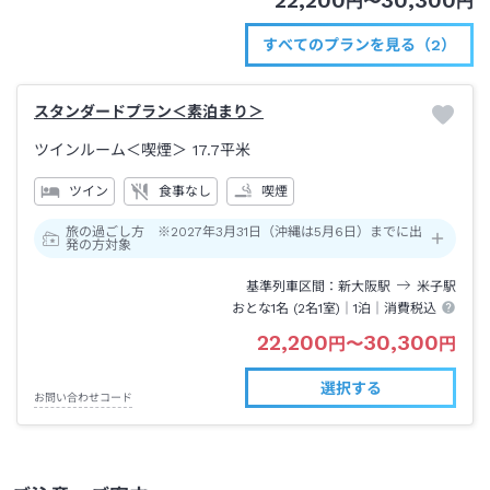
22,200
30,300
円
〜
円
すべてのプランを見る（2）
スタンダードプラン＜素泊まり＞
ツインルーム＜喫煙＞
17.7平米
ツイン
食事なし
喫煙
旅の過ごし方 ※2027年3月31日（沖縄は5月6日）までに出
発の方対象
基準列車区間
新大阪
駅
米子
駅
おとな1名 (
2
名1室)｜
1泊
｜消費税込
22,200
30,300
円
〜
円
選択する
お問い合わせコード