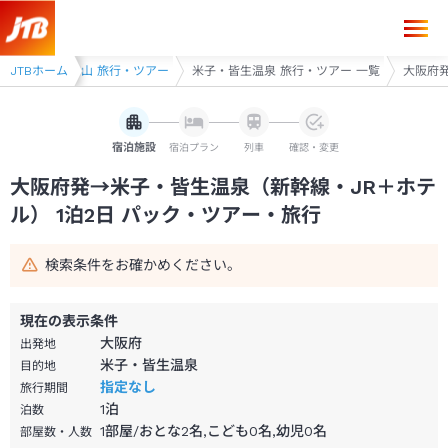
大阪府発→米子・皆生温泉 1泊2日（新幹線・JR＋ホテル）パック・ツア
皆生・境港・大山 旅行・ツアー
JTBホーム
米子・皆生温泉 旅行・ツアー 一覧
大阪府発
宿泊施設
宿泊プラン
列車
確認・変更
大阪府発→米子・皆生温泉（新幹線・JR＋ホテ
ル） 1泊2日 パック・ツアー・旅行
検索条件をお確かめください。
現在の表示条件
大阪府
出発地
米子・皆生温泉
目的地
指定なし
旅行期間
1
泊
泊数
1部屋/おとな2名,こども0名,幼児0名
部屋数・人数