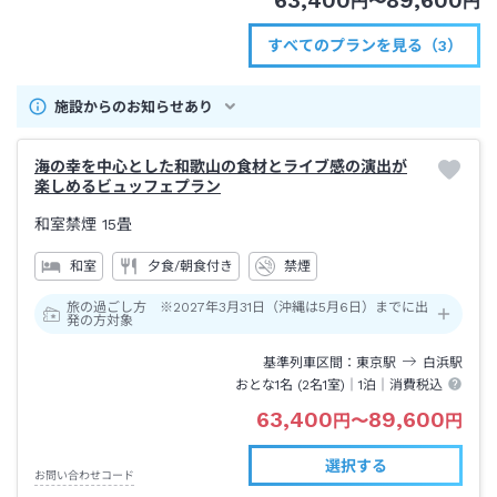
63,400
89,600
円
〜
円
すべてのプランを見る（3）
施設からのお知らせあり
海の幸を中心とした和歌山の食材とライブ感の演出が
楽しめるビュッフェプラン
和室禁煙
15畳
和室
夕食/朝食付き
禁煙
旅の過ごし方 ※2027年3月31日（沖縄は5月6日）までに出
発の方対象
基準列車区間
東京
駅
白浜
駅
おとな1名 (
2
名1室)｜
1泊
｜消費税込
63,400
89,600
円
〜
円
選択する
お問い合わせコード