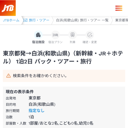
東京都発→白浜(和歌山県) 1泊2日（新幹線・JR＋ホテル）パック・ツア
アー
JTBホーム
白浜・田辺 旅行・ツアー
白浜(和歌山県) 旅行・ツアー 一覧
東京都発
宿泊施設
宿泊プラン
列車
確認・変更
東京都発→白浜(和歌山県)（新幹線・JR＋ホテ
ル） 1泊2日 パック・ツアー・旅行
検索条件をお確かめください。
現在の表示条件
東京都
出発地
白浜(和歌山県)
目的地
指定なし
旅行期間
1
泊
泊数
1部屋/おとな2名,こども0名,幼児0名
部屋数・人数