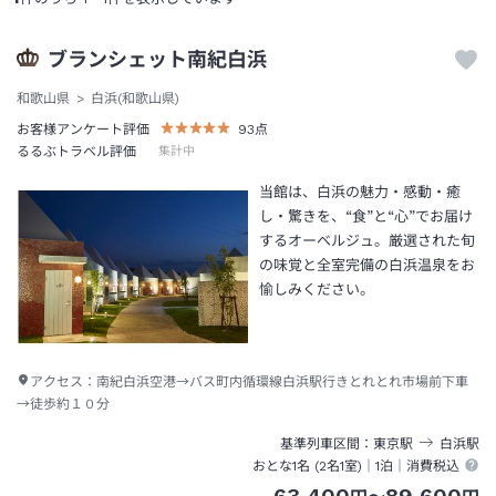
ブランシェット南紀白浜
和歌山県
白浜(和歌山県)
お客様アンケート評価
93
点
るるぶトラベル評価
集計中
当館は、白浜の魅力・感動・癒
し・驚きを、“食”と“心”でお届け
するオーベルジュ。厳選された旬
の味覚と全室完備の白浜温泉をお
愉しみください。
アクセス：
南紀白浜空港→バス町内循環線白浜駅行きとれとれ市場前下車
→徒歩約１０分
基準列車区間
東京
駅
白浜
駅
おとな1名 (
2
名1室)｜
1泊
｜消費税込