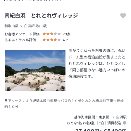
南紀白浜 とれとれヴィレッジ
和歌山県
白浜(和歌山県)
お客様アンケート評価
73
点
るるぶトラベル評価
4.2
曲がりくねった石畳の道に、丸い
ドーム型の宿泊施設が集まったと
れとれヴィレッジは、ひとつとし
て同じ部屋のない魅力いっぱいの
宿泊施設です。
アクセス：
ＪＲ紀勢本線白浜駅→バス約１０分とれとれ市場前下車→徒歩
約１０分
基準列車区間
東京
駅
白浜
駅
おとな1名 (
2
名1室)｜
1泊
｜消費税込