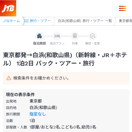
東京都発→白浜(和歌山県) 1泊2日（新幹線・JR＋ホテル）パック・ツア
アー
JTBホーム
白浜・田辺 旅行・ツアー
白浜(和歌山県) 旅行・ツアー 一覧
東京都発
宿泊施設
宿泊プラン
列車
確認・変更
東京都発→白浜(和歌山県)（新幹線・JR＋ホテ
ル） 1泊2日 パック・ツアー・旅行
検索条件をお確かめください。
現在の表示条件
東京都
出発地
白浜(和歌山県)
目的地
指定なし
旅行期間
1
泊
泊数
1部屋/おとな2名,こども0名,幼児0名
部屋数・人数