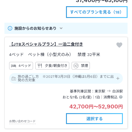
37,400
65,100
円
〜
円
すべてのプランを見る（18）
施設からのお知らせあり
【JTBスペシャルプラン】一泊二食付き
4ベッド ペット棟（小型犬のみ） 禁煙
32平米
4ベッド
夕食/朝食付き
禁煙
旅の過ごし方 ※2027年3月31日（沖縄は5月6日）までに出
発の方対象
基準列車区間
東京
駅
白浜
駅
おとな1名 (
2
名1室)｜
1泊
｜消費税込
42,700
52,900
円
〜
円
選択する
お問い合わせコード