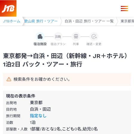
東京都発→白浜・田辺 1泊2日（新幹線・JR＋ホテル）パック・ツアー-
和歌山県
JTBホーム
和歌山県 旅行・ツアー
白浜・田辺 旅行・ツアー 一覧
東京都発
宿泊施設
宿泊プラン
列車
確認・変更
東京都発→白浜・田辺（新幹線・JR＋ホテル）
1泊2日 パック・ツアー・旅行
検索条件をお確かめください。
現在の表示条件
東京都
出発地
白浜・田辺
目的地
指定なし
旅行期間
1
泊
泊数
1部屋/おとな2名,こども0名,幼児0名
部屋数・人数