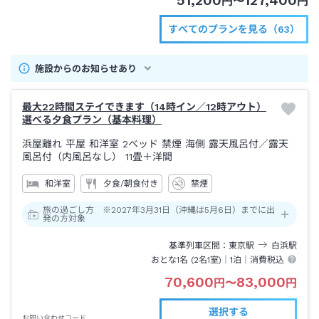
51,200
127,400
円
〜
円
すべてのプランを見る（63）
施設からのお知らせあり
最大22時間ステイできます（14時イン／12時アウト）
選べる夕食プラン（基本料理）
浜屋離れ 平屋 和洋室 2ベッド 禁煙 海側 露天風呂付
／露天
風呂付（内風呂なし）
11畳＋洋間
和洋室
夕食/朝食付き
禁煙
旅の過ごし方 ※2027年3月31日（沖縄は5月6日）までに出
発の方対象
基準列車区間
東京
駅
白浜
駅
おとな1名 (
2
名1室)｜
1泊
｜消費税込
70,600
83,000
円
〜
円
選択する
お問い合わせコード