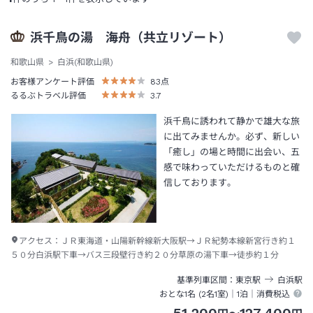
浜千鳥の湯 海舟（共立リゾート）
和歌山県
白浜(和歌山県)
お客様アンケート評価
83
点
るるぶトラベル評価
3.7
浜千鳥に誘われて静かで雄大な旅
に出てみませんか。必ず、新しい
「癒し」の場と時間に出会い、五
感で味わっていただけるものと確
信しております。
アクセス：
ＪＲ東海道・山陽新幹線新大阪駅→ＪＲ紀勢本線新宮行き約１
５０分白浜駅下車→バス三段壁行き約２０分草原の湯下車→徒歩約１分
基準列車区間
東京
駅
白浜
駅
おとな1名 (
2
名1室)｜
1泊
｜消費税込