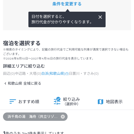
条件を変更する
日付を選択すると、
旅行代金が分かりやすくなります。
宿泊を選択する
※検索のタイミングにより、記載の旅行代金でご利用可能な列車が満席で選択できない場合も
ございます。
※2026年8月10日～2027年4月16日の旅行代金を表示しています。
詳細エリアに絞り込む
田辺
(
0
)
中辺路・大塔
(
0
)
白浜(和歌山県)
(
1
)
日置川・すさみ
(
0
)
和歌山県 全域に戻る
絞り込み
おすすめ順
地図表示
（選択中）
浜千鳥の湯 海舟（共立リゾート）
1
件のうち
1
～
1
件を表示しています