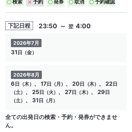
検索
予約
発券
取消
予約確認
23:50
～
4:00
下記日程
翌
2026年7月
31
日（金）
2026年8月
6
、 17
、 20
、 22
日（木）
日（月）
日（木）
日
、 25
、 27
、 29
（土）
日（火）
日（木）
日
、 31
（土）
日（月）
全ての出発日の検索・予約・発券ができませ
ん。