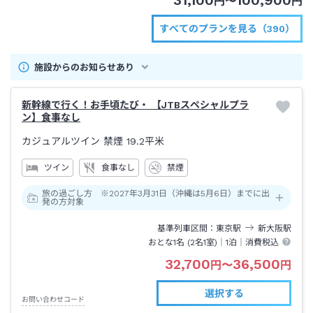
31,100
100,900
円
〜
円
すべてのプランを見る（390）
施設からのお知らせあり
新幹線で行く！お手頃たび・ 【JTBスペシャルプラ
ン】食事なし
カジュアルツイン 禁煙
19.2平米
ツイン
食事なし
禁煙
旅の過ごし方 ※2027年3月31日（沖縄は5月6日）までに出
発の方対象
基準列車区間
東京
駅
新大阪
駅
おとな1名 (
2
名1室)｜
1泊
｜消費税込
32,700
36,500
円
〜
円
選択する
お問い合わせコード