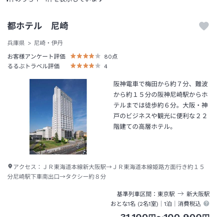
都ホテル 尼崎
兵庫県
尼崎・伊丹
お客様アンケート評価
80
点
るるぶトラベル評価
4
阪神電車で梅田から約７分、難波
から約１５分の阪神尼崎駅からホ
テルまでは徒歩約６分。大阪・神
戸のビジネスや観光に便利な２２
階建ての高層ホテル。
アクセス：
ＪＲ東海道本線新大阪駅→ＪＲ東海道本線姫路方面行き約１５
分尼崎駅下車南出口→タクシー約８分
基準列車区間
東京
駅
新大阪
駅
おとな1名 (
2
名1室)｜
1泊
｜消費税込