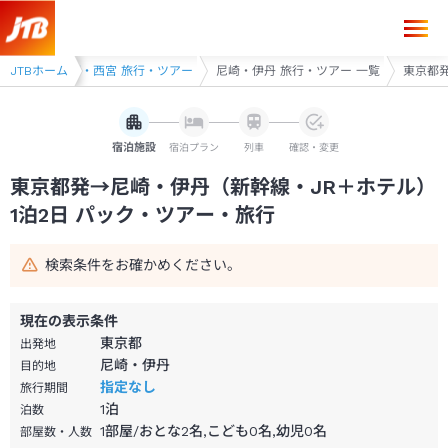
東京都発→尼崎・伊丹 1泊2日（新幹線・JR＋ホテル）パック・ツアー-
・ツアー
JTBホーム
宝塚・西宮 旅行・ツアー
尼崎・伊丹 旅行・ツアー 一覧
東京都発
宿泊施設
宿泊プラン
列車
確認・変更
東京都発→尼崎・伊丹（新幹線・JR＋ホテル）
1泊2日 パック・ツアー・旅行
検索条件をお確かめください。
現在の表示条件
東京都
出発地
尼崎・伊丹
目的地
指定なし
旅行期間
1
泊
泊数
1部屋/おとな2名,こども0名,幼児0名
部屋数・人数