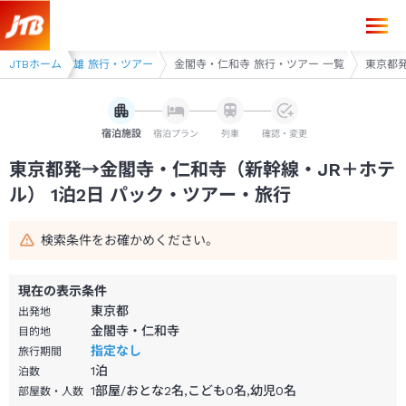
東京都発→金閣寺・仁和寺 1泊2日（新幹線・JR＋ホテル）パック・ツア
閣寺・嵐山・高雄 旅行・ツアー
JTBホーム
金閣寺・仁和寺 旅行・ツアー 一覧
東京都発
宿泊施設
宿泊プラン
列車
確認・変更
東京都発→金閣寺・仁和寺（新幹線・JR＋ホテ
ル） 1泊2日 パック・ツアー・旅行
検索条件をお確かめください。
現在の表示条件
東京都
出発地
金閣寺・仁和寺
目的地
指定なし
旅行期間
1
泊
泊数
1部屋/おとな2名,こども0名,幼児0名
部屋数・人数