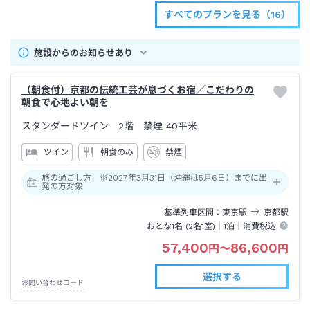
すべてのプランを見る（16）
施設からのお知らせあり
（朝食付）京都の伝統工芸が息づくお宿／こだわりの
朝食で心地よい朝を
スタンダードツイン 2階 禁煙
40平米
ツイン
朝食のみ
禁煙
旅の過ごし方 ※2027年3月31日（沖縄は5月6日）までに出
発の方対象
基準列車区間
東京
駅
京都
駅
おとな1名 (
2
名1室)｜
1泊
｜消費税込
57,400
86,600
円
〜
円
選択する
お問い合わせコード