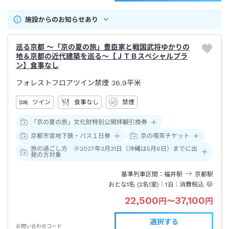
施設からのお知らせあり
巡る京都 ～「京の夏の旅」豊臣家と戦国武将ゆかりの
地＆京都の近代建築を巡る～【ＪＴＢスペシャルプラ
ン】食事なし
フォレストフロアツイン禁煙
36.9平米
ツイン
食事なし
禁煙
「京の夏の旅」文化財特別公開拝観引換券
京都市営地下鉄・バス１日券
京の喫茶チケット
旅の過ごし方 ※2027年3月31日（沖縄は5月6日）までに出
発の方対象
基準列車区間
福井
駅
京都
駅
おとな1名 (
2
名1室)｜
1泊
｜消費税込
22,500
37,100
円
〜
円
選択する
お問い合わせコード