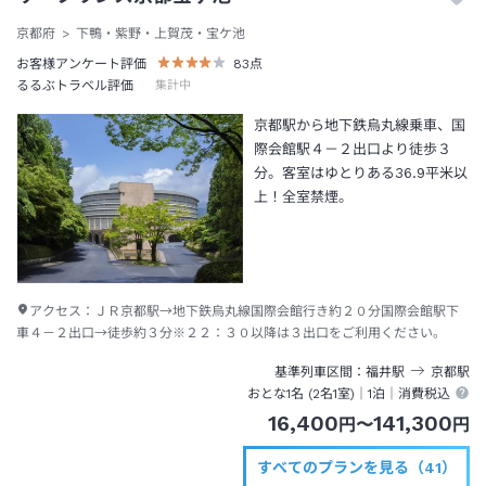
京都府
下鴨・紫野・上賀茂・宝ケ池
お客様アンケート評価
83
点
るるぶトラベル評価
集計中
京都駅から地下鉄烏丸線乗車、国
際会館駅４－２出口より徒歩３
分。客室はゆとりある36.9平米以
上！全室禁煙。
アクセス：
ＪＲ京都駅→地下鉄烏丸線国際会館行き約２０分国際会館駅下
車４－２出口→徒歩約３分※２２：３０以降は３出口をご利用ください。
基準列車区間
福井
駅
京都
駅
おとな1名 (
2
名1室)｜
1泊
｜消費税込
16,400
141,300
円
〜
円
すべてのプランを見る（41）