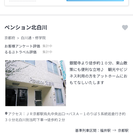
ペンション北白川
京都府
白川通・修学院
お客様アンケート評価
集計中
るるぶトラベル評価
集計中
銀閣寺より徒歩約１０分、東山散
策にも便利な立地♪ 観光やビジ
ネス利用の方をアットホームにお
もてなしいたします
アクセス：
ＪＲ京都駅烏丸中央出口→バスＡ－１のりば５系統岩倉行き約
３０分北白川別当町下車→徒歩約２分
基準列車区間
福井
駅
京都
駅