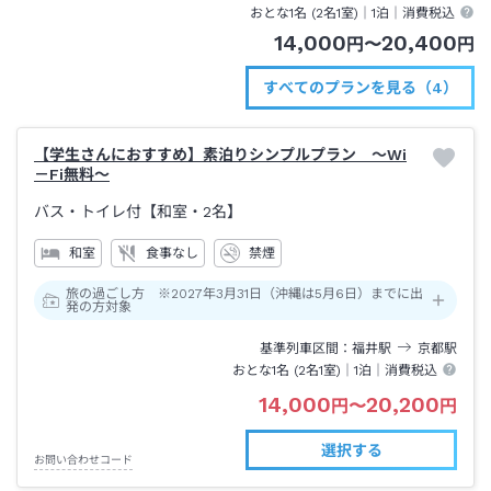
おとな1名 (
2
名1室)｜
1泊
｜消費税込
14,000
20,400
円
〜
円
すべてのプランを見る（4）
【学生さんにおすすめ】素泊りシンプルプラン ～Wi
－Fi無料～
バス・トイレ付【和室・2名】
和室
食事なし
禁煙
旅の過ごし方 ※2027年3月31日（沖縄は5月6日）までに出
発の方対象
基準列車区間
福井
駅
京都
駅
おとな1名 (
2
名1室)｜
1泊
｜消費税込
14,000
20,200
円
〜
円
選択する
お問い合わせコード