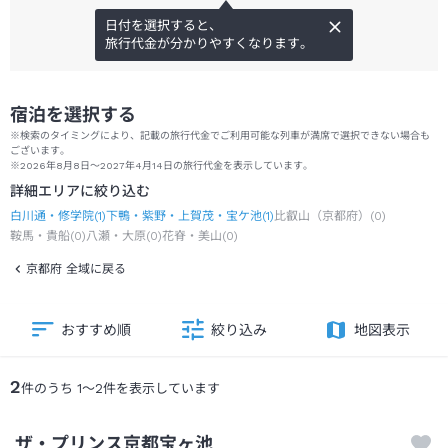
日付を選択すると、
旅行代金が分かりやすくなります。
宿泊を選択する
※検索のタイミングにより、記載の旅行代金でご利用可能な列車が満席で選択できない場合も
ございます。
※2026年8月8日～2027年4月14日の旅行代金を表示しています。
詳細エリアに絞り込む
白川通・修学院
(
1
)
下鴨・紫野・上賀茂・宝ケ池
(
1
)
比叡山（京都府）
(
0
)
鞍馬・貴船
(
0
)
八瀬・大原
(
0
)
花脊・美山
(
0
)
京都府 全域に戻る
おすすめ順
絞り込み
地図表示
2
件のうち
1
～
2
件を表示しています
ザ・プリンス京都宝ヶ池