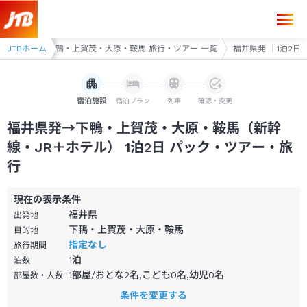
福井県発→下鴨・上賀茂・大原・鞍馬 1泊2日（新幹線・JR＋ホテル）パ
行・ツアー
JTBホーム
下鴨・上賀茂・大原・鞍馬 旅行・ツアー 一覧
福井県発 ｜1泊2日
宿泊施設
宿泊プラン
列車
確認・変更
福井県発→下鴨・上賀茂・大原・鞍馬（新幹
線・JR＋ホテル） 1泊2日 パック・ツアー・旅
行
現在の表示条件
福井県
出発地
下鴨・上賀茂・大原・鞍馬
目的地
指定なし
旅行期間
1
泊
泊数
1部屋/おとな2名,こども0名,幼児0名
部屋数・人数
条件を変更する