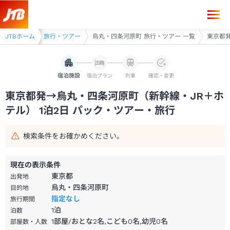
東京都発→烏丸・四条河原町 1泊2日（新幹線・JR＋ホテル）パック・ツ
原町・京都御所 旅行・ツアー
JTBホーム
烏丸・四条河原町 旅行・ツアー 一覧
東京都発
宿泊施設
宿泊プラン
列車
確認・変更
東京都発→烏丸・四条河原町（新幹線・JR＋ホ
テル） 1泊2日 パック・ツアー・旅行
検索条件をお確かめください。
現在の表示条件
東京都
出発地
烏丸・四条河原町
目的地
指定なし
旅行期間
1
泊
泊数
1部屋/おとな2名,こども0名,幼児0名
部屋数・人数