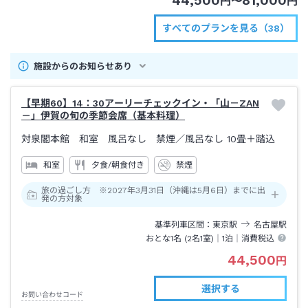
44,500
81,000
円
〜
円
すべてのプランを見る（38）
施設からのお知らせあり
【早期60】14：30アーリーチェックイン・「山－ZAN
－」伊賀の旬の季節会席（基本料理）
対泉閣本館 和室 風呂なし 禁煙
／風呂なし
10畳＋踏込
和室
夕食/朝食付き
禁煙
旅の過ごし方 ※2027年3月31日（沖縄は5月6日）までに出
発の方対象
基準列車区間
東京
駅
名古屋
駅
おとな1名 (
2
名1室)｜
1泊
｜消費税込
44,500
円
選択する
お問い合わせコード