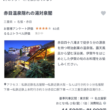
赤目温泉隠れの湯対泉閣
三重県
名張・赤目
お客様アンケート評価
83
点
るるぶトラベル評価
集計中
赤目四十八滝まで徒歩５分の源泉
を持つ明治創業の温泉宿。露天風
呂から望む渓谷美、伊賀牛をはじ
めとした伊賀の旬のお料理をお愉
しみください。
アクセス：
私鉄近鉄名古屋駅→私鉄近鉄大阪・なんば行き約９０分名張駅
下車→私鉄近鉄上本町行き約５分赤目口駅下車→バス三重交通赤目滝行き約
１０分赤目滝下車→徒歩約１分
基準列車区間
東京
駅
名古屋
駅
おとな1名 (
2
名1室)｜
1泊
｜消費税込