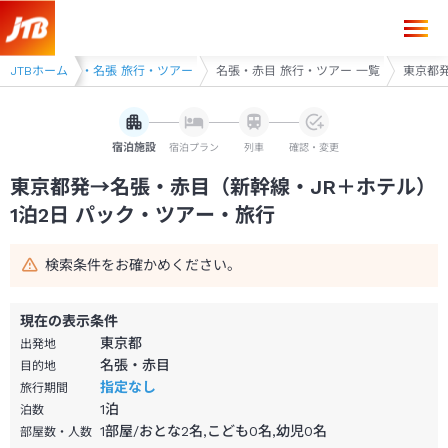
東京都発→名張・赤目 1泊2日（新幹線・JR＋ホテル）パック・ツアー-
・ツアー
JTBホーム
伊賀・名張 旅行・ツアー
名張・赤目 旅行・ツアー 一覧
東京都発
宿泊施設
宿泊プラン
列車
確認・変更
東京都発→名張・赤目（新幹線・JR＋ホテル）
1泊2日 パック・ツアー・旅行
検索条件をお確かめください。
現在の表示条件
東京都
出発地
名張・赤目
目的地
指定なし
旅行期間
1
泊
泊数
1部屋/おとな2名,こども0名,幼児0名
部屋数・人数