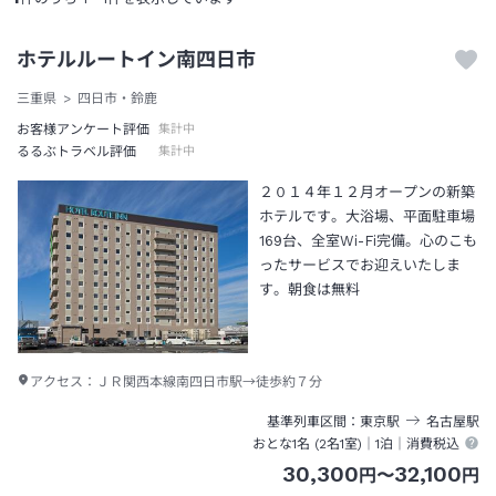
ホテルルートイン南四日市
三重県
四日市・鈴鹿
お客様アンケート評価
集計中
るるぶトラベル評価
集計中
２０１４年１２月オープンの新築
ホテルです。大浴場、平面駐車場
169台、全室Wi-Fi完備。心のこも
ったサービスでお迎えいたしま
す。朝食は無料
アクセス：
ＪＲ関西本線南四日市駅→徒歩約７分
基準列車区間
東京
駅
名古屋
駅
おとな1名 (
2
名1室)｜
1泊
｜消費税込
30,300
32,100
円
〜
円