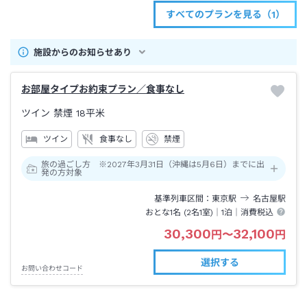
すべてのプランを見る（1）
施設からのお知らせあり
お部屋タイプお約束プラン／食事なし
ツイン 禁煙
18平米
ツイン
食事なし
禁煙
旅の過ごし方 ※2027年3月31日（沖縄は5月6日）までに出
発の方対象
基準列車区間
東京
駅
名古屋
駅
おとな1名 (
2
名1室)｜
1泊
｜消費税込
30,300
32,100
円
〜
円
選択する
お問い合わせコード