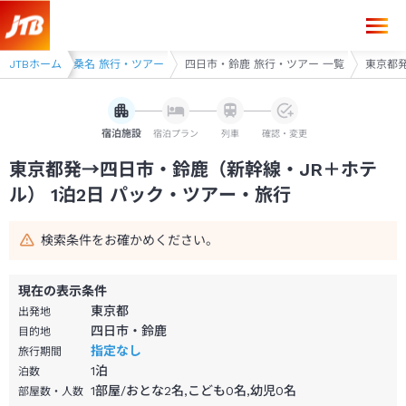
東京都発→四日市・鈴鹿 1泊2日（新幹線・JR＋ホテル）パック・ツアー
鈴鹿・四日市・桑名 旅行・ツアー
JTBホーム
四日市・鈴鹿 旅行・ツアー 一覧
東京都発
宿泊施設
宿泊プラン
列車
確認・変更
東京都発→四日市・鈴鹿（新幹線・JR＋ホテ
ル） 1泊2日 パック・ツアー・旅行
検索条件をお確かめください。
現在の表示条件
東京都
出発地
四日市・鈴鹿
目的地
指定なし
旅行期間
1
泊
泊数
1部屋/おとな2名,こども0名,幼児0名
部屋数・人数