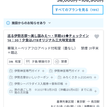
36,000
108,900
円
〜
円
すべてのプランを見る（195）
施設からのお知らせあり
巡る伊勢志摩～美し国みえ～・早期45◆チェックイン
14：30！夕食はJTBオリジナル三大味覚会席
華陽スーペリアフロアベッド付和室（畳なし） 禁煙
31平米
＋踏込
和室
夕食/朝食付き
禁煙
伊勢神宮専門ガイド
伊勢神宮専門ガイド
伊勢志摩おいしいクーポン
みちくさきっぷ2DAYS
伊勢シーパラダイス入館券＋御朱印帳
旅の過ごし方 ※2027年3月31日（沖縄は5月6日）までに出
発の方対象
基準列車区間
東京
駅
鳥羽
駅
おとな1名 (
2
名1室)｜
1泊
｜消費税込