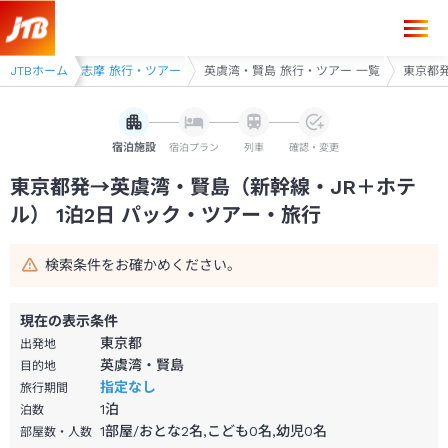
東京都発→英虞湾・賢島 1泊2日（新幹線・JR＋ホテル）パック・ツアー
旅行・ツアー
JTBホーム
志摩 旅行・ツアー
英虞湾・賢島 旅行・ツアー 一覧
東京都発
宿泊施設
宿泊プラン
列車
確認・変更
東京都発→英虞湾・賢島（新幹線・JR＋ホテ
ル） 1泊2日 パック・ツアー・旅行
検索条件をお確かめください。
現在の表示条件
東京都
出発地
英虞湾・賢島
目的地
指定なし
旅行期間
1
泊
泊数
1部屋/おとな2名,こども0名,幼児0名
部屋数・人数