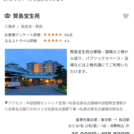
賢島宝生苑
三重県
英虞湾・賢島
お客様アンケート評価
86
点
るるぶトラベル評価
4.4
賢島宝生苑は華陽・燦陽の２棟か
ら成り、パブリックスペース・浴
場などは２棟共通にてご利用いた
だけます。
アクセス：
中部国際セントレア空港→私鉄名鉄名古屋線中部国際空港駅か
ら名鉄名古屋行き約４０分名鉄名古屋駅下車→私鉄近鉄名古屋線近鉄名古屋
駅から賢島行き約１２０分賢島駅下車→徒歩約７分またはタクシー約３分
基準列車区間
東京
駅
鳥羽
駅
おとな1名 (
2
名1室)｜
1泊
｜消費税込