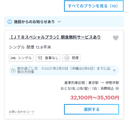
すべてのプランを見る（10）
施設からのお知らせあり
【ＪＴＢスペシャルプラン】朝食無料サービスあり
シングル 禁煙
12.8平米
シングル
食事なし
禁煙
旅の過ごし方 ※2027年3月31日（沖縄は5月6日）までに出
発の方対象
基準列車区間
東京
駅
伊勢市
駅
おとな1名 (
2
名1室)｜
1泊
｜消費税込
32,100
35,100
円
〜
円
選択する
お問い合わせコード