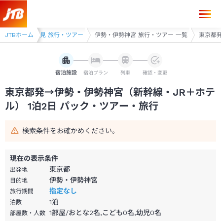
東京都発→伊勢・伊勢神宮 1泊2日（新幹線・JR＋ホテル）パック・ツア
ー
JTBホーム
伊勢・二見 旅行・ツアー
伊勢・伊勢神宮 旅行・ツアー 一覧
東京都発
宿泊施設
宿泊プラン
列車
確認・変更
東京都発→伊勢・伊勢神宮（新幹線・JR＋ホテ
ル） 1泊2日 パック・ツアー・旅行
検索条件をお確かめください。
現在の表示条件
東京都
出発地
伊勢・伊勢神宮
目的地
指定なし
旅行期間
1
泊
泊数
1部屋/おとな2名,こども0名,幼児0名
部屋数・人数