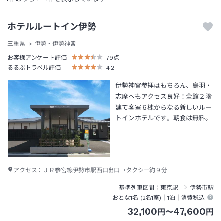
ホテルルートイン伊勢
三重県
伊勢・伊勢神宮
お客様アンケート評価
79
点
るるぶトラベル評価
4.2
伊勢神宮参拝はもちろん、鳥羽・
志摩へもアクセス良好！全館２階
建て客室６棟からなる新しいルー
トインホテルです。朝食は無料。
アクセス：
ＪＲ参宮線伊勢市駅西口出口→タクシー約９分
基準列車区間
東京
駅
伊勢市
駅
おとな1名 (
2
名1室)｜
1泊
｜消費税込
32,100
47,600
円
〜
円