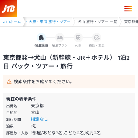
東京都発→犬山 1泊2日（新幹線・JR＋ホテル）パック・ツアー-JTB
戸・一宮・津島・大府・東海 旅行・ツアー
JTBホーム
犬山 旅行・ツアー 一覧
東京都発
宿泊施設
宿泊プラン
列車
確認・変更
東京都発→犬山（新幹線・JR＋ホテル） 1泊2
日 パック・ツアー・旅行
検索条件をお確かめください。
現在の表示条件
東京都
出発地
犬山
目的地
指定なし
旅行期間
1
泊
泊数
1部屋/おとな2名,こども0名,幼児0名
部屋数・人数