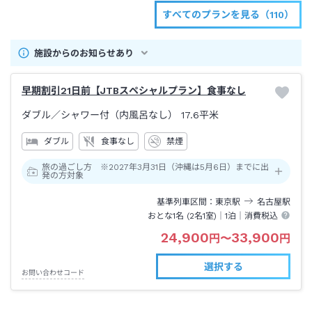
すべてのプランを見る（110）
施設からのお知らせあり
早期割引21日前【JTBスペシャルプラン】食事なし
ダブル
／シャワー付（内風呂なし）
17.6平米
ダブル
食事なし
禁煙
旅の過ごし方 ※2027年3月31日（沖縄は5月6日）までに出
発の方対象
基準列車区間
東京
駅
名古屋
駅
おとな1名 (
2
名1室)｜
1泊
｜消費税込
24,900
33,900
円
〜
円
選択する
お問い合わせコード