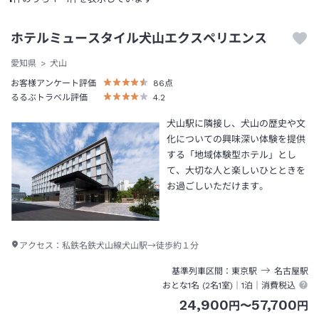
ホテルミュースタイル犬山エクスペリエンス
愛知県
犬山
お客様アンケート評価
86
点
るるぶトラベル評価
4.2
犬山駅に隣接し、犬山の歴史や文
化についての興味深い体験を提供
する「地域体験型ホテル」とし
て、大切な人と楽しいひとときを
お過ごしいただけます。
アクセス：
私鉄名鉄犬山線犬山駅→徒歩約１分
基準列車区間
東京
駅
名古屋
駅
おとな1名 (
2
名1室)｜
1泊
｜消費税込
24,900
57,700
円
〜
円