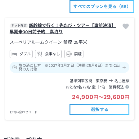
すべてのプランを見る（55）
新幹線で行く！先たび・ツアー【事前決済】
ネット限定
早期◆30日前予約 素泊り
スーペリアルームクイーン 禁煙
25平米
ダブル
食事なし
禁煙
旅の過ごし方 ※2027年3月31日（沖縄は5月6日）までに出
発の方対象
基準列車区間
東京
駅
名古屋
駅
おとな1名 (
2
名1室)｜
1泊
｜消費税込
24,900
29,600
円
〜
円
選択する
お問い合わせコード