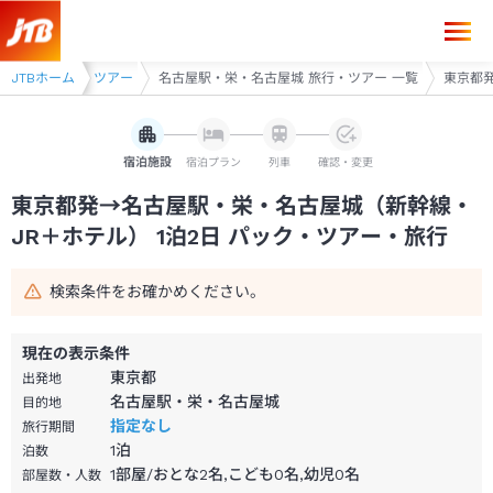
東京都発→名古屋駅・栄・名古屋城 1泊2日（新幹線・JR＋ホテル）パッ
名古屋 旅行・ツアー
JTBホーム
名古屋駅・栄・名古屋城 旅行・ツアー 一覧
東京都発
宿泊施設
宿泊プラン
列車
確認・変更
東京都発→名古屋駅・栄・名古屋城（新幹線・
JR＋ホテル） 1泊2日 パック・ツアー・旅行
検索条件をお確かめください。
現在の表示条件
東京都
出発地
名古屋駅・栄・名古屋城
目的地
指定なし
旅行期間
1
泊
泊数
1部屋/おとな2名,こども0名,幼児0名
部屋数・人数