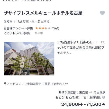
ザサイプレスメルキュールホテル名古屋
愛知県
名古屋駅・栄・名古屋城
お客様アンケート評価
79
点
るるぶトラベル評価
集計中
JR名古屋駅より徒歩4分。ヨーロ
ッパの町並みが似合う隠れ家的プ
チホテル。
アクセス：
ＪＲ東海道線名古屋駅→徒歩約４分
基準列車区間
東京
駅
名古屋
駅
おとな1名 (
2
名1室)｜
1泊
｜消費税込
24,900
71,500
円
〜
円