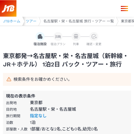
東京都発→名古屋駅・栄・名古屋城 1泊2日（新幹線・JR＋ホテル）パッ
JTBホーム
名古屋 旅行・ツアー
名古屋駅・栄・名古屋城 旅行・ツアー 一覧
東京都発
宿泊施設
宿泊プラン
列車
確認・変更
東京都発→名古屋駅・栄・名古屋城（新幹線・
JR＋ホテル） 1泊2日 パック・ツアー・旅行
検索条件をお確かめください。
現在の表示条件
東京都
出発地
名古屋駅・栄・名古屋城
目的地
指定なし
旅行期間
1
泊
泊数
1部屋/おとな2名,こども0名,幼児0名
部屋数・人数