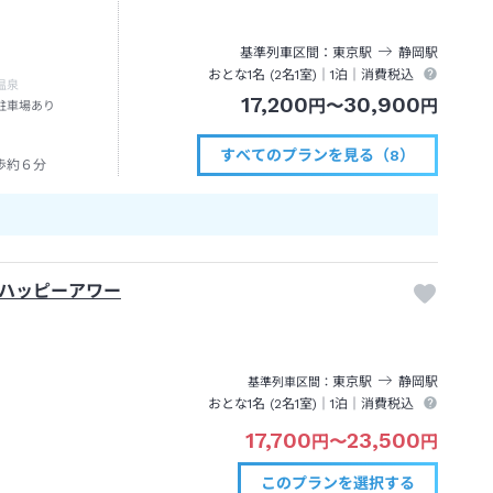
基準列車区間
東京
駅
静岡
駅
おとな1名 (
2
名1室)｜
1泊
｜消費税込
温泉
17,200
30,900
円
〜
円
駐車場あり
すべてのプランを見る（8）
歩約６分
ハッピーアワー
東京
駅
静岡
駅
基準列車区間
おとな1名 (
2
名1室)｜
1泊
｜消費税込
17,700
23,500
円
〜
円
このプランを
選択する