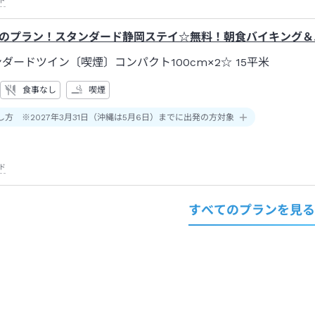
ド
のプラン！スタンダード静岡ステイ☆無料！朝食バイキング＆
ンダードツイン〔喫煙〕コンパクト100cm×2☆
15平米
食事なし
喫煙
し方 ※2027年3月31日（沖縄は5月6日）までに出発の方対象
ド
すべてのプランを見