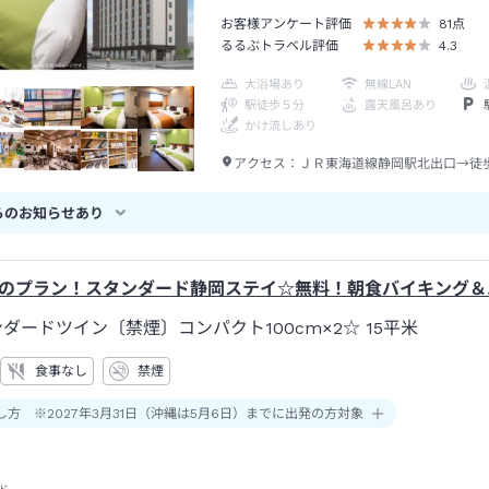
お客様アンケート評価
81
点
るるぶトラベル評価
4.3
大浴場あり
無線LAN
駅徒歩５分
露天風呂あり
かけ流しあり
アクセス：
ＪＲ東海道線静岡駅北出口→徒
らのお知らせあり
のプラン！スタンダード静岡ステイ☆無料！朝食バイキング＆
ンダードツイン〔禁煙〕コンパクト100cm×2☆
15平米
食事なし
禁煙
し方 ※2027年3月31日（沖縄は5月6日）までに出発の方対象