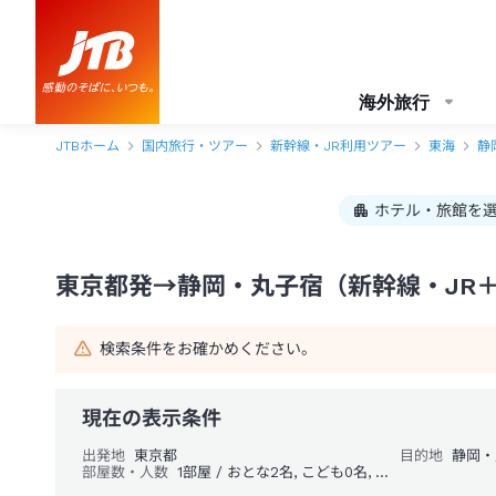
東京都発→静岡・丸子宿 1泊2日（新幹線・JR＋ホテル）パック・ツアー
海外旅行
JTBホーム
国内旅行・ツアー
新幹線・JR利用ツアー
東海
静
ホテル・旅館を
東京都発→静岡・丸子宿（新幹線・JR＋
検索条件をお確かめください。
現在の表示条件
出発地
東京都
目的地
静岡・
部屋数・人数
1部屋 / おとな2名, こども0名, 幼児0名