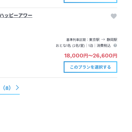
ハッピーアワー
東京
駅
静岡
駅
基準列車区間
おとな1名 (
2
名1室)｜
1泊
｜消費税込
18,000
26,600
円
〜
円
このプランを
選択する
る（
8
）