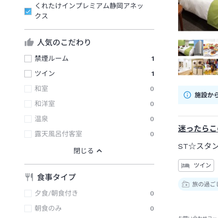
くれたけインプレミアム静岡アネッ
クス
人気のこだわり
禁煙ルーム
1
ツイン
1
和室
0
施設か
和洋室
0
温泉
0
迷ったらこ
露天風呂付客室
0
ST☆スタ
ツイン
食事タイプ
旅の過ご
夕食/朝食付き
0
朝食のみ
0