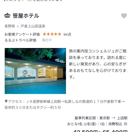
笹屋ホテル
長野県
戸倉上山田温泉
お客様アンケート評価
94
点
るるぶトラベル評価
集計中
旅の案内役コンシェルジュがご相
談を承っております。訪れる度に
新しい発見があり、心の安らぎが
あるおもてなしを心がけておりま
す。
アクセス：
ＪＲ長野新幹線上田駅→私鉄しなの鉄道約１７分戸倉駅下車→
徒歩約３０分またはタクシー約５分
基準列車区間
東京
駅
上田
駅
おとな1名 (
2
名1室)｜
1泊
｜消費税込