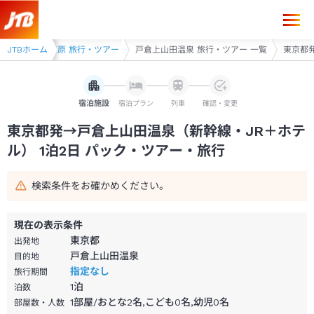
東京都発→戸倉上山田温泉 1泊2日（新幹線・JR＋ホテル）パック・ツア
・須坂・菅平高原 旅行・ツアー
JTBホーム
戸倉上山田温泉 旅行・ツアー 一覧
東京都発
宿泊施設
宿泊プラン
列車
確認・変更
東京都発→戸倉上山田温泉（新幹線・JR＋ホテ
ル） 1泊2日 パック・ツアー・旅行
検索条件をお確かめください。
現在の表示条件
東京都
出発地
戸倉上山田温泉
目的地
指定なし
旅行期間
1
泊
泊数
1部屋/おとな2名,こども0名,幼児0名
部屋数・人数