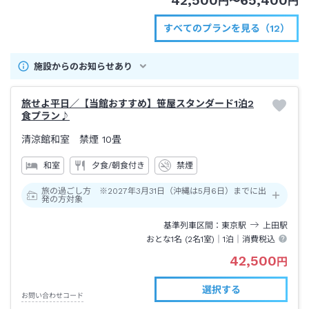
42,500
65,400
円
〜
円
すべてのプランを見る（12）
施設からのお知らせあり
旅せよ平日／【当館おすすめ】笹屋スタンダード1泊2
食プラン♪
清涼館和室 禁煙
10畳
和室
夕食/朝食付き
禁煙
旅の過ごし方 ※2027年3月31日（沖縄は5月6日）までに出
発の方対象
基準列車区間
東京
駅
上田
駅
おとな1名 (
2
名1室)｜
1泊
｜消費税込
42,500
円
選択する
お問い合わせコード