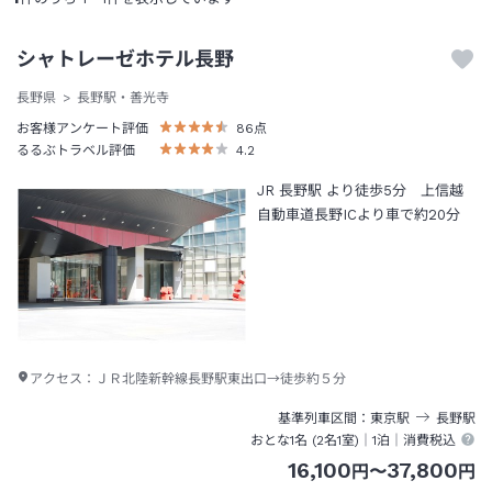
シャトレーゼホテル長野
長野県
長野駅・善光寺
お客様アンケート評価
86
点
るるぶトラベル評価
4.2
JR 長野駅 より徒歩5分 上信越
自動車道長野ICより車で約20分
アクセス：
ＪＲ北陸新幹線長野駅東出口→徒歩約５分
基準列車区間
東京
駅
長野
駅
おとな1名 (
2
名1室)｜
1泊
｜消費税込
16,100
37,800
円
〜
円