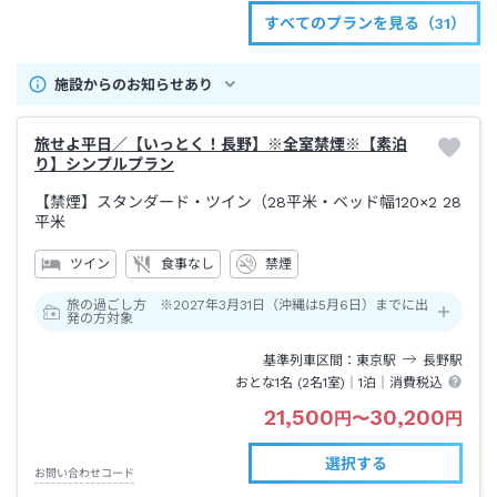
すべてのプランを見る（31）
施設からのお知らせあり
旅せよ平日／【いっとく！長野】※全室禁煙※【素泊
り】シンプルプラン
【禁煙】スタンダード・ツイン（28平米・ベッド幅120×2
28
平米
ツイン
食事なし
禁煙
旅の過ごし方 ※2027年3月31日（沖縄は5月6日）までに出
発の方対象
基準列車区間
東京
駅
長野
駅
おとな1名 (
2
名1室)｜
1泊
｜消費税込
21,500
30,200
円
〜
円
選択する
お問い合わせコード